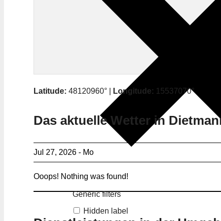
Latitude:
48120960° |
Longitude:
15537070°
Das aktuelle Wetter in Dietma
Jul 27, 2026 - Mo
Ooops! Nothing was found!
Generic filters
Hidden label