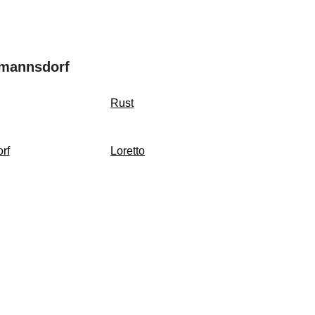
tmannsdorf
Rust
rf
Loretto