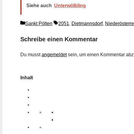
Siehe auch
Unterwölbling
Kategorien
Schlagwörter
Sankt Pölten
2051
,
Dietmannsdorf
,
Niederösterre
Schreibe einen Kommentar
Du musst
angemeldet
sein, um einen Kommentar ab
Inhalt