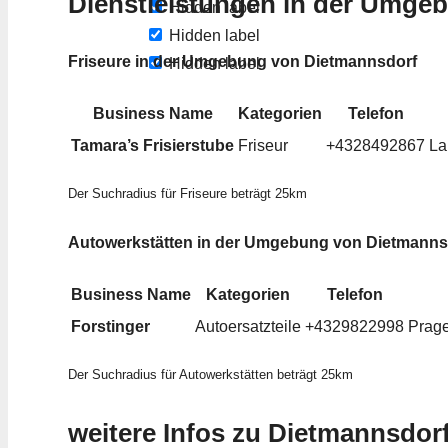
Dienstleistungen in der Umge
Hidden label
Hidden label
Friseure in der Umgebung von Dietmannsdorf
Hidden label
Business Name
Kategorien
Telefon
Tamara’s Frisierstube
Friseur
+4328492867
La
Der Suchradius für Friseure beträgt 25km
Autowerkstätten in der Umgebung von Dietmanns
Business Name
Kategorien
Telefon
Forstinger
Autoersatzteile
+4329822998
Prage
Der Suchradius für Autowerkstätten beträgt 25km
weitere Infos zu Dietmannsdor