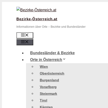
Zum
Inhalt
springen
Bezirke-Österreich.at
Informationen über Orte – Bezirke und Bundesländer
Menü
Menü
Bundesländer & Bezirke
Orte in Österreich
Wien
Oberösterreich
Burgenland
Vorarlberg
Steiermark
Tirol
Kärnten