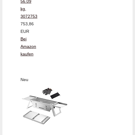
56.09
kg,
3072753
753,86
EUR
Bei
Amazon
kaufen
Neu