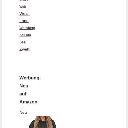
Weiz
Wels-
Land
Wolfsberg
Zell am
See
Zwettl
Werbung:
Neu
auf
Amazon
Neu