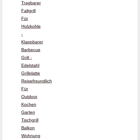
Tragbarer
Faltgrill
Für
Holzkohle
-
Klappbarer
Barbecue
Grill -
Edelstahl
Grillplatte
Reisefreundlich
Für
Outdoor
Kochen
Garten
Tischgrill
Balkon
Wohnung