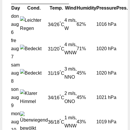
Day
Cond.
Temp.
Wind
Humidity
Pressure
Pres.
don
4 m/s,
°
aug
62%
1016 hPa
34/26
C
W
6
fre
4 m/s,
°
aug
71%
1020 hPa
31/20
C
WNW
7
sam
3 m/s,
°
aug
45%
1020 hPa
31/19
C
NNO
8
son
2 m/s,
°
aug
45%
1021 hPa
34/16
C
ONO
9
mon
1 m/s,
°
aug
43%
1019 hPa
36/18
C
WNW
10