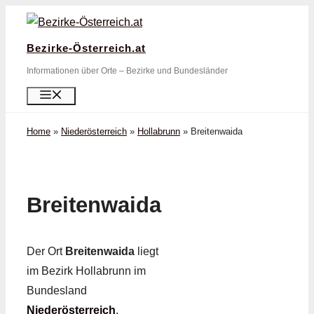
Zum
Inhalt
Bezirke-Österreich.at
springen
Informationen über Orte – Bezirke und Bundesländer
Menü
Home
»
Niederösterreich
»
Hollabrunn
»
Breitenwaida
Breitenwaida
Der Ort
Breitenwaida
liegt
im Bezirk Hollabrunn im
Bundesland
Niederösterreich
.