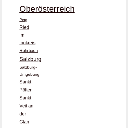
Oberösterreich
Perg
Ried
im
Innkreis
Rohrbach
Salzburg
Salzburg-
Umgebung
Sankt
Pölten
Sankt
Veit an
der
Glan