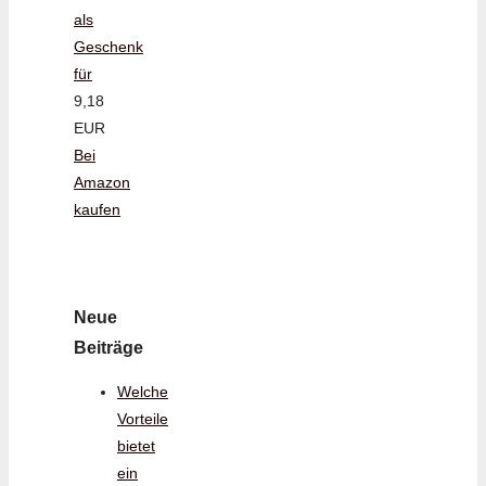
als
Geschenk
für
9,18
EUR
Bei
Amazon
kaufen
Neue
Beiträge
Welche
Vorteile
bietet
ein