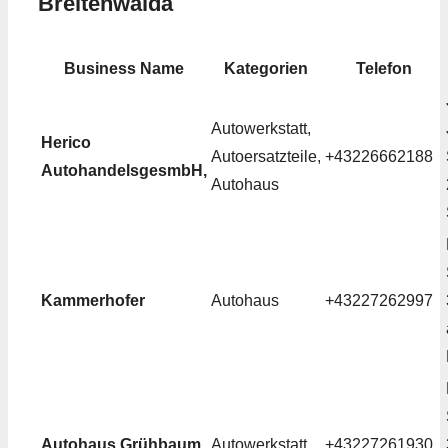
Breitenwaida
Business Name
Kategorien
Telefon
Autowerkstatt,
Herico
Autoersatzteile,
+43226662188
AutohandelsgesmbH,
Autohaus
Kammerhofer
Autohaus
+43227262997
Autohaus Grühbaum
Autowerkstatt
+43227261930