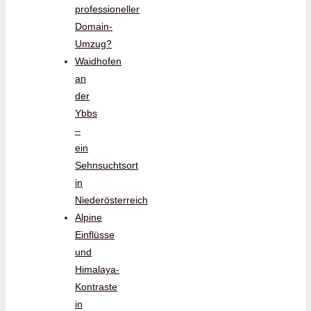
professioneller
Domain-
Umzug?
Waidhofen
an
der
Ybbs
–
ein
Sehnsuchtsort
in
Niederösterreich
Alpine
Einflüsse
und
Himalaya-
Kontraste
in