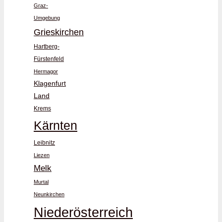
Graz-
Umgebung
Grieskirchen
Hartberg-
Fürstenfeld
Hermagor
Klagenfurt
Land
Krems
Kärnten
Leibnitz
Liezen
Melk
Murtal
Neunkirchen
Niederösterreich