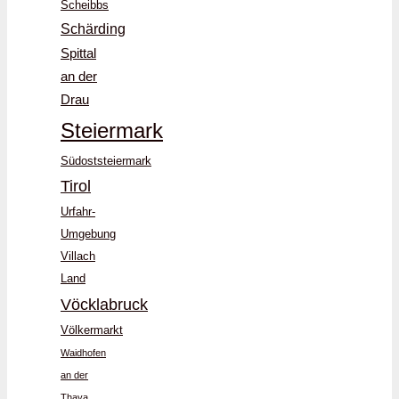
Scheibbs
Schärding
Spittal
an der
Drau
Steiermark
Südoststeiermark
Tirol
Urfahr-
Umgebung
Villach
Land
Vöcklabruck
Völkermarkt
Waidhofen
an der
Thaya