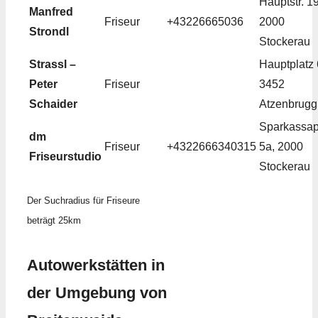
Hauptstr. 19
Manfred
Friseur
+43226665036
2000
Strondl
Stockerau
Strassl –
Hauptplatz 
Peter
Friseur
3452
Schaider
Atzenbrugg
Sparkassap
dm
Friseur
+4322666340315
5a, 2000
Friseurstudio
Stockerau
Der Suchradius für Friseure
beträgt 25km
Autowerkstätten in
der Umgebung von