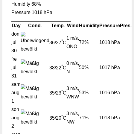
Humidity
68%
Pressure
1018 hPa
Day
Cond.
Temp.
Wind
Humidity
Pressure
Pres.
don
1 m/s,
°
juli
72%
1018 hPa
36/27
C
ONO
30
fre
0 m/s,
°
juli
50%
1017 hPa
38/22
C
N
31
sam
3 m/s,
°
aug
53%
1016 hPa
35/23
C
WNW
1
son
3 m/s,
°
aug
71%
1018 hPa
35/20
C
NW
2