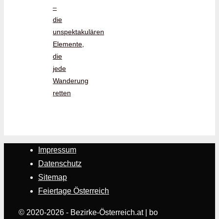
–
die
unspektakulären
Elemente,
die
jede
Wanderung
retten
Impressum
Datenschutz
Sitemap
Feiertage Österreich
© 2020-2026 - Bezirke-Österreich.at | bo