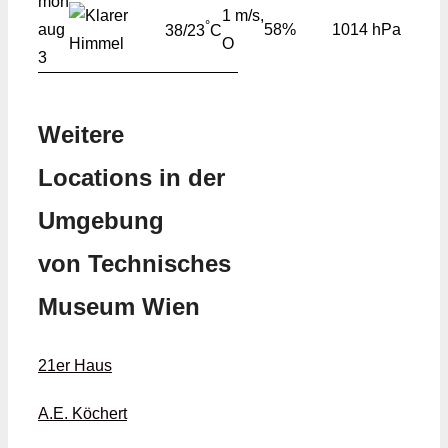
mon
1 m/s,
°
aug
58%
1014 hPa
38/23
C
O
3
Weitere
Locations in der
Umgebung
von Technisches
Museum Wien
21er Haus
A.E. Köchert