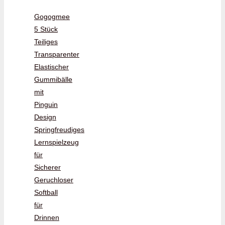
Gogogmee
5 Stück
Teiliges
Transparenter
Elastischer
Gummibälle
mit
Pinguin
Design
Springfreudiges
Lernspielzeug
für
Sicherer
Geruchloser
Softball
für
Drinnen