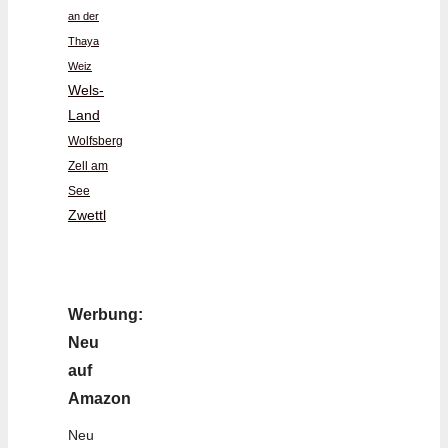
an der
Thaya
Weiz
Wels-
Land
Wolfsberg
Zell am
See
Zwettl
Werbung:
Neu
auf
Amazon
Neu