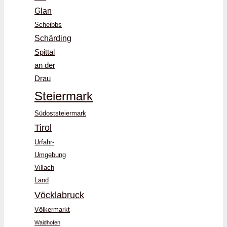
Glan
Scheibbs
Schärding
Spittal
an der
Drau
Steiermark
Südoststeiermark
Tirol
Urfahr-
Umgebung
Villach
Land
Vöcklabruck
Völkermarkt
Waidhofen