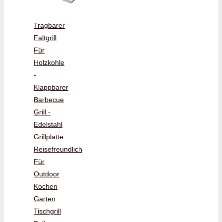
Tragbarer
Faltgrill
Für
Holzkohle
-
Klappbarer
Barbecue
Grill -
Edelstahl
Grillplatte
Reisefreundlich
Für
Outdoor
Kochen
Garten
Tischgrill