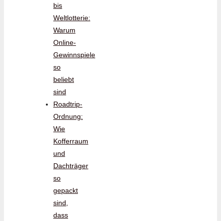
bis
Weltlotterie:
Warum
Online-
Gewinnspiele
so
beliebt
sind
Roadtrip-
Ordnung:
Wie
Kofferraum
und
Dachträger
so
gepackt
sind,
dass