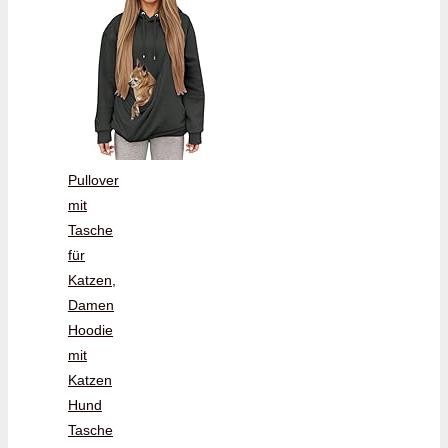
Pullover
mit
Tasche
für
Katzen,
Damen
Hoodie
mit
Katzen
Hund
Tasche