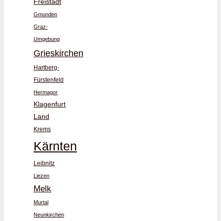
Freistadt
Gmunden
Graz-
Umgebung
Grieskirchen
Hartberg-
Fürstenfeld
Hermagor
Klagenfurt
Land
Krems
Kärnten
Leibnitz
Liezen
Melk
Murtal
Neunkirchen