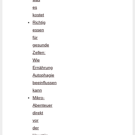
es
kostet
Richtig
essen
für
gesunde
Zellen:
Wie
Ernährung
Autophagie
beeinflussen
kann
Mikro-
Abenteuer
direkt
vor
der