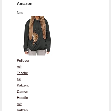
Amazon
Neu
Pullover
mit
Tasche
für
Katzen,
Damen
Hoodie
mit
Katzen