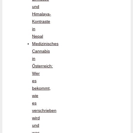
und
Himalaya-
Kontraste
in
Nepal
Medizinisches
Cannabis
in
Österreich:
Wer
es
bekommt,
wie
es
verschrieben
wird
und
was