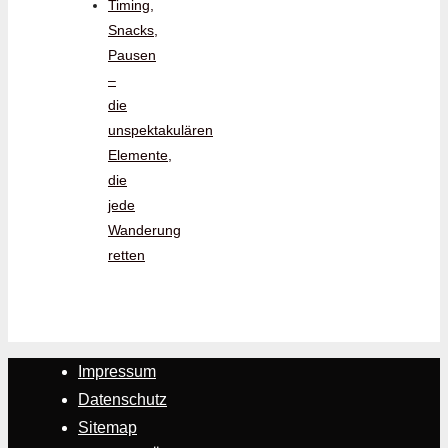
Timing,
Snacks,
Pausen
–
die
unspektakulären
Elemente,
die
jede
Wanderung
retten
Impressum
Datenschutz
Sitemap