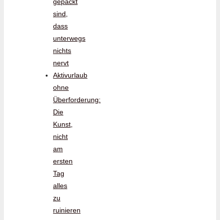
gepackt
sind,
dass
unterwegs
nichts
nervt
Aktivurlaub
ohne
Überforderung:
Die
Kunst,
nicht
am
ersten
Tag
alles
zu
ruinieren