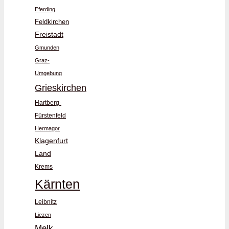
Eferding
Feldkirchen
Freistadt
Gmunden
Graz-
Umgebung
Grieskirchen
Hartberg-
Fürstenfeld
Hermagor
Klagenfurt
Land
Krems
Kärnten
Leibnitz
Liezen
Melk