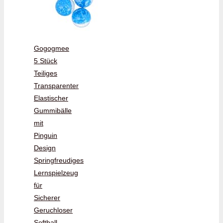
Gogogmee
5 Stück
Teiliges
Transparenter
Elastischer
Gummibälle
mit
Pinguin
Design
Springfreudiges
Lernspielzeug
für
Sicherer
Geruchloser
Softball