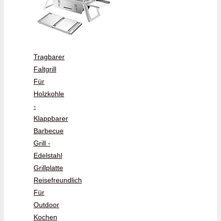
Tragbarer
Faltgrill
Für
Holzkohle
-
Klappbarer
Barbecue
Grill -
Edelstahl
Grillplatte
Reisefreundlich
Für
Outdoor
Kochen