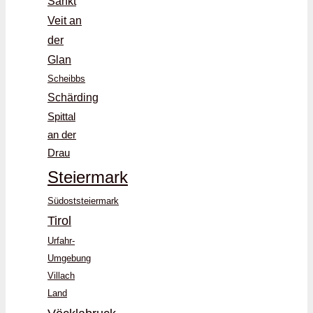
Sankt
Veit an
der
Glan
Scheibbs
Schärding
Spittal
an der
Drau
Steiermark
Südoststeiermark
Tirol
Urfahr-
Umgebung
Villach
Land