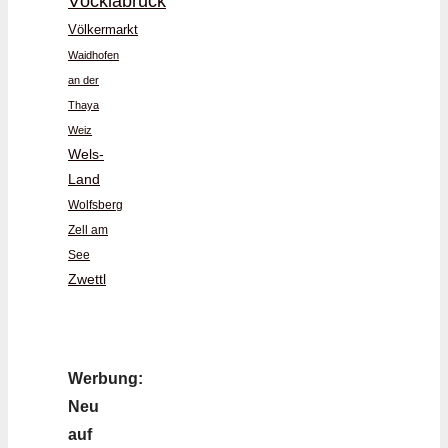
Vöcklabruck
Völkermarkt
Waidhofen
an der
Thaya
Weiz
Wels-
Land
Wolfsberg
Zell am
See
Zwettl
Werbung:
Neu
auf