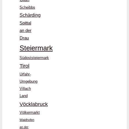
Scheibbs
Schärding
Spittal
an der
Drau
Steiermark
Südoststeiermark
Tirol
Urfahr-
Umgebung
Villach
Land
Vöcklabruck
Völkermarkt
Waidhofen
an der