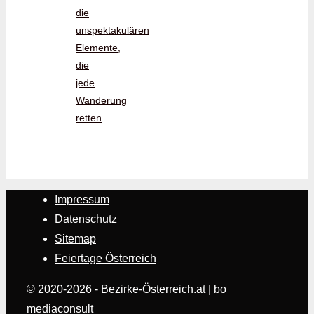
die
unspektakulären
Elemente,
die
jede
Wanderung
retten
Impressum
Datenschutz
Sitemap
Feiertage Österreich
© 2020-2026 - Bezirke-Österreich.at | bo
mediaconsult