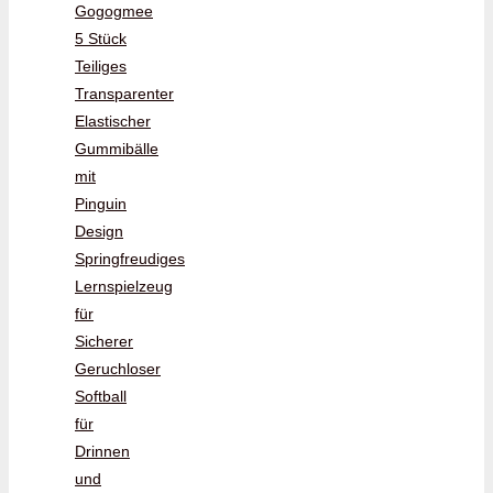
Gogogmee
5 Stück
Teiliges
Transparenter
Elastischer
Gummibälle
mit
Pinguin
Design
Springfreudiges
Lernspielzeug
für
Sicherer
Geruchloser
Softball
für
Drinnen
und