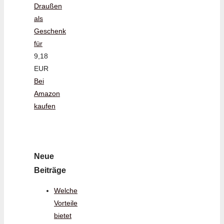
Draußen
als
Geschenk
für
9,18
EUR
Bei
Amazon
kaufen
Neue
Beiträge
Welche
Vorteile
bietet