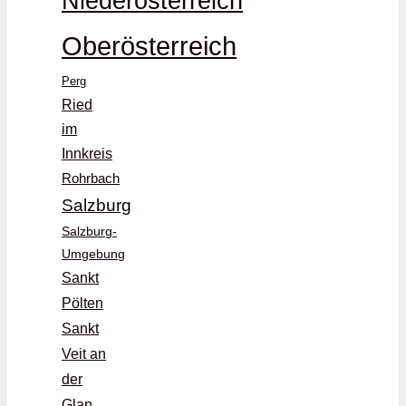
Niederösterreich
Oberösterreich
Perg
Ried
im
Innkreis
Rohrbach
Salzburg
Salzburg-
Umgebung
Sankt
Pölten
Sankt
Veit an
der
Glan