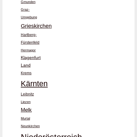
Gmunden
Graz-
Umgebung
Grieskirchen
Hartberg-
Fürstenfeld
Hermagor
Klagenfurt
Land
Krems
Kärnten
Leibnitz
Liezen
Melk
Murtal
Neunkirchen