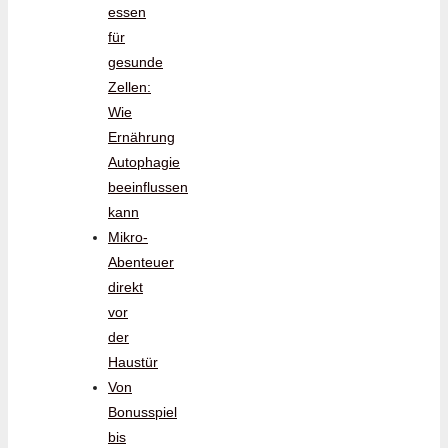
essen
für
gesunde
Zellen:
Wie
Ernährung
Autophagie
beeinflussen
kann
Mikro-
Abenteuer
direkt
vor
der
Haustür
Von
Bonusspiel
bis