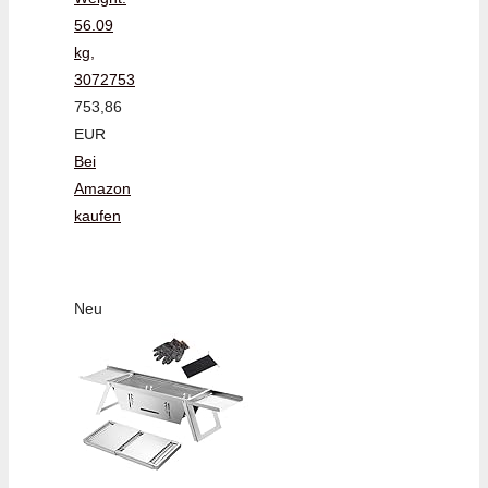
56.09
kg,
3072753
753,86
EUR
Bei
Amazon
kaufen
Neu