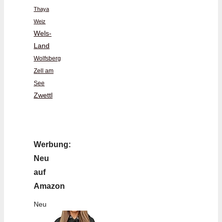
Thaya
Weiz
Wels-
Land
Wolfsberg
Zell am
See
Zwettl
Werbung:
Neu
auf
Amazon
Neu