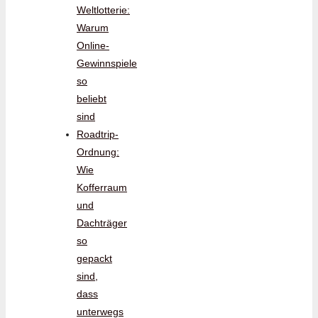
Weltlotterie:
Warum
Online-
Gewinnspiele
so
beliebt
sind
Roadtrip-
Ordnung:
Wie
Kofferraum
und
Dachträger
so
gepackt
sind,
dass
unterwegs