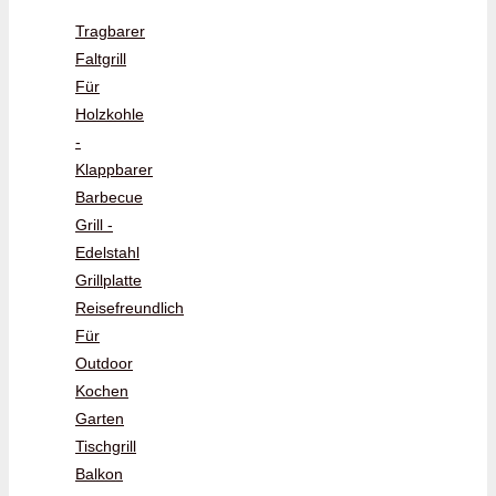
Tragbarer
Faltgrill
Für
Holzkohle
-
Klappbarer
Barbecue
Grill -
Edelstahl
Grillplatte
Reisefreundlich
Für
Outdoor
Kochen
Garten
Tischgrill
Balkon