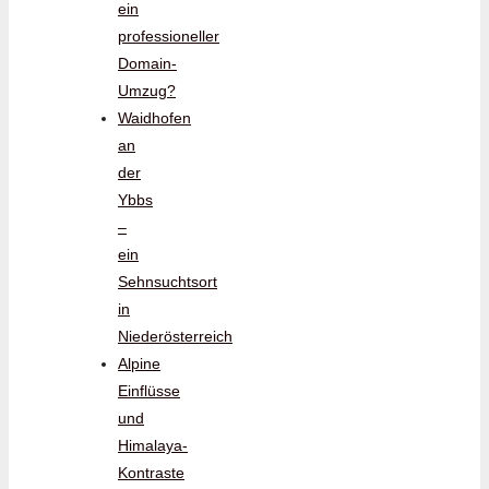
ein
professioneller
Domain-
Umzug?
Waidhofen
an
der
Ybbs
–
ein
Sehnsuchtsort
in
Niederösterreich
Alpine
Einflüsse
und
Himalaya-
Kontraste