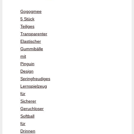
Gogogmee
5 Stück
Teiliges
Transparenter
Elastischer
Gummibälle
mit
Pinguin
Design
Springfreudiges
Lernspielzeug
für
Sicherer
Geruchloser
Softball
für
Drinnen