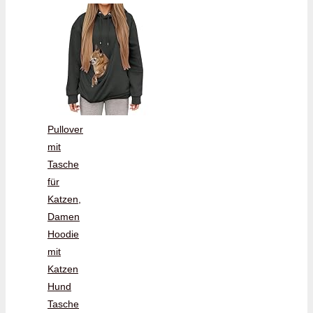
Pullover
mit
Tasche
für
Katzen,
Damen
Hoodie
mit
Katzen
Hund
Tasche