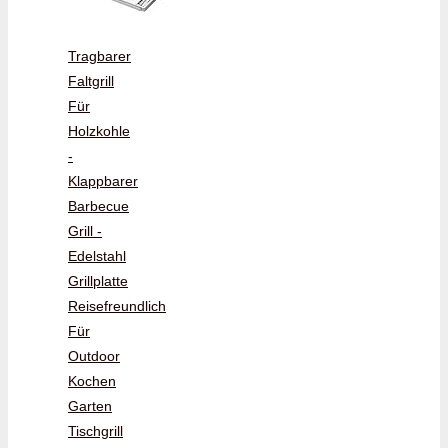
Tragbarer
Faltgrill
Für
Holzkohle
-
Klappbarer
Barbecue
Grill -
Edelstahl
Grillplatte
Reisefreundlich
Für
Outdoor
Kochen
Garten
Tischgrill