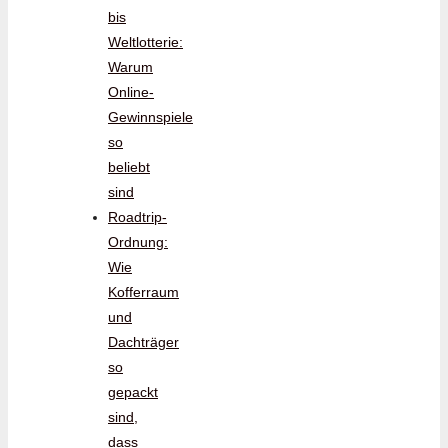
bis
Weltlotterie:
Warum
Online-
Gewinnspiele
so
beliebt
sind
Roadtrip-
Ordnung:
Wie
Kofferraum
und
Dachträger
so
gepackt
sind,
dass