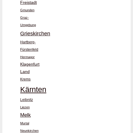
Freistadt
Gmunden
Graz-
Umgebung
Grieskirchen
Hartberg-
Fürstenfeld
Hermagor
Klagenfurt
Land
Krems
Kärnten
Leibnitz
Liezen
Melk
Murtal
Neunkirchen