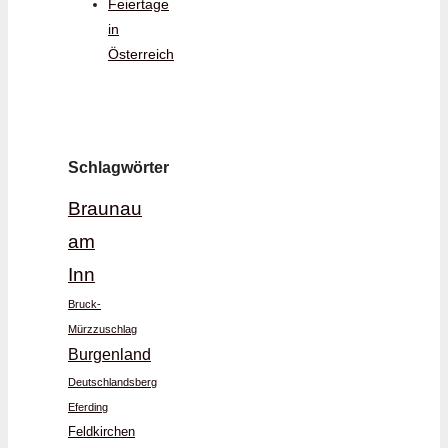
Feiertage
in
Österreich
Schlagwörter
Braunau
am
Inn
Bruck-
Mürzzuschlag
Burgenland
Deutschlandsberg
Eferding
Feldkirchen