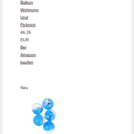
Balkon
Wohnung
Und
Picknick
46,26
EUR
Bei
Amazon
kaufen
Neu