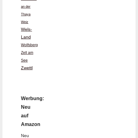
an der
Thaya
Weiz
Wels-
Land
Wolfsberg
Zell am
See
Zwettl
Werbung:
Neu
auf
Amazon
Neu