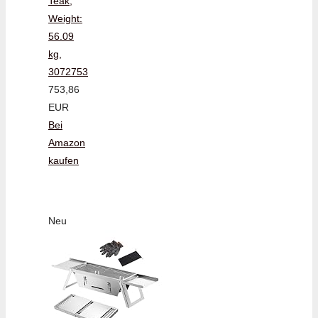
Teak,
Weight:
56.09
kg,
3072753
753,86
EUR
Bei
Amazon
kaufen
Neu