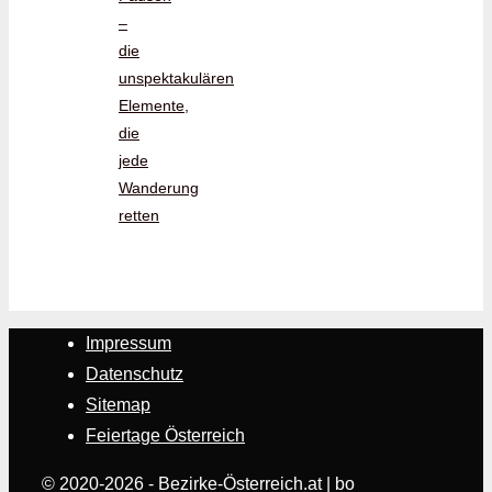
–
die
unspektakulären
Elemente,
die
jede
Wanderung
retten
Impressum
Datenschutz
Sitemap
Feiertage Österreich
© 2020-2026 - Bezirke-Österreich.at | bo