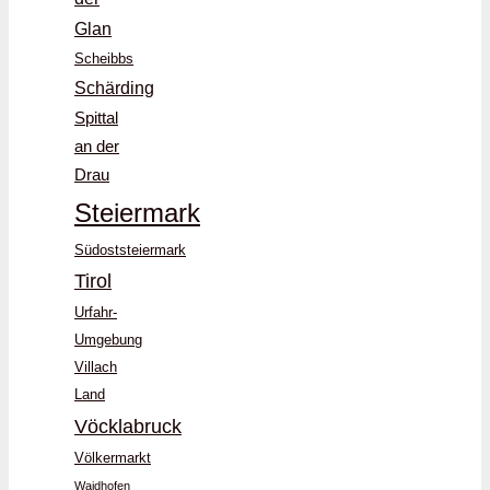
Glan
Scheibbs
Schärding
Spittal
an der
Drau
Steiermark
Südoststeiermark
Tirol
Urfahr-
Umgebung
Villach
Land
Vöcklabruck
Völkermarkt
Waidhofen