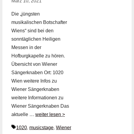
März 10, 2021
Die „jüngsten
musikalischen Botschafter
Wiens“ sind bei den
sonntäglichen Heiligen
Messen in der
Hofburgkapelle zu hören.
Übersicht von Wiener
Sängerknaben Ort: 1020
Wien weitere Infos zu
Wiener Sängerknaben
weitere Informationen zu
Wiener Sängerknaben Das
aktuelle …
weiter lesen >
Schlagwörter
1020
,
musicstage
,
Wiener