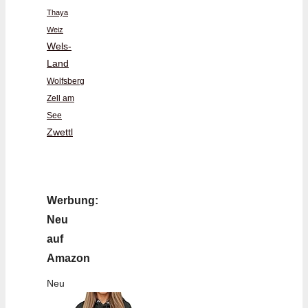
Thaya
Weiz
Wels-
Land
Wolfsberg
Zell am
See
Zwettl
Werbung:
Neu
auf
Amazon
Neu