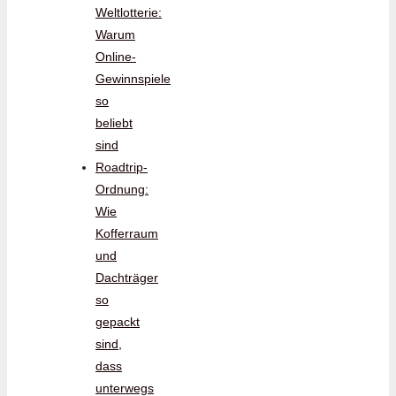
Weltlotterie:
Warum
Online-
Gewinnspiele
so
beliebt
sind
Roadtrip-
Ordnung:
Wie
Kofferraum
und
Dachträger
so
gepackt
sind,
dass
unterwegs