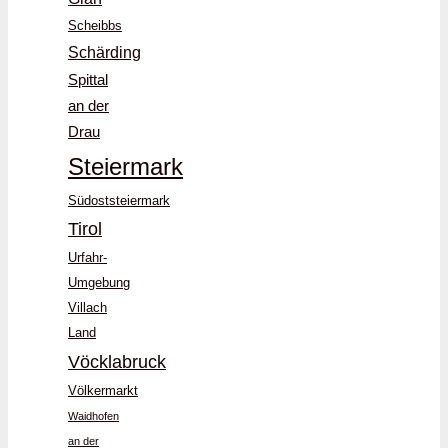
Scheibbs
Schärding
Spittal
an der
Drau
Steiermark
Südoststeiermark
Tirol
Urfahr-
Umgebung
Villach
Land
Vöcklabruck
Völkermarkt
Waidhofen
an der