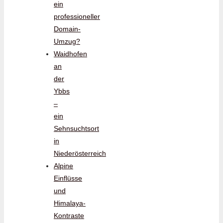
ein
professioneller
Domain-
Umzug?
Waidhofen
an
der
Ybbs
–
ein
Sehnsuchtsort
in
Niederösterreich
Alpine
Einflüsse
und
Himalaya-
Kontraste