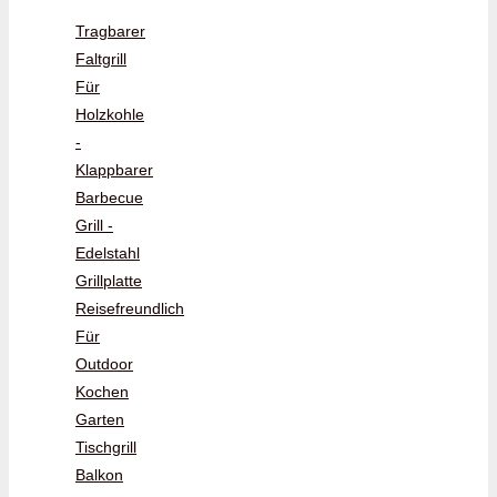
Tragbarer
Faltgrill
Für
Holzkohle
-
Klappbarer
Barbecue
Grill -
Edelstahl
Grillplatte
Reisefreundlich
Für
Outdoor
Kochen
Garten
Tischgrill
Balkon