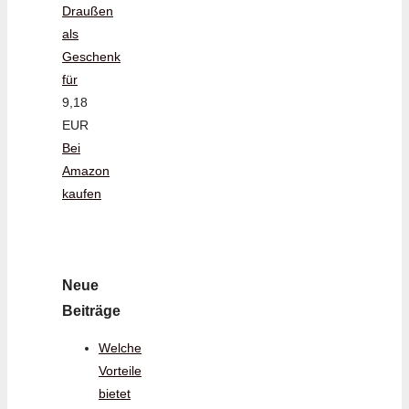
Draußen
als
Geschenk
für
9,18
EUR
Bei
Amazon
kaufen
Neue
Beiträge
Welche
Vorteile
bietet