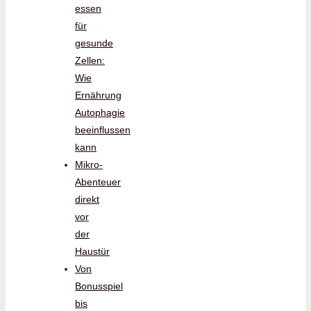
essen
für
gesunde
Zellen:
Wie
Ernährung
Autophagie
beeinflussen
kann
Mikro-
Abenteuer
direkt
vor
der
Haustür
Von
Bonusspiel
bis