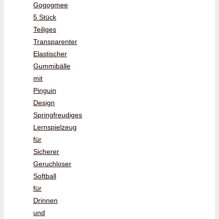
Gogogmee
5 Stück
Teiliges
Transparenter
Elastischer
Gummibälle
mit
Pinguin
Design
Springfreudiges
Lernspielzeug
für
Sicherer
Geruchloser
Softball
für
Drinnen
und