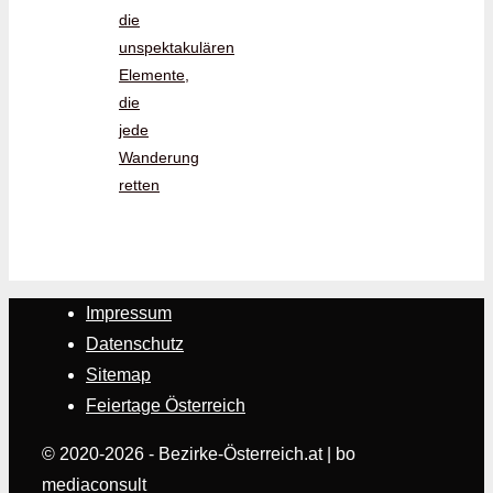
die
unspektakulären
Elemente,
die
jede
Wanderung
retten
Impressum
Datenschutz
Sitemap
Feiertage Österreich
© 2020-2026 - Bezirke-Österreich.at | bo
mediaconsult