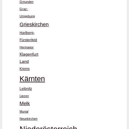
Gmunden
Graz-
Umgebung
Grieskirchen
Hartberg-
Fürstenfeld
Hermagor
Klagenfurt
Land
Krems
Kärnten
Leibnitz
Liezen
Melk
Murtal
Neunkirchen