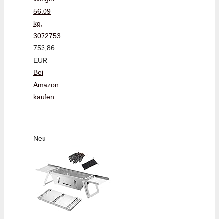
56.09
kg,
3072753
753,86
EUR
Bei
Amazon
kaufen
Neu