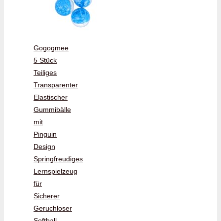
Gogogmee
5 Stück
Teiliges
Transparenter
Elastischer
Gummibälle
mit
Pinguin
Design
Springfreudiges
Lernspielzeug
für
Sicherer
Geruchloser
Softball