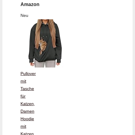
Amazon
Neu
Pullover
mit
Tasche
für
Katzen,
Damen
Hoodie
mit
Katzen