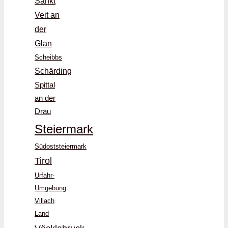
Sankt
Veit an
der
Glan
Scheibbs
Schärding
Spittal
an der
Drau
Steiermark
Südoststeiermark
Tirol
Urfahr-
Umgebung
Villach
Land