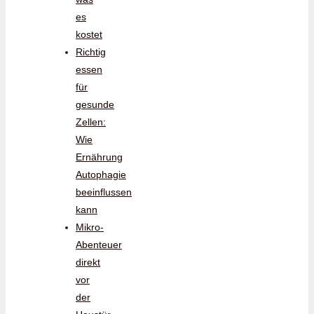
es
kostet
Richtig
essen
für
gesunde
Zellen:
Wie
Ernährung
Autophagie
beeinflussen
kann
Mikro-
Abenteuer
direkt
vor
der