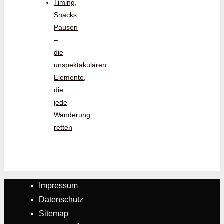
Timing,
Snacks,
Pausen
–
die
unspektakulären
Elemente,
die
jede
Wanderung
retten
Impressum
Datenschutz
Sitemap