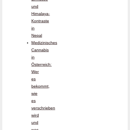
und
Himalaya-
Kontraste
in
Nepal
Medizinisches
Cannabis
in
Österreich:
Wer
es
bekommt,
wie
es
verschrieben
wird
und
was