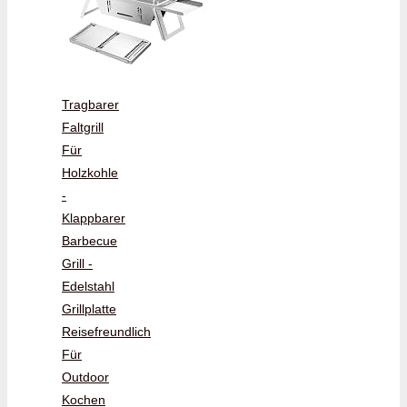
Tragbarer
Faltgrill
Für
Holzkohle
-
Klappbarer
Barbecue
Grill -
Edelstahl
Grillplatte
Reisefreundlich
Für
Outdoor
Kochen