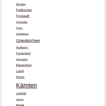
Eferding
Feldkirchen
Freistadt
Gmunden
Graz-
Umgebung
Grieskirchen
Hartberg-
Fürstenfeld
Hermagor
Klagenfurt
Land
Krems
Kärnten
Leibnitz
Liezen
Melk