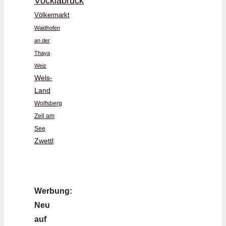
Vöcklabruck
Völkermarkt
Waidhofen
an der
Thaya
Weiz
Wels-
Land
Wolfsberg
Zell am
See
Zwettl
Werbung:
Neu
auf