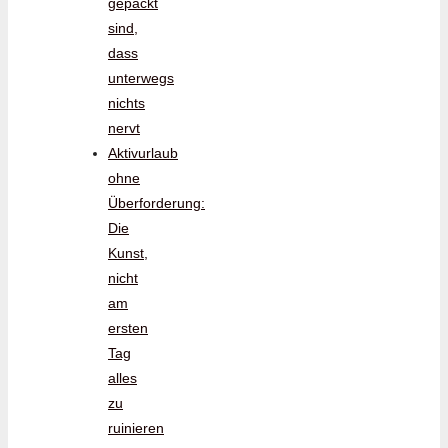
gepackt
sind,
dass
unterwegs
nichts
nervt
Aktivurlaub
ohne
Überforderung:
Die
Kunst,
nicht
am
ersten
Tag
alles
zu
ruinieren