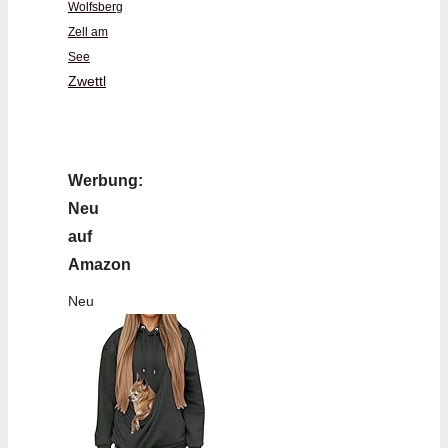
Wolfsberg
Zell am
See
Zwettl
Werbung:
Neu
auf
Amazon
Neu