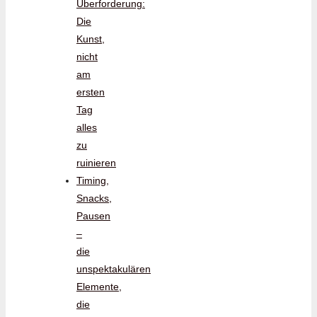
Überforderung:
Die
Kunst,
nicht
am
ersten
Tag
alles
zu
ruinieren
Timing,
Snacks,
Pausen
–
die
unspektakulären
Elemente,
die