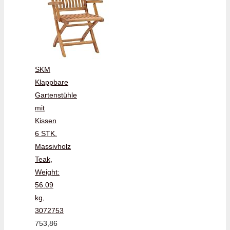
SKM
Klappbare
Gartenstühle
mit
Kissen
6 STK.
Massivholz
Teak,
Weight:
56.09
kg,
3072753
753,86