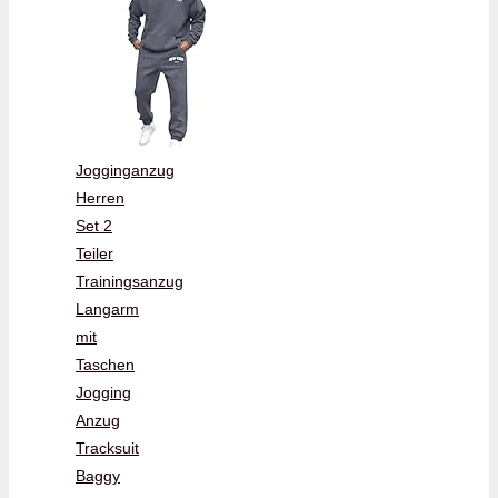
Jogginganzug
Herren
Set 2
Teiler
Trainingsanzug
Langarm
mit
Taschen
Jogging
Anzug
Tracksuit
Baggy