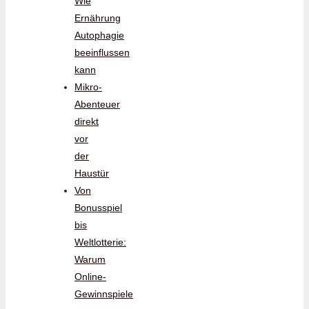
Wie
Ernährung
Autophagie
beeinflussen
kann
Mikro-
Abenteuer
direkt
vor
der
Haustür
Von
Bonusspiel
bis
Weltlotterie:
Warum
Online-
Gewinnspiele