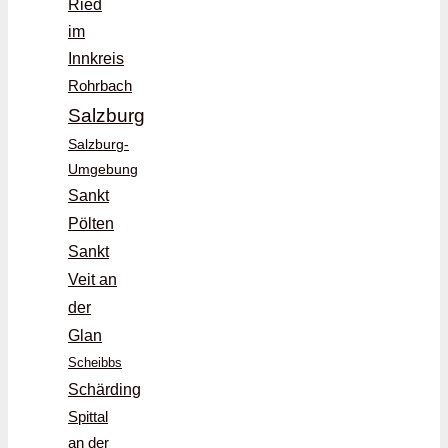
Ried
im
Innkreis
Rohrbach
Salzburg
Salzburg-
Umgebung
Sankt
Pölten
Sankt
Veit an
der
Glan
Scheibbs
Schärding
Spittal
an der