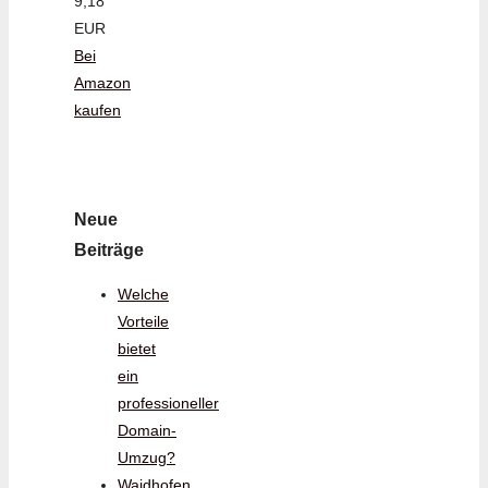
9,18
EUR
Bei
Amazon
kaufen
Neue
Beiträge
Welche
Vorteile
bietet
ein
professioneller
Domain-
Umzug?
Waidhofen