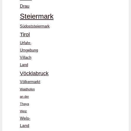
Drau
Steiermark
Südoststeiermark
Tirol
Urfahr-
Umgebung
Villach
Land
Vöcklabruck
Völkermarkt
Waidhofen
an der
Thaya
Weiz
Wels-
Land