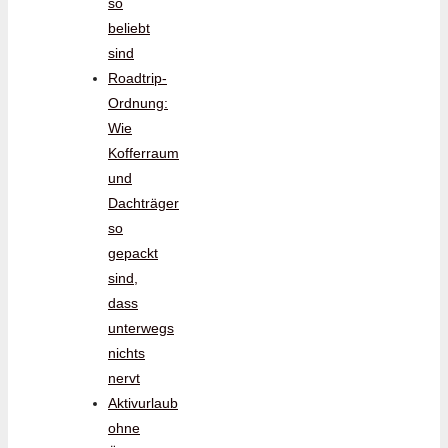
so
beliebt
sind
Roadtrip-
Ordnung:
Wie
Kofferraum
und
Dachträger
so
gepackt
sind,
dass
unterwegs
nichts
nervt
Aktivurlaub
ohne