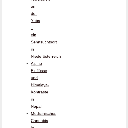
an
der
Ybbs
–
ein
Sehnsuchtsort
in
Niederösterreich
Alpine
Einflüsse
und
Himalaya-
Kontraste
in
Nepal
Medizinisches
Cannabis
in