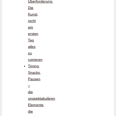
Überforderung:
Die
Kunst,
nicht
am
ersten
Tag
alles
zu
ruinieren
Timing,
Snacks,
Pausen
–
die
unspektakulären
Elemente,
die