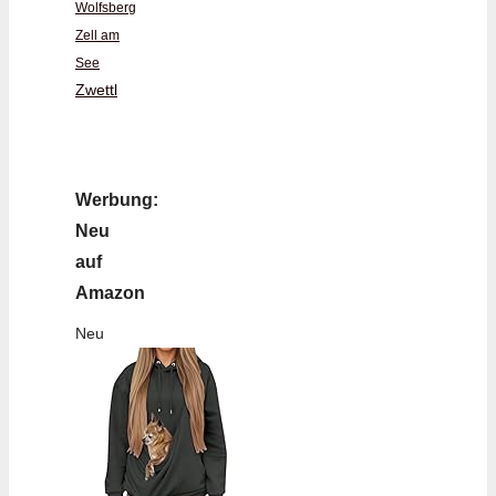
Wolfsberg
Zell am
See
Zwettl
Werbung:
Neu
auf
Amazon
Neu