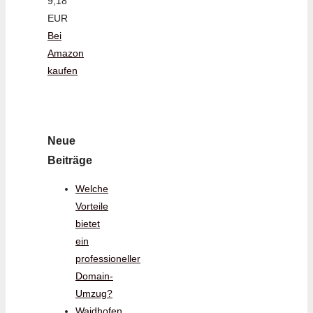
9,18
EUR
Bei
Amazon
kaufen
Neue
Beiträge
Welche
Vorteile
bietet
ein
professioneller
Domain-
Umzug?
Waidhofen