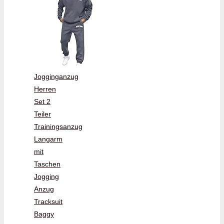
Jogginganzug
Herren
Set 2
Teiler
Trainingsanzug
Langarm
mit
Taschen
Jogging
Anzug
Tracksuit
Baggy