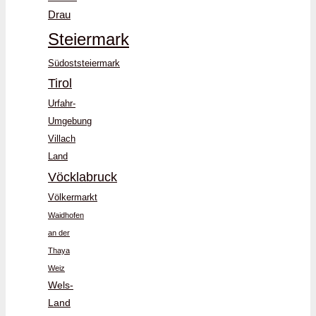
Drau
Steiermark
Südoststeiermark
Tirol
Urfahr-
Umgebung
Villach
Land
Vöcklabruck
Völkermarkt
Waidhofen
an der
Thaya
Weiz
Wels-
Land