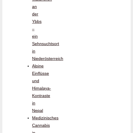
an
der
Ybbs
–
ein
Sehnsuchtsort
in
Niederösterreich
Alpine
Einflüsse
und
Himalaya-
Kontraste
in
Nepal
Medizinisches
Cannabis
in