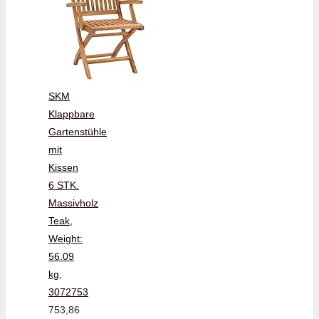
SKM
Klappbare
Gartenstühle
mit
Kissen
6 STK.
Massivholz
Teak,
Weight:
56.09
kg,
3072753
753,86