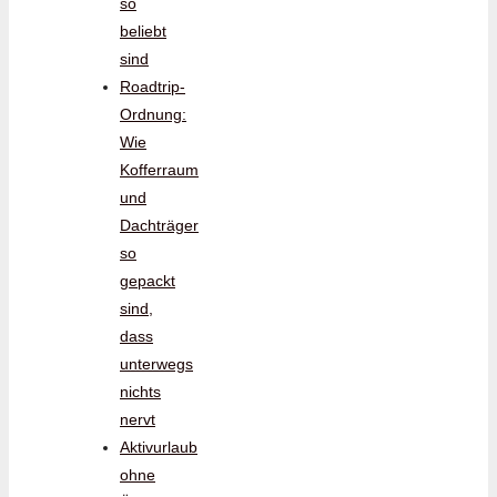
so
beliebt
sind
Roadtrip-
Ordnung:
Wie
Kofferraum
und
Dachträger
so
gepackt
sind,
dass
unterwegs
nichts
nervt
Aktivurlaub
ohne