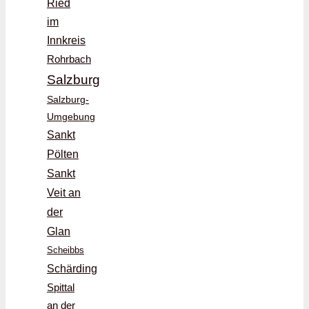
Ried
im
Innkreis
Rohrbach
Salzburg
Salzburg-
Umgebung
Sankt
Pölten
Sankt
Veit an
der
Glan
Scheibbs
Schärding
Spittal
an der