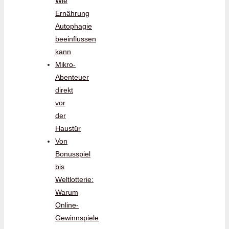
Wie
Ernährung
Autophagie
beeinflussen
kann
Mikro-
Abenteuer
direkt
vor
der
Haustür
Von
Bonusspiel
bis
Weltlotterie:
Warum
Online-
Gewinnspiele