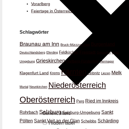
Vorarlberg
Feiertage in Österreich
Schlagwörter
Braunau am Inn
Burgenland
Bruck-Mürzzuschlag
Feldkirchen
Freistadt
Deutschlandsberg
Eferding
Gmunden
Graz-
Grieskirchen
Hartberg-Fürstenfeld
Umgebung
Hermagor
Kärnten
Melk
Klagenfurt Land
Krems
Leibnitz
Liezen
Niederösterreich
Murtal
Neunkirchen
Oberösterreich
Ried im Innkreis
Perg
Salzburg
Rohrbach
Sankt
Salzburg-Umgebung
Generic filters
Schärding
Pölten
Sankt Veit an der Glan
Scheibbs
Hidden label