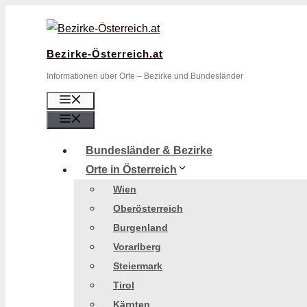
Zum
Inhalt
springen
Bezirke-Österreich.at
Informationen über Orte – Bezirke und Bundesländer
Menü
Menü
Bundesländer & Bezirke
Orte in Österreich
Wien
Oberösterreich
Burgenland
Vorarlberg
Steiermark
Tirol
Kärnten