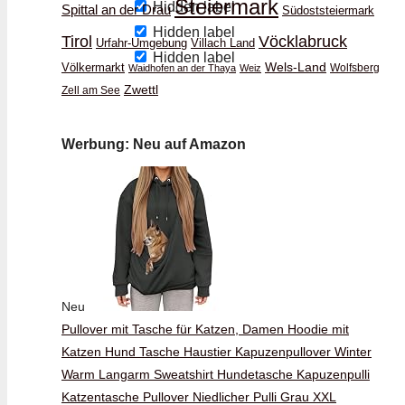
Steiermark
Hidden label
Spittal an der Drau
Südoststeiermark
Hidden label
Vöcklabruck
Tirol
Urfahr-Umgebung
Villach Land
Hidden label
Wels-Land
Völkermarkt
Wolfsberg
Waidhofen an der Thaya
Weiz
Zwettl
Zell am See
Werbung: Neu auf Amazon
Neu
Pullover mit Tasche für Katzen, Damen Hoodie mit
Katzen Hund Tasche Haustier Kapuzenpullover Winter
Warm Langarm Sweatshirt Hundetasche Kapuzenpulli
Katzentasche Pullover Niedlicher Pulli Grau XXL