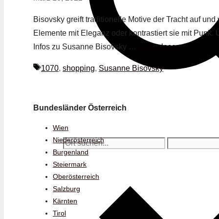
Bisovsky greift traditionelle Motive der Tracht auf und 
Elemente mit Eleganz oder kontrastiert sie mit Punk.
Infos zu Susanne Bisovsky …
weiter lesen >
Schlagwörter
1070
,
shopping
,
Susanne Bisovsky
Bundesländer Österreich
Wien
Niederösterreich
Burgenland
Steiermark
Oberösterreich
Salzburg
Kärnten
Tirol