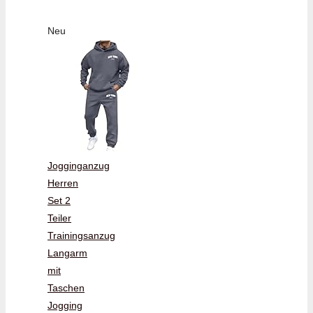
Neu
Jogginganzug
Herren
Set 2
Teiler
Trainingsanzug
Langarm
mit
Taschen
Jogging