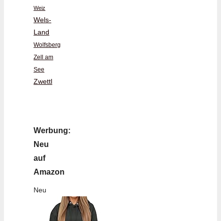
Weiz
Wels-
Land
Wolfsberg
Zell am
See
Zwettl
Werbung:
Neu
auf
Amazon
Neu