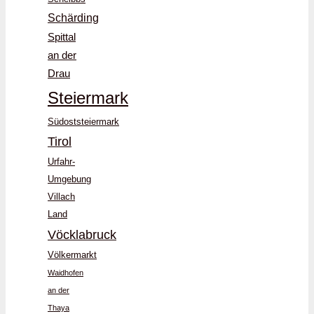
Schärding
Spittal
an der
Drau
Steiermark
Südoststeiermark
Tirol
Urfahr-
Umgebung
Villach
Land
Vöcklabruck
Völkermarkt
Waidhofen
an der
Thaya