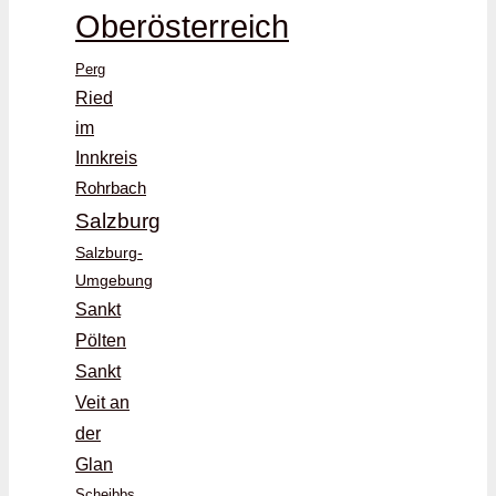
Oberösterreich
Perg
Ried
im
Innkreis
Rohrbach
Salzburg
Salzburg-
Umgebung
Sankt
Pölten
Sankt
Veit an
der
Glan
Scheibbs