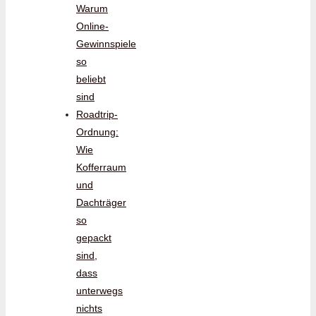
Warum
Online-
Gewinnspiele
so
beliebt
sind
Roadtrip-
Ordnung:
Wie
Kofferraum
und
Dachträger
so
gepackt
sind,
dass
unterwegs
nichts