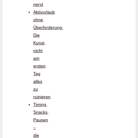
nervt
Aktivurlaub
ohne
Überforderung:
Die
Kunst,
nicht
am
ersten
Tag
alles
zu
ruinieren
Timing,
Snacks,
Pausen
–
die