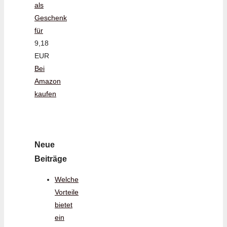
als
Geschenk
für
9,18
EUR
Bei
Amazon
kaufen
Neue
Beiträge
Welche
Vorteile
bietet
ein