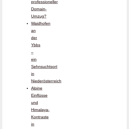
professioneller
Domain-
Umzug?
Waidhofen
an
der
Ybbs
–
ein
Sehnsuchtsort
in
Niederösterreich
Alpine
Einflüsse
und
Himalaya-
Kontraste
in