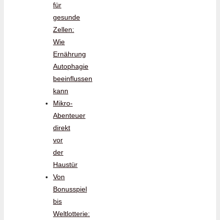
für
gesunde
Zellen:
Wie
Ernährung
Autophagie
beeinflussen
kann
Mikro-
Abenteuer
direkt
vor
der
Haustür
Von
Bonusspiel
bis
Weltlotterie: