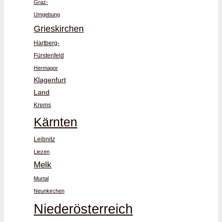
Graz-
Umgebung
Grieskirchen
Hartberg-
Fürstenfeld
Hermagor
Klagenfurt
Land
Krems
Kärnten
Leibnitz
Liezen
Melk
Murtal
Neunkirchen
Niederösterreich