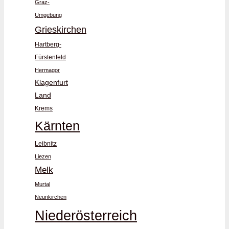
Graz-
Umgebung
Grieskirchen
Hartberg-
Fürstenfeld
Hermagor
Klagenfurt
Land
Krems
Kärnten
Leibnitz
Liezen
Melk
Murtal
Neunkirchen
Niederösterreich