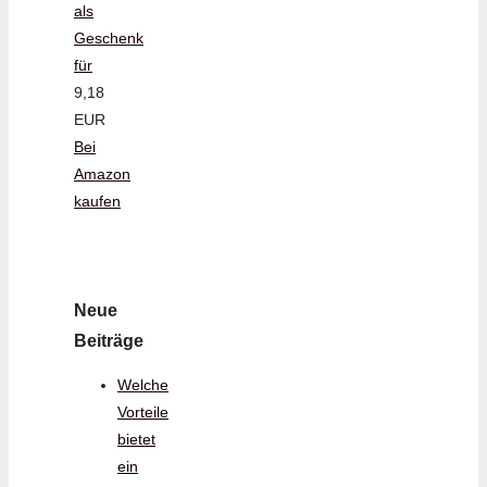
als
Geschenk
für
9,18
EUR
Bei
Amazon
kaufen
Neue
Beiträge
Welche
Vorteile
bietet
ein