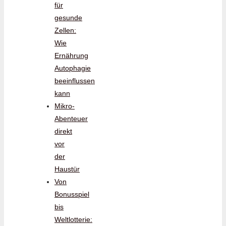
für
gesunde
Zellen:
Wie
Ernährung
Autophagie
beeinflussen
kann
Mikro-
Abenteuer
direkt
vor
der
Haustür
Von
Bonusspiel
bis
Weltlotterie: