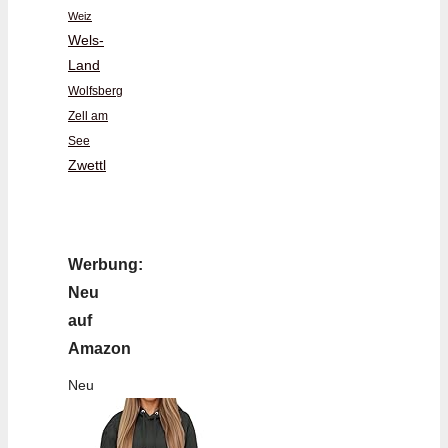
Weiz
Wels-
Land
Wolfsberg
Zell am
See
Zwettl
Werbung:
Neu
auf
Amazon
Neu