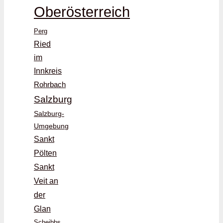
Oberösterreich
Perg
Ried
im
Innkreis
Rohrbach
Salzburg
Salzburg-
Umgebung
Sankt
Pölten
Sankt
Veit an
der
Glan
Scheibbs