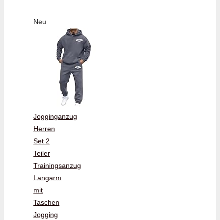
Neu
Jogginganzug
Herren
Set 2
Teiler
Trainingsanzug
Langarm
mit
Taschen
Jogging