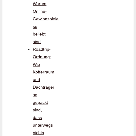
Warum
Online-
Gewinnspiele
so
beliebt
sind
Roadtrip-
Ordnung:
Wie
Kofferraum
und
Dachträger
so
gepackt
sind,
dass
unterwegs
nichts