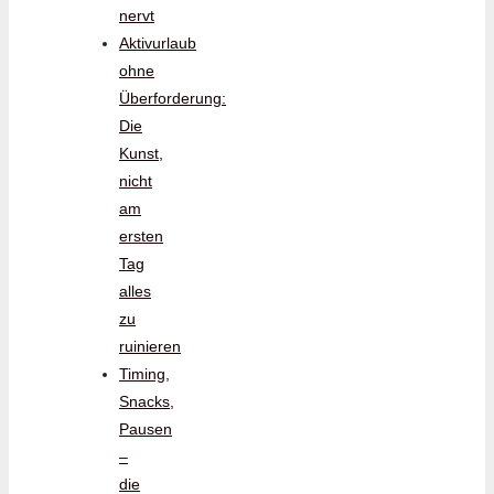
nervt
Aktivurlaub
ohne
Überforderung:
Die
Kunst,
nicht
am
ersten
Tag
alles
zu
ruinieren
Timing,
Snacks,
Pausen
–
die