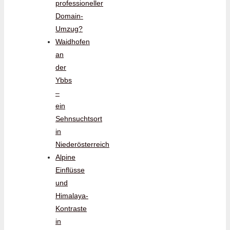
professioneller
Domain-
Umzug?
Waidhofen
an
der
Ybbs
–
ein
Sehnsuchtsort
in
Niederösterreich
Alpine
Einflüsse
und
Himalaya-
Kontraste
in