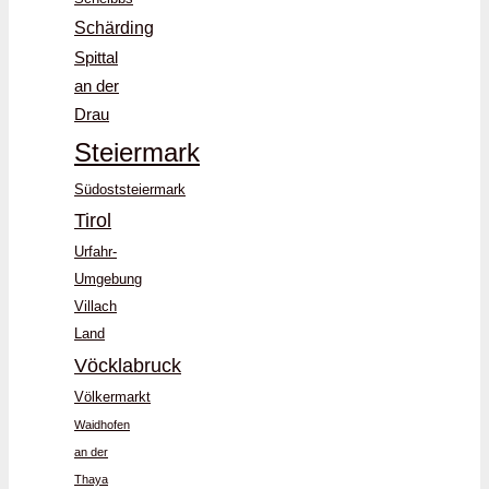
Schärding
Spittal
an der
Drau
Steiermark
Südoststeiermark
Tirol
Urfahr-
Umgebung
Villach
Land
Vöcklabruck
Völkermarkt
Waidhofen
an der
Thaya