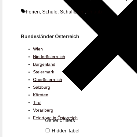
Schlagwörter
Ferien
,
Schule
,
Schulferien
,
Urlaub
Bundesländer Österreich
Wien
Niederösterreich
Burgenland
Steiermark
Oberösterreich
Salzburg
Kärnten
Tirol
Vorarlberg
Feiertage in Österreich
Generic filters
Hidden label