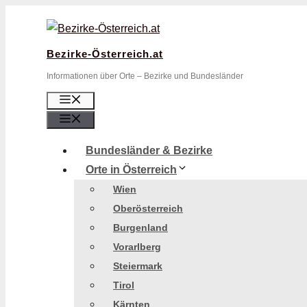
Zum
Inhalt
springen
Bezirke-Österreich.at
Informationen über Orte – Bezirke und Bundesländer
Menü
Menü
Bundesländer & Bezirke
Orte in Österreich
Wien
Oberösterreich
Burgenland
Vorarlberg
Steiermark
Tirol
Kärnten