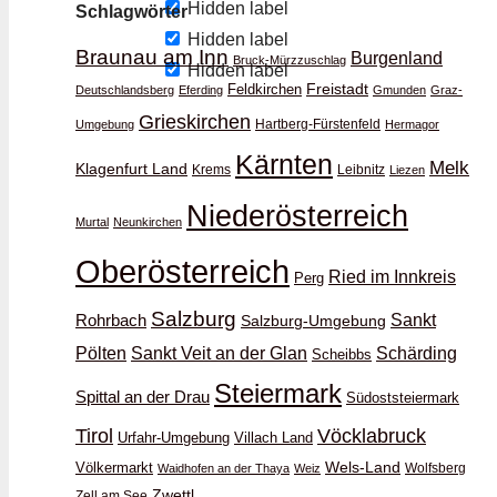
Hidden label
Schlagwörter
Hidden label
Braunau am Inn
Burgenland
Bruck-Mürzzuschlag
Hidden label
Feldkirchen
Freistadt
Deutschlandsberg
Eferding
Gmunden
Graz-
Grieskirchen
Hartberg-Fürstenfeld
Umgebung
Hermagor
Kärnten
Melk
Klagenfurt Land
Krems
Leibnitz
Liezen
Niederösterreich
Murtal
Neunkirchen
Oberösterreich
Ried im Innkreis
Perg
Salzburg
Rohrbach
Sankt
Salzburg-Umgebung
Schärding
Pölten
Sankt Veit an der Glan
Scheibbs
Steiermark
Spittal an der Drau
Südoststeiermark
Vöcklabruck
Tirol
Urfahr-Umgebung
Villach Land
Wels-Land
Völkermarkt
Wolfsberg
Waidhofen an der Thaya
Weiz
Zwettl
Zell am See