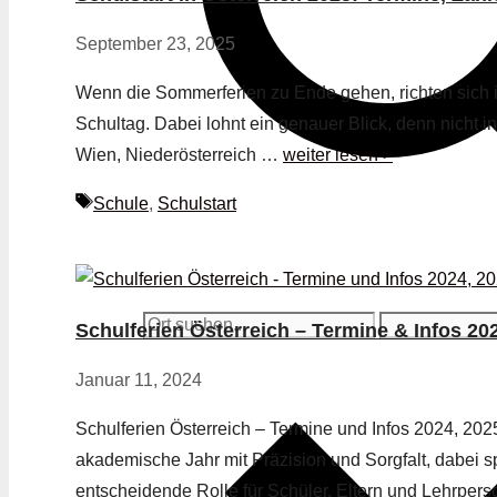
September 23, 2025
Wenn die Sommerferien zu Ende gehen, richten sich in
Schultag. Dabei lohnt ein genauer Blick, denn nicht in
Wien, Niederösterreich …
weiter lesen >
Schlagwörter
Schule
,
Schulstart
Schulferien Österreich – Termine & Infos 20
Januar 11, 2024
Schulferien Österreich – Termine und Infos 2024, 202
akademische Jahr mit Präzision und Sorgfalt, dabei sp
entscheidende Rolle für Schüler, Eltern und Lehrper