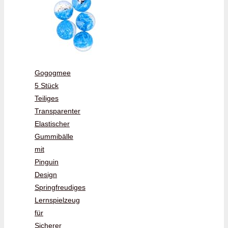
Gogogmee
5 Stück
Teiliges
Transparenter
Elastischer
Gummibälle
mit
Pinguin
Design
Springfreudiges
Lernspielzeug
für
Sicherer