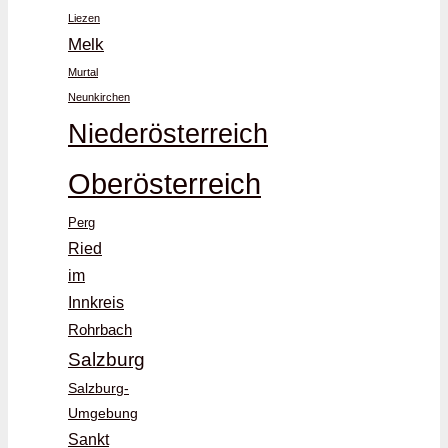
Liezen
Melk
Murtal
Neunkirchen
Niederösterreich
Oberösterreich
Perg
Ried
im
Innkreis
Rohrbach
Salzburg
Salzburg-
Umgebung
Sankt