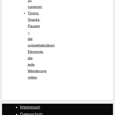
zu
ruinieren
Timing,
Snacks,
Pausen
–
die
unspektakulären
Elemente,
die
jede
Wanderung
retten
Impressum
Datenschutz