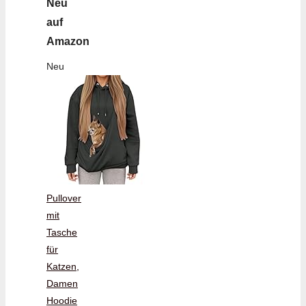
Neu
auf
Amazon
Neu
Pullover
mit
Tasche
für
Katzen,
Damen
Hoodie