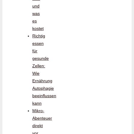
und
was
es
kostet
Richtig
essen
für
gesunde
Zellen:
Wie
Ernährung
Autophagie
beeinflussen
kann
Mikro-
Abenteuer
direkt
vor