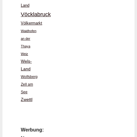
Land
Vöcklabruck
Völkermarkt
Waidhofen
an der
Thaya
Weiz
Wels-
Land
Wolfsberg
Zell am
See
Zwettl
Werbung: