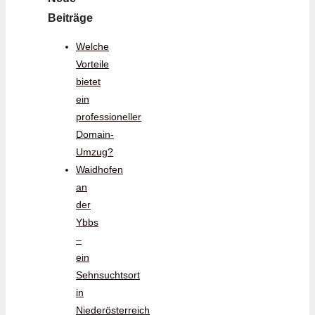
Beiträge
Welche
Vorteile
bietet
ein
professioneller
Domain-
Umzug?
Waidhofen
an
der
Ybbs
–
ein
Sehnsuchtsort
in
Niederösterreich