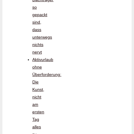
so
gepackt
sind,
dass
unterwegs
nichts
nervt
Aktivurlaub
ohne
Überforderung:
Die
Kunst,
nicht
am
ersten
Tag
alles