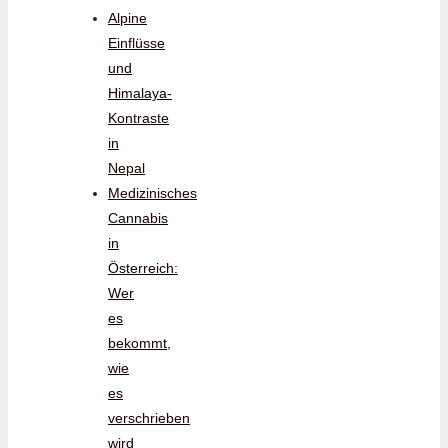
Alpine
Einflüsse
und
Himalaya-
Kontraste
in
Nepal
Medizinisches
Cannabis
in
Österreich:
Wer
es
bekommt,
wie
es
verschrieben
wird