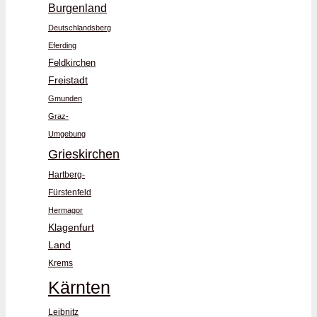
Burgenland
Deutschlandsberg
Eferding
Feldkirchen
Freistadt
Gmunden
Graz-
Umgebung
Grieskirchen
Hartberg-
Fürstenfeld
Hermagor
Klagenfurt
Land
Krems
Kärnten
Leibnitz