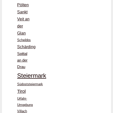
Pölten
Sankt
Veit an
der
Glan
Scheibbs
Schärding
Spittal
an der
Drau
Steiermark
Südoststeiermark
Tirol
Urfahr-
Umgebung
Villach