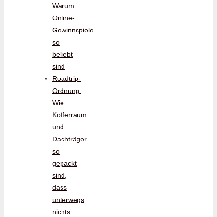
Warum
Online-
Gewinnspiele
so
beliebt
sind
Roadtrip-
Ordnung:
Wie
Kofferraum
und
Dachträger
so
gepackt
sind,
dass
unterwegs
nichts