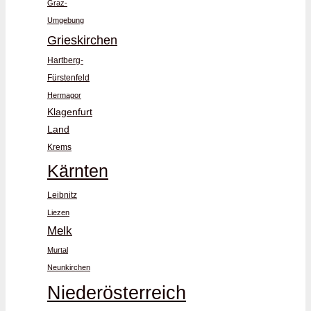
Graz-
Umgebung
Grieskirchen
Hartberg-
Fürstenfeld
Hermagor
Klagenfurt
Land
Krems
Kärnten
Leibnitz
Liezen
Melk
Murtal
Neunkirchen
Niederösterreich