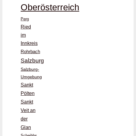
Oberösterreich
Perg
Ried
im
Innkreis
Rohrbach
Salzburg
Salzburg-
Umgebung
Sankt
Pölten
Sankt
Veit an
der
Glan
Scheibbs