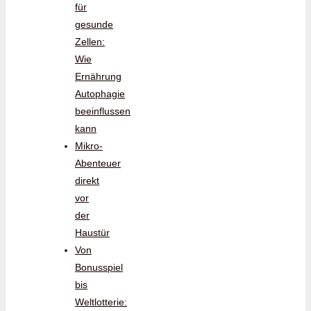
für
gesunde
Zellen:
Wie
Ernährung
Autophagie
beeinflussen
kann
Mikro-
Abenteuer
direkt
vor
der
Haustür
Von
Bonusspiel
bis
Weltlotterie: