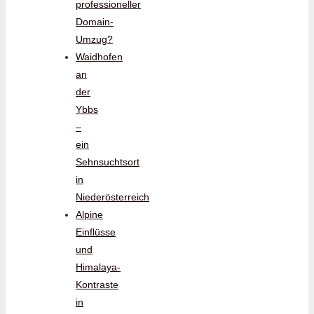
professioneller
Domain-
Umzug?
Waidhofen
an
der
Ybbs
–
ein
Sehnsuchtsort
in
Niederösterreich
Alpine
Einflüsse
und
Himalaya-
Kontraste
in