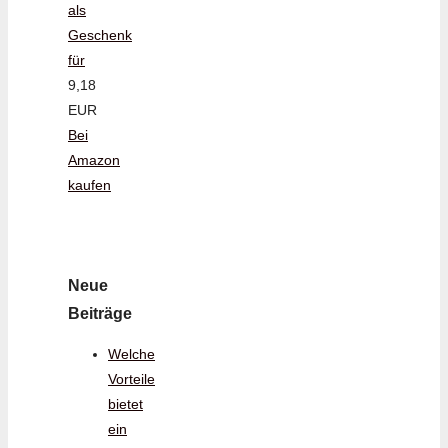
als
Geschenk
für
9,18
EUR
Bei
Amazon
kaufen
Neue
Beiträge
Welche
Vorteile
bietet
ein