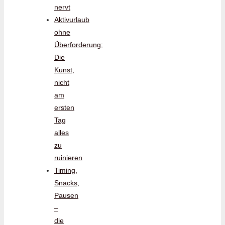
nervt
Aktivurlaub
ohne
Überforderung:
Die
Kunst,
nicht
am
ersten
Tag
alles
zu
ruinieren
Timing,
Snacks,
Pausen
–
die