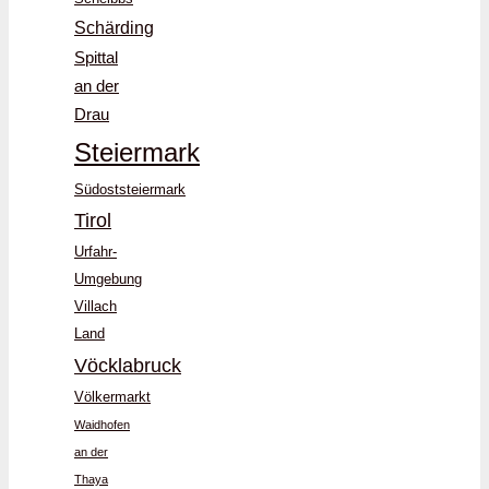
Schärding
Spittal
an der
Drau
Steiermark
Südoststeiermark
Tirol
Urfahr-
Umgebung
Villach
Land
Vöcklabruck
Völkermarkt
Waidhofen
an der
Thaya