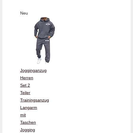
Neu
Jogginganzug
Herren
Set 2
Teiler
Trainingsanzug
Langarm
mit
Taschen
Jogging