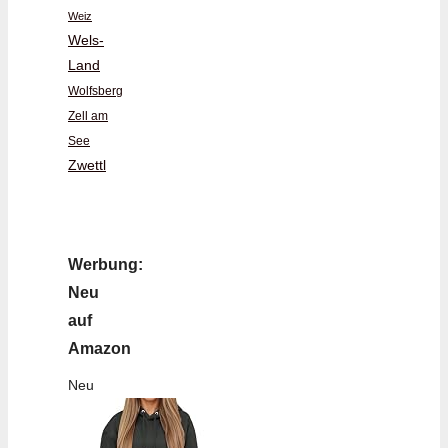
Weiz
Wels-
Land
Wolfsberg
Zell am
See
Zwettl
Werbung:
Neu
auf
Amazon
Neu