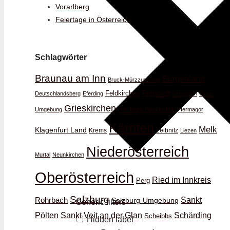
Vorarlberg
Feiertage in Österreich
Schlagwörter
Braunau am Inn
Burgenland
Bruck-Mürzzuschlag
Feldkirchen
Freistadt
Deutschlandsberg
Eferding
Gmunden
Graz-
Grieskirchen
Hartberg-Fürstenfeld
Umgebung
Hermagor
Kärnten
Melk
Klagenfurt Land
Krems
Leibnitz
Liezen
Niederösterreich
Murtal
Neunkirchen
Oberösterreich
Ried im Innkreis
Perg
Salzburg
Rohrbach
Sankt
Salzburg-Umgebung
Generic filters
Schärding
Pölten
Sankt Veit an der Glan
Scheibbs
Hidden label