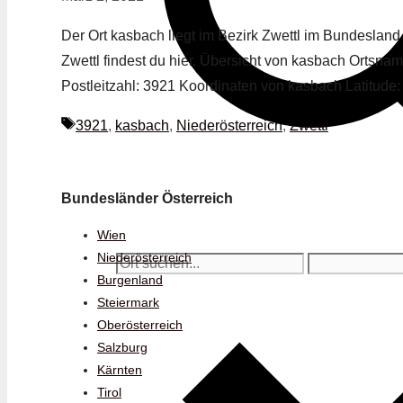
Der Ort kasbach liegt im Bezirk Zwettl im Bundesland 
Zwettl findest du hier. Übersicht von kasbach Ortsna
Postleitzahl: 3921 Koordinaten von kasbach Latitude
Schlagwörter
3921
,
kasbach
,
Niederösterreich
,
Zwettl
Bundesländer Österreich
Wien
Niederösterreich
Burgenland
Steiermark
Oberösterreich
Salzburg
Kärnten
Tirol