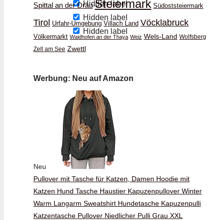
Steiermark
Hidden label
Spittal an der Drau
Südoststeiermark
Hidden label
Vöcklabruck
Tirol
Urfahr-Umgebung
Villach Land
Hidden label
Wels-Land
Völkermarkt
Wolfsberg
Waidhofen an der Thaya
Weiz
Zwettl
Zell am See
Werbung: Neu auf Amazon
Neu
Pullover mit Tasche für Katzen, Damen Hoodie mit
Katzen Hund Tasche Haustier Kapuzenpullover Winter
Warm Langarm Sweatshirt Hundetasche Kapuzenpulli
Katzentasche Pullover Niedlicher Pulli Grau XXL