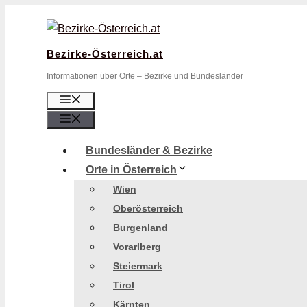
Zum
Inhalt
springen
Bezirke-Österreich.at
Informationen über Orte – Bezirke und Bundesländer
Menü
Menü
Bundesländer & Bezirke
Orte in Österreich
Wien
Oberösterreich
Burgenland
Vorarlberg
Steiermark
Tirol
Kärnten