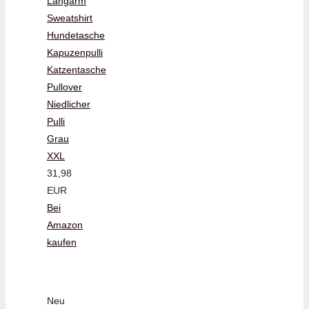
Langarm
Sweatshirt
Hundetasche
Kapuzenpulli
Katzentasche
Pullover
Niedlicher
Pulli
Grau
XXL
31,98
EUR
Bei
Amazon
kaufen
Neu