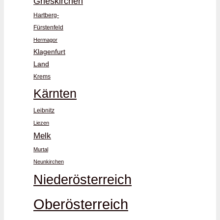
Grieskirchen
Hartberg-
Fürstenfeld
Hermagor
Klagenfurt
Land
Krems
Kärnten
Leibnitz
Liezen
Melk
Murtal
Neunkirchen
Niederösterreich
Oberösterreich