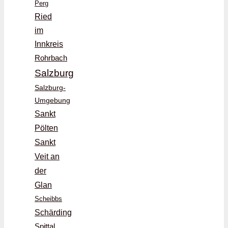
Perg
Ried
im
Innkreis
Rohrbach
Salzburg
Salzburg-
Umgebung
Sankt
Pölten
Sankt
Veit an
der
Glan
Scheibbs
Schärding
Spittal