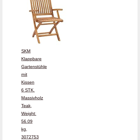
SKM
Klappbare
Gartenstühle
mit
Kissen
6 STK.
Massivholz
Teak,
Weight:
56.09
kg,
3072753