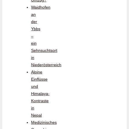
Waidhofen
an
der
Ybbs
–
ein
Sehnsuchtsort
in
Niederösterreich
Alpine
Einflüsse
und
Himalaya-
Kontraste
in
Nepal
Medizinisches