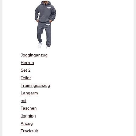
Jogginganzug
Herren
Set 2
Teiler
Trainingsanzug
Langarm
mit
Taschen
Jogging
Anzug
Tracksuit