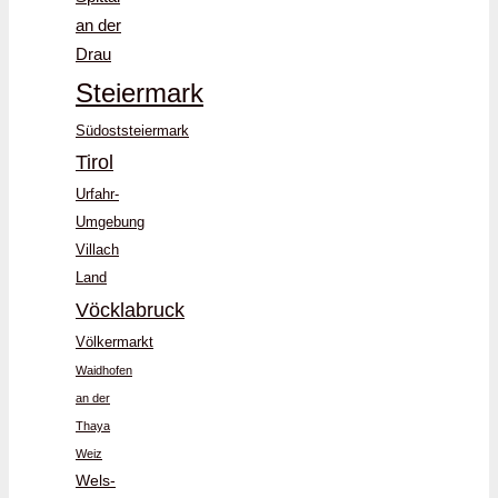
an der
Drau
Steiermark
Südoststeiermark
Tirol
Urfahr-
Umgebung
Villach
Land
Vöcklabruck
Völkermarkt
Waidhofen
an der
Thaya
Weiz
Wels-