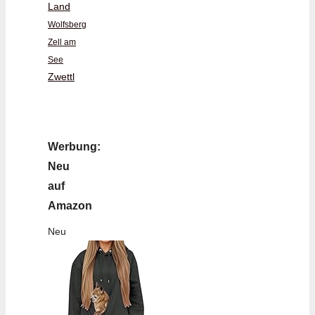
Land
Wolfsberg
Zell am
See
Zwettl
Werbung:
Neu
auf
Amazon
Neu