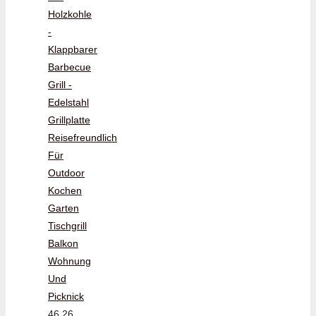
Holzkohle
-
Klappbarer
Barbecue
Grill -
Edelstahl
Grillplatte
Reisefreundlich
Für
Outdoor
Kochen
Garten
Tischgrill
Balkon
Wohnung
Und
Picknick
46,26