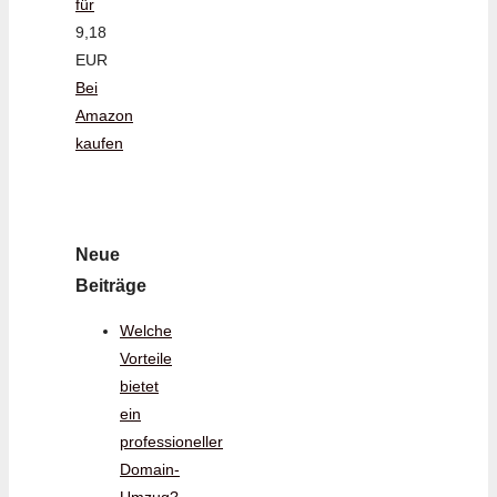
für
9,18
EUR
Bei
Amazon
kaufen
Neue
Beiträge
Welche
Vorteile
bietet
ein
professioneller
Domain-
Umzug?