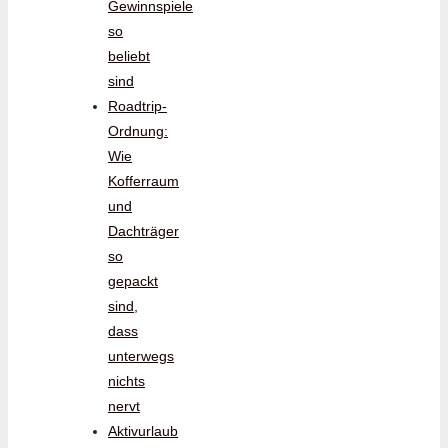
Gewinnspiele
so
beliebt
sind
Roadtrip-
Ordnung:
Wie
Kofferraum
und
Dachträger
so
gepackt
sind,
dass
unterwegs
nichts
nervt
Aktivurlaub