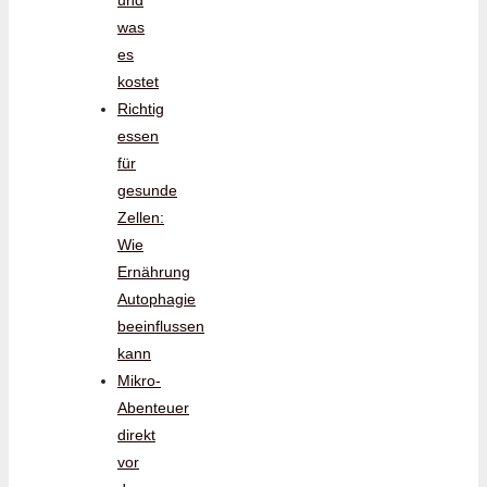
was
es
kostet
Richtig
essen
für
gesunde
Zellen:
Wie
Ernährung
Autophagie
beeinflussen
kann
Mikro-
Abenteuer
direkt
vor