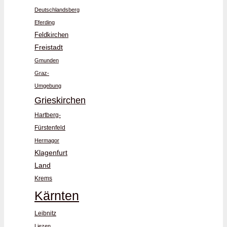
Deutschlandsberg
Eferding
Feldkirchen
Freistadt
Gmunden
Graz-
Umgebung
Grieskirchen
Hartberg-
Fürstenfeld
Hermagor
Klagenfurt
Land
Krems
Kärnten
Leibnitz
Liezen