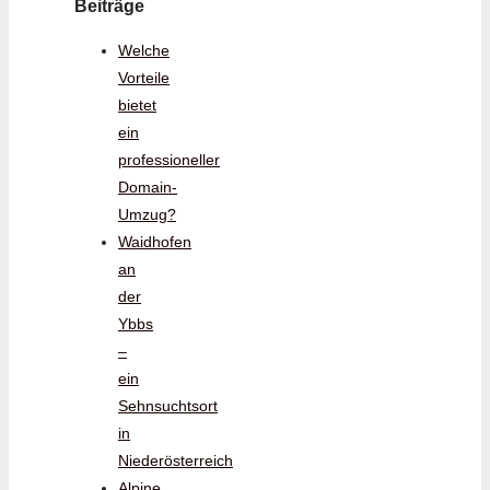
Beiträge
Welche
Vorteile
bietet
ein
professioneller
Domain-
Umzug?
Waidhofen
an
der
Ybbs
–
ein
Sehnsuchtsort
in
Niederösterreich
Alpine