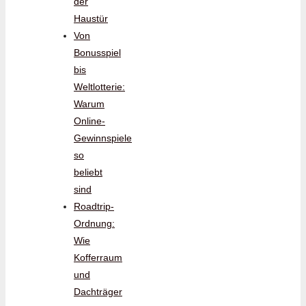
der
Haustür
Von
Bonusspiel
bis
Weltlotterie:
Warum
Online-
Gewinnspiele
so
beliebt
sind
Roadtrip-
Ordnung:
Wie
Kofferraum
und
Dachträger