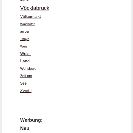
Vöcklabruck
Völkermarkt
Waidhofen
an der
Thaya
Weiz
Wels-
Land
Wolfsberg
Zell am
See
Zwettl
Werbung:
Neu