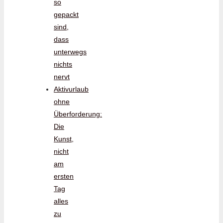
so
gepackt
sind,
dass
unterwegs
nichts
nervt
Aktivurlaub
ohne
Überforderung:
Die
Kunst,
nicht
am
ersten
Tag
alles
zu