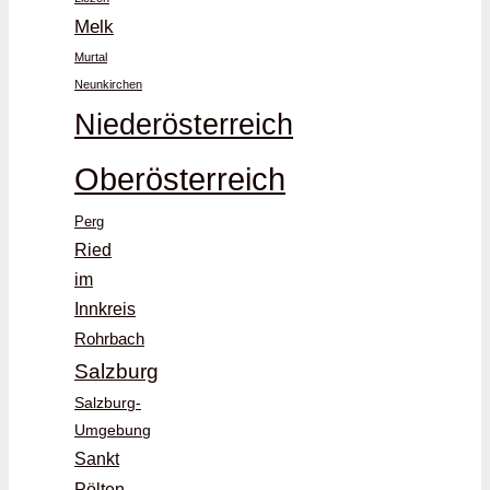
Melk
Murtal
Neunkirchen
Niederösterreich
Oberösterreich
Perg
Ried
im
Innkreis
Rohrbach
Salzburg
Salzburg-
Umgebung
Sankt
Pölten