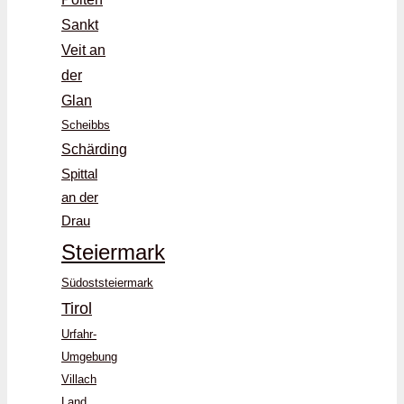
Sankt
Veit an
der
Glan
Scheibbs
Schärding
Spittal
an der
Drau
Steiermark
Südoststeiermark
Tirol
Urfahr-
Umgebung
Villach
Land