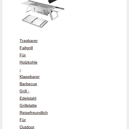
Tragbarer
Faltgrill
Für
Holzkohle
-
Klappbarer
Barbecue
Grill -
Edelstahl
Grillplatte
Reisefreundlich
Für
Outdoor