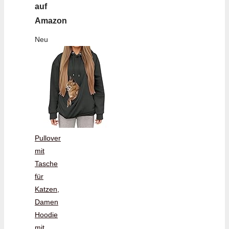
auf
Amazon
Neu
Pullover
mit
Tasche
für
Katzen,
Damen
Hoodie
mit