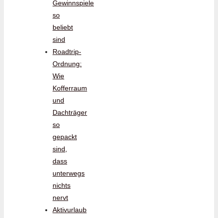
Gewinnspiele
so
beliebt
sind
Roadtrip-
Ordnung:
Wie
Kofferraum
und
Dachträger
so
gepackt
sind,
dass
unterwegs
nichts
nervt
Aktivurlaub