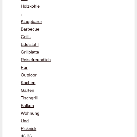
Holzkohle
-
Klappbarer
Barbecue
Grill -
Edelstahl
Grillplatte
Reisefreundlich
Für
Outdoor
Kochen
Garten
Tischgrill
Balkon
Wohnung
Und
Picknick
46,26