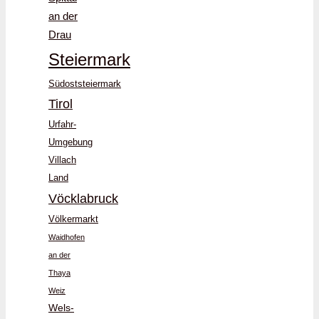
an der
Drau
Steiermark
Südoststeiermark
Tirol
Urfahr-
Umgebung
Villach
Land
Vöcklabruck
Völkermarkt
Waidhofen
an der
Thaya
Weiz
Wels-