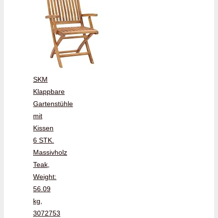
SKM
Klappbare
Gartenstühle
mit
Kissen
6 STK.
Massivholz
Teak,
Weight:
56.09
kg,
3072753