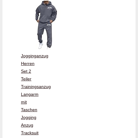
Jogginganzug
Herren
Set 2
Teiler
Trainingsanzug
Langarm
mit
Taschen
Jogging
Anzug
Tracksuit