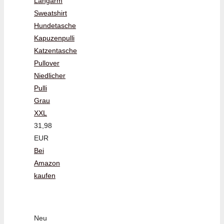
Langarm
Sweatshirt
Hundetasche
Kapuzenpulli
Katzentasche
Pullover
Niedlicher
Pulli
Grau
XXL
31,98
EUR
Bei
Amazon
kaufen
Neu