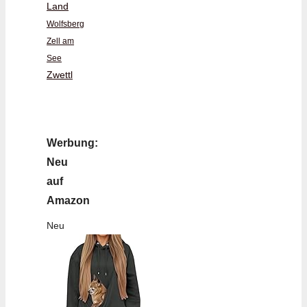
Land
Wolfsberg
Zell am
See
Zwettl
Werbung:
Neu
auf
Amazon
Neu