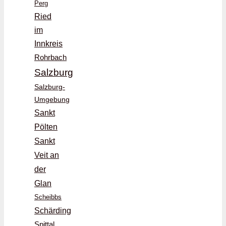
Perg
Ried
im
Innkreis
Rohrbach
Salzburg
Salzburg-
Umgebung
Sankt
Pölten
Sankt
Veit an
der
Glan
Scheibbs
Schärding
Spittal