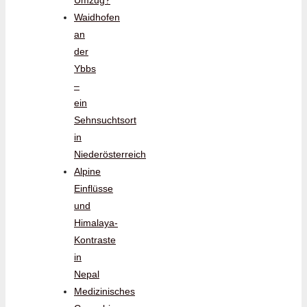
Waidhofen
an
der
Ybbs
–
ein
Sehnsuchtsort
in
Niederösterreich
Alpine
Einflüsse
und
Himalaya-
Kontraste
in
Nepal
Medizinisches