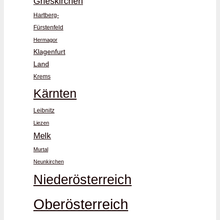
Grieskirchen
Hartberg-
Fürstenfeld
Hermagor
Klagenfurt
Land
Krems
Kärnten
Leibnitz
Liezen
Melk
Murtal
Neunkirchen
Niederösterreich
Oberösterreich