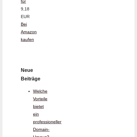
für
9,18
EUR
Bei
Amazon
kaufen
Neue
Beiträge
Welche
Vorteile
bietet
ein
professioneller
Domain-
Umzug?