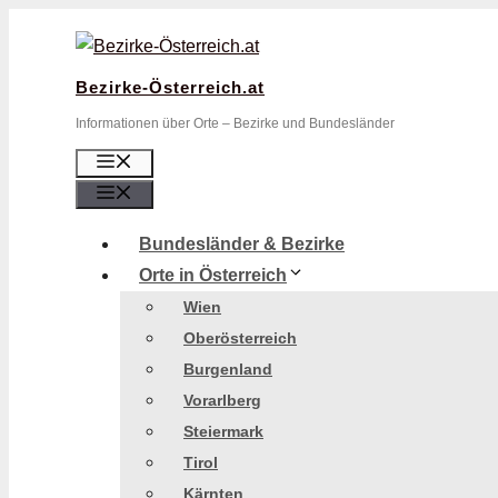
Zum
Inhalt
springen
Bezirke-Österreich.at
Informationen über Orte – Bezirke und Bundesländer
Menü
Menü
Bundesländer & Bezirke
Orte in Österreich
Wien
Oberösterreich
Burgenland
Vorarlberg
Steiermark
Tirol
Kärnten