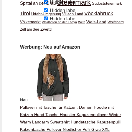
Steiermark
Hidden label
Spittal an der Drau
Südoststeiermark
Hidden label
Vöcklabruck
Tirol
Urfahr-Umgebung
Villach Land
Hidden label
Wels-Land
Völkermarkt
Wolfsberg
Waidhofen an der Thaya
Weiz
Zwettl
Zell am See
Werbung: Neu auf Amazon
Neu
Pullover mit Tasche für Katzen, Damen Hoodie mit
Katzen Hund Tasche Haustier Kapuzenpullover Winter
Warm Langarm Sweatshirt Hundetasche Kapuzenpulli
Katzentasche Pullover Niedlicher Pulli Grau XXL