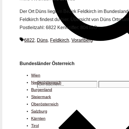
Der Ort Düns liegt im Bezirk Feldkirch im Bundesland 
Feldkirch findest du hier. Übersicht von Düns Ortsna
Postleitzahl: 6822 Kennziffer: 804 ISO …
weiter lesen
Schlagwörter
6822
,
Düns
,
Feldkirch
,
Vorarlberg
Bundesländer Österreich
Wien
Niederösterreich
Burgenland
Steiermark
Oberösterreich
Salzburg
Kärnten
Tirol