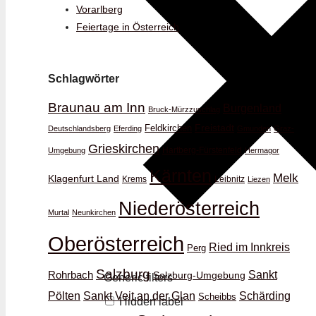
Vorarlberg
Feiertage in Österreich
Schlagwörter
Braunau am Inn
Burgenland
Bruck-Mürzzuschlag
Feldkirchen
Freistadt
Deutschlandsberg
Eferding
Gmunden
Graz-
Grieskirchen
Hartberg-Fürstenfeld
Umgebung
Hermagor
Kärnten
Melk
Klagenfurt Land
Krems
Leibnitz
Liezen
Niederösterreich
Murtal
Neunkirchen
Oberösterreich
Ried im Innkreis
Perg
Salzburg
Rohrbach
Sankt
Salzburg-Umgebung
Generic filters
Schärding
Pölten
Sankt Veit an der Glan
Scheibbs
Hidden label