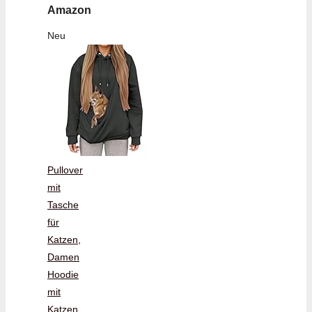
Amazon
Neu
Pullover
mit
Tasche
für
Katzen,
Damen
Hoodie
mit
Katzen