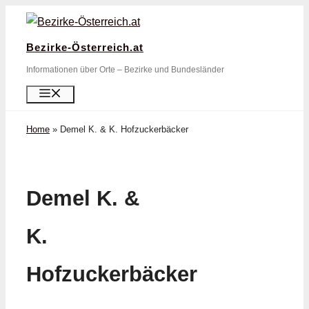
Zum
Inhalt
Bezirke-Österreich.at
springen
Informationen über Orte – Bezirke und Bundesländer
Menü
Home
»
Demel K. & K. Hofzuckerbäcker
Demel K. &
K.
Hofzuckerbäcker