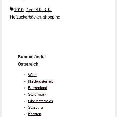
Schlagwörter
1010
,
Demel K. & K.
Hofzuckerbäcker
,
shopping
Bundesländer
Österreich
Wien
Niederösterreich
Burgenland
Steiermark
Oberösterreich
Salzburg
Kärnten