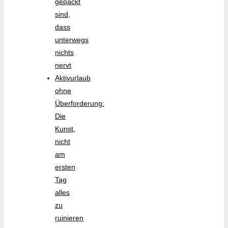
gepackt
sind,
dass
unterwegs
nichts
nervt
Aktivurlaub
ohne
Überforderung:
Die
Kunst,
nicht
am
ersten
Tag
alles
zu
ruinieren