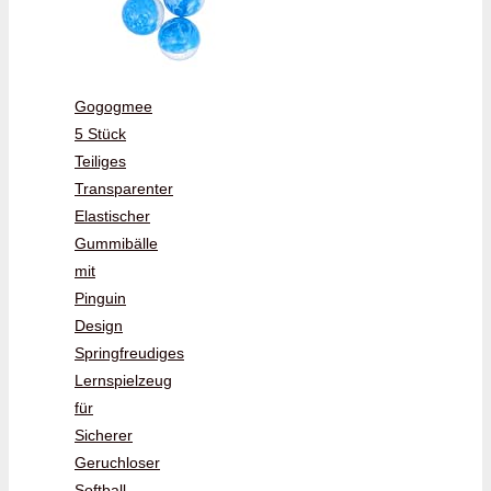
Gogogmee
5 Stück
Teiliges
Transparenter
Elastischer
Gummibälle
mit
Pinguin
Design
Springfreudiges
Lernspielzeug
für
Sicherer
Geruchloser
Softball