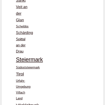
Sankt
Veit an
der
Glan
Scheibbs
Schärding
Spittal
an der
Drau
Steiermark
Südoststeiermark
Tirol
Urfahr-
Umgebung
Villach
Land