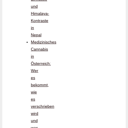
und
Himalaya-
Kontraste
in
Nepal
Medizinisches
Cannabis
in
Österreich:
Wer
es
bekommt,
wie
es
verschrieben
wird
und
was