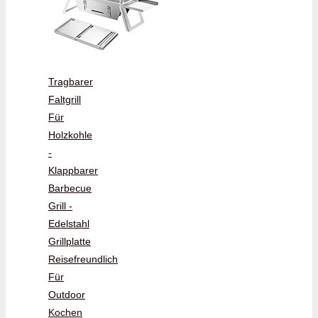
Tragbarer
Faltgrill
Für
Holzkohle
-
Klappbarer
Barbecue
Grill -
Edelstahl
Grillplatte
Reisefreundlich
Für
Outdoor
Kochen