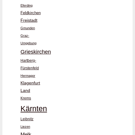
Eferding
Feldkirchen
Freistadt
Gmunden
Graz-
Umgebung
Grieskirchen
Hartberg-
Fürstenfeld
Hermagor
Klagenfurt
Land
Krems
Kärnten
Leibnitz
Liezen
Melk