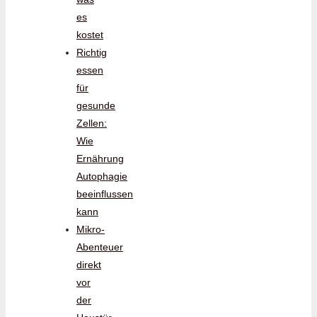
es
kostet
Richtig
essen
für
gesunde
Zellen:
Wie
Ernährung
Autophagie
beeinflussen
kann
Mikro-
Abenteuer
direkt
vor
der