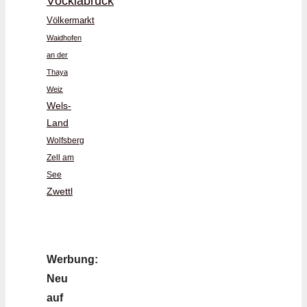
Vöcklabruck
Völkermarkt
Waidhofen
an der
Thaya
Weiz
Wels-
Land
Wolfsberg
Zell am
See
Zwettl
Werbung:
Neu
auf