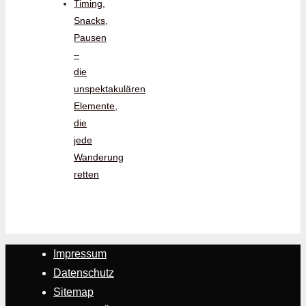
Timing,
Snacks,
Pausen
–
die
unspektakulären
Elemente,
die
jede
Wanderung
retten
Impressum
Datenschutz
Sitemap