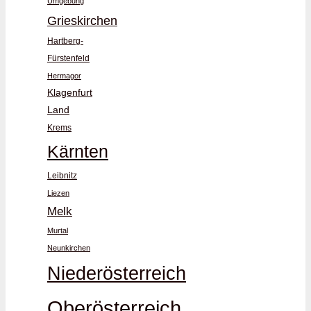
Umgebung
Grieskirchen
Hartberg-
Fürstenfeld
Hermagor
Klagenfurt
Land
Krems
Kärnten
Leibnitz
Liezen
Melk
Murtal
Neunkirchen
Niederösterreich
Oberösterreich