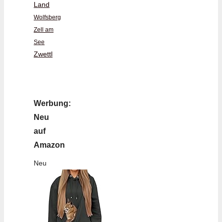
Land
Wolfsberg
Zell am
See
Zwettl
Werbung:
Neu
auf
Amazon
Neu