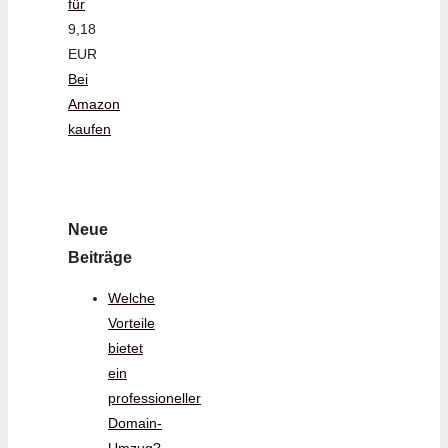
für
9,18
EUR
Bei
Amazon
kaufen
Neue
Beiträge
Welche
Vorteile
bietet
ein
professioneller
Domain-
Umzug?