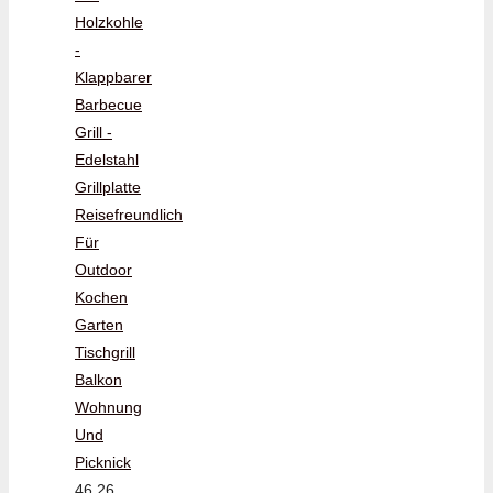
Holzkohle
-
Klappbarer
Barbecue
Grill -
Edelstahl
Grillplatte
Reisefreundlich
Für
Outdoor
Kochen
Garten
Tischgrill
Balkon
Wohnung
Und
Picknick
46,26