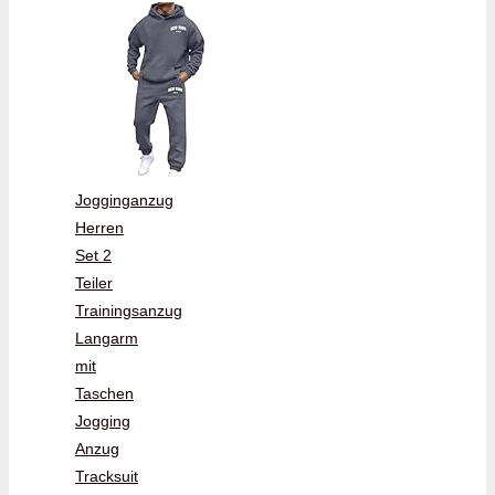
Jogginganzug
Herren
Set 2
Teiler
Trainingsanzug
Langarm
mit
Taschen
Jogging
Anzug
Tracksuit