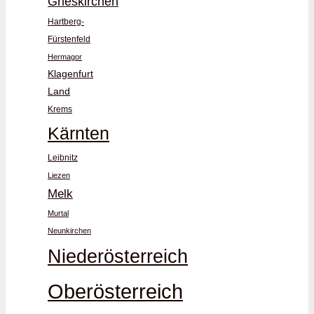
Grieskirchen
Hartberg-
Fürstenfeld
Hermagor
Klagenfurt
Land
Krems
Kärnten
Leibnitz
Liezen
Melk
Murtal
Neunkirchen
Niederösterreich
Oberösterreich