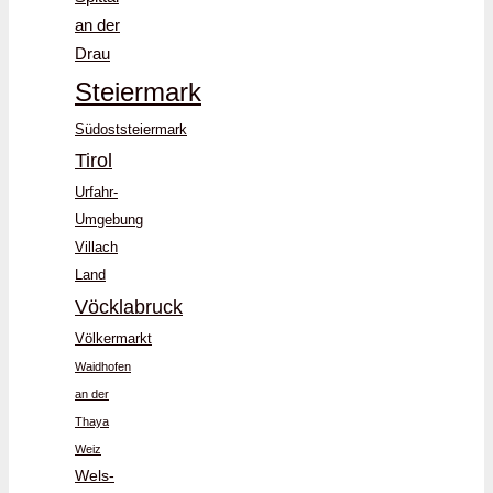
an der
Drau
Steiermark
Südoststeiermark
Tirol
Urfahr-
Umgebung
Villach
Land
Vöcklabruck
Völkermarkt
Waidhofen
an der
Thaya
Weiz
Wels-