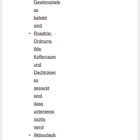
Gewinnspiele
so
beliebt
sind
Roadtrip-
Ordnung:
Wie
Kofferraum
und
Dachträger
so
gepackt
sind,
dass
unterwegs
nichts
nervt
Aktivurlaub