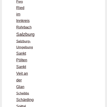
Perg
Ried
im
Innkreis
Rohrbach
Salzburg
Salzburg-
Umgebung
Sankt
Pölten
Sankt
Veit an
der
Glan
Scheibbs
Schärding
Spittal