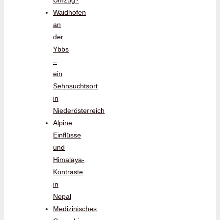
Waidhofen
an
der
Ybbs
–
ein
Sehnsuchtsort
in
Niederösterreich
Alpine
Einflüsse
und
Himalaya-
Kontraste
in
Nepal
Medizinisches