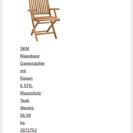
SKM
Klappbare
Gartenstühle
mit
Kissen
6 STK.
Massivholz
Teak,
Weight:
56.09
kg,
3072753