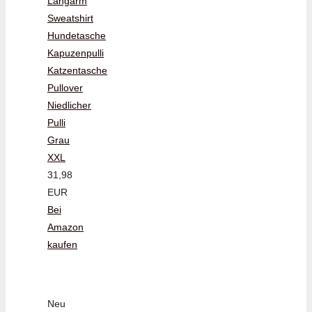
Langarm
Sweatshirt
Hundetasche
Kapuzenpulli
Katzentasche
Pullover
Niedlicher
Pulli
Grau
XXL
31,98
EUR
Bei
Amazon
kaufen
Neu