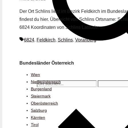
Der Ort Schlins liegt im Bezirk Feldkirch im Bundeslan
findest du hier. Übersicht von Schlins Ortsname: Schl
6824 Koordinaten von Schlins Latitude: …
weiter les
Schlagwörter
6824
,
Feldkirch
,
Schlins
,
Vorarlberg
Bundesländer Österreich
Wien
Niederösterreich
Burgenland
Steiermark
Oberösterreich
Salzburg
Kärnten
Tirol