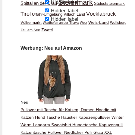
Steiermark
Hidden label
Spittal an der Drau
Südoststeiermark
Hidden label
Vöcklabruck
Tirol
Urfahr-Umgebung
Villach Land
Hidden label
Wels-Land
Völkermarkt
Wolfsberg
Waidhofen an der Thaya
Weiz
Zwettl
Zell am See
Werbung: Neu auf Amazon
Neu
Pullover mit Tasche für Katzen, Damen Hoodie mit
Katzen Hund Tasche Haustier Kapuzenpullover Winter
Warm Langarm Sweatshirt Hundetasche Kapuzenpulli
Katzentasche Pullover Niedlicher Pulli Grau XXL