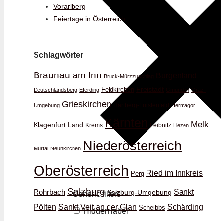
Vorarlberg
Feiertage in Österreich
Schlagwörter
Braunau am Inn
Burgenland
Bruck-Mürzzuschlag
Feldkirchen
Freistadt
Deutschlandsberg
Eferding
Gmunden
Graz-
Grieskirchen
Hartberg-Fürstenfeld
Umgebung
Hermagor
Kärnten
Melk
Klagenfurt Land
Krems
Leibnitz
Liezen
Niederösterreich
Murtal
Neunkirchen
Oberösterreich
Ried im Innkreis
Perg
Salzburg
Rohrbach
Sankt
Salzburg-Umgebung
Generic filters
Schärding
Pölten
Sankt Veit an der Glan
Scheibbs
Hidden label