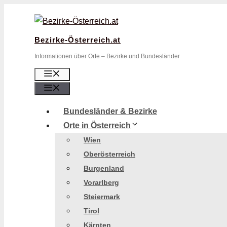
Zum
Inhalt
springen
Bezirke-Österreich.at
Informationen über Orte – Bezirke und Bundesländer
Menü
Menü
Bundesländer & Bezirke
Orte in Österreich
Wien
Oberösterreich
Burgenland
Vorarlberg
Steiermark
Tirol
Kärnten