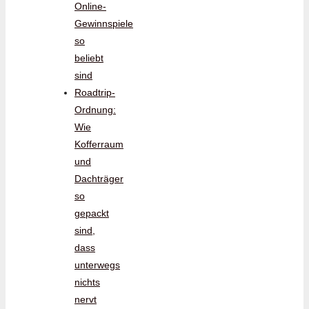
Online-
Gewinnspiele
so
beliebt
sind
Roadtrip-
Ordnung:
Wie
Kofferraum
und
Dachträger
so
gepackt
sind,
dass
unterwegs
nichts
nervt