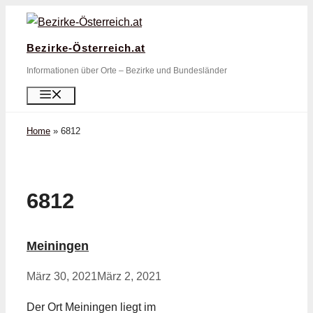
Zum
Inhalt
Bezirke-Österreich.at
springen
Informationen über Orte – Bezirke und Bundesländer
Menü
Home
»
6812
6812
Meiningen
März 30, 2021
März 2, 2021
Der Ort Meiningen liegt im