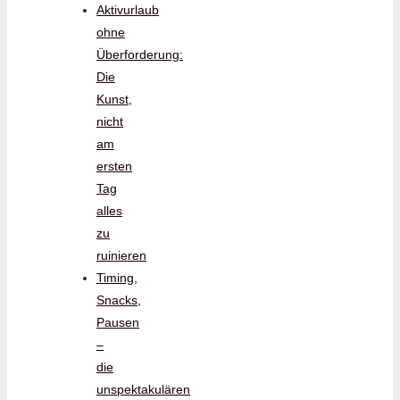
Aktivurlaub
ohne
Überforderung:
Die
Kunst,
nicht
am
ersten
Tag
alles
zu
ruinieren
Timing,
Snacks,
Pausen
–
die
unspektakulären