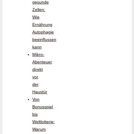
gesunde
Zellen:
Wie
Ernährung
Autophagie
beeinflussen
kann
Mikro-
Abenteuer
direkt
vor
der
Haustür
Von
Bonusspiel
bis
Weltlotterie:
Warum