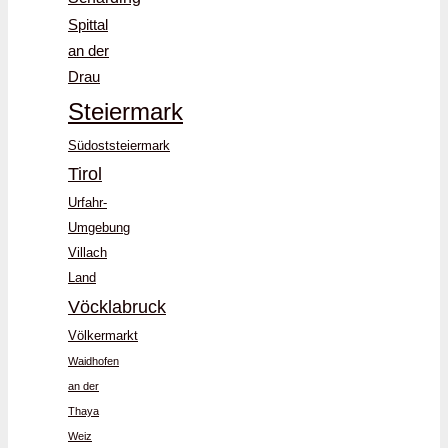
Spittal
an der
Drau
Steiermark
Südoststeiermark
Tirol
Urfahr-
Umgebung
Villach
Land
Vöcklabruck
Völkermarkt
Waidhofen
an der
Thaya
Weiz