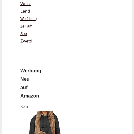
Wels-
Land
Wolfsberg
Zell am
See
Zwettl
Werbung:
Neu
auf
Amazon
Neu