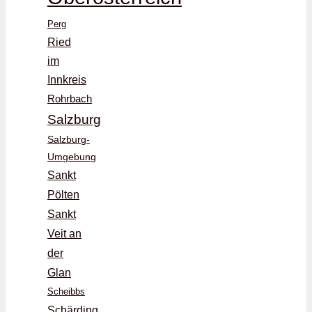
Perg
Ried
im
Innkreis
Rohrbach
Salzburg
Salzburg-
Umgebung
Sankt
Pölten
Sankt
Veit an
der
Glan
Scheibbs
Schärding