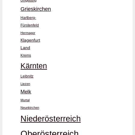
Umgebung
Grieskirchen
Hartberg-
Fürstenfeld
Hermagor
Klagenfurt
Land
Krems
Kärnten
Leibnitz
Liezen
Melk
Murtal
Neunkirchen
Niederösterreich
Oberösterreich