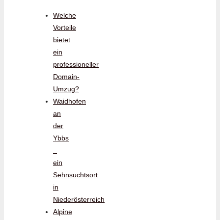
Welche
Vorteile
bietet
ein
professioneller
Domain-
Umzug?
Waidhofen
an
der
Ybbs
–
ein
Sehnsuchtsort
in
Niederösterreich
Alpine