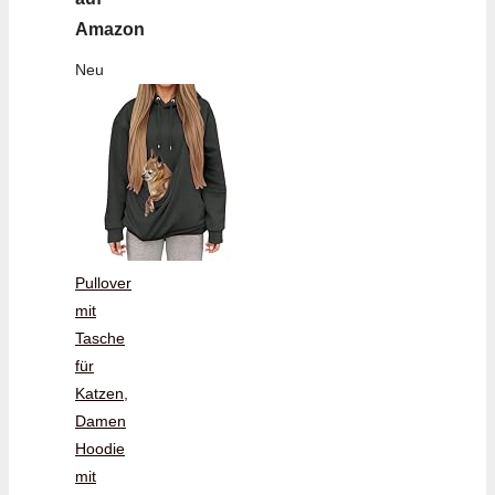
Amazon
Neu
Pullover
mit
Tasche
für
Katzen,
Damen
Hoodie
mit