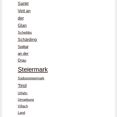
Sankt
Veit an
der
Glan
Scheibbs
Schärding
Spittal
an der
Drau
Steiermark
Südoststeiermark
Tirol
Urfahr-
Umgebung
Villach
Land