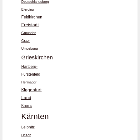
Deutschlandsberg
Eferding
Feldkirchen
Freistadt
Gmunden
Graz-
Umgebung
Grieskirchen
Hartberg-
Fürstenfeld
Hermagor
Klagenfurt
Land
Krems
Kärnten
Leibnitz
Liezen