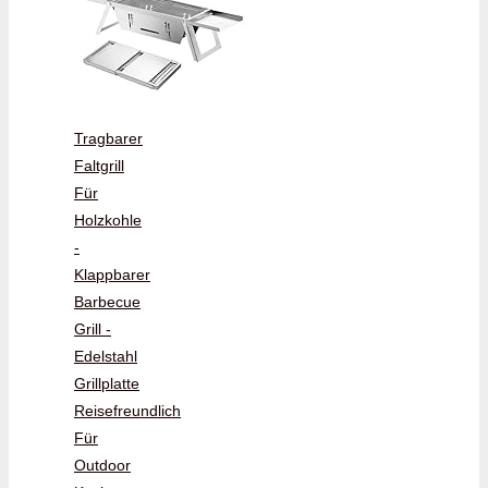
Tragbarer
Faltgrill
Für
Holzkohle
-
Klappbarer
Barbecue
Grill -
Edelstahl
Grillplatte
Reisefreundlich
Für
Outdoor