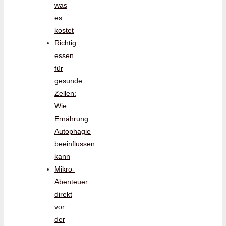
was
es
kostet
Richtig
essen
für
gesunde
Zellen:
Wie
Ernährung
Autophagie
beeinflussen
kann
Mikro-
Abenteuer
direkt
vor
der