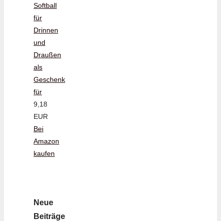
Softball
für
Drinnen
und
Draußen
als
Geschenk
für
9,18
EUR
Bei
Amazon
kaufen
Neue
Beiträge