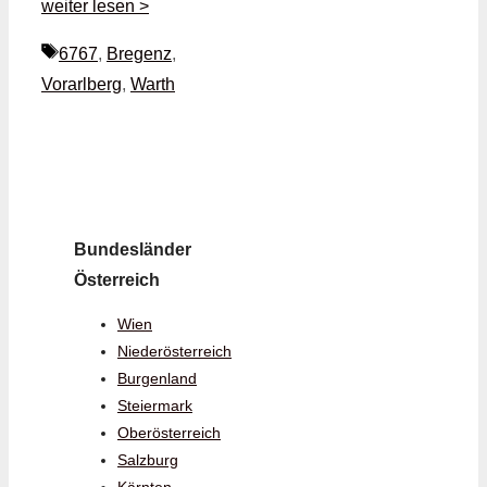
weiter lesen >
Schlagwörter
6767
,
Bregenz
,
Vorarlberg
,
Warth
Bundesländer
Österreich
Wien
Niederösterreich
Burgenland
Steiermark
Oberösterreich
Salzburg
Kärnten