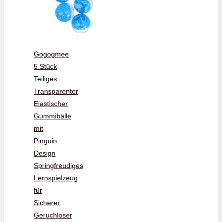
Gogogmee
5 Stück
Teiliges
Transparenter
Elastischer
Gummibälle
mit
Pinguin
Design
Springfreudiges
Lernspielzeug
für
Sicherer
Geruchloser