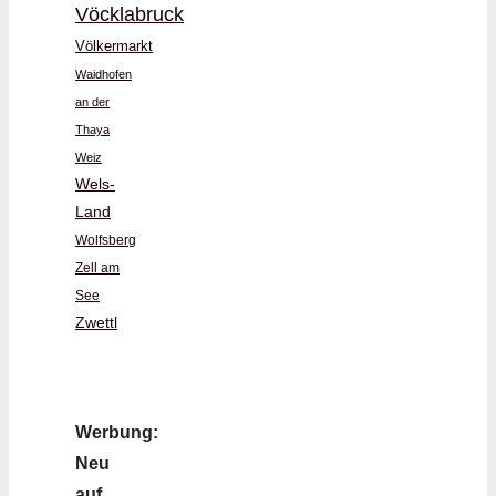
Vöcklabruck
Völkermarkt
Waidhofen
an der
Thaya
Weiz
Wels-
Land
Wolfsberg
Zell am
See
Zwettl
Werbung:
Neu
auf