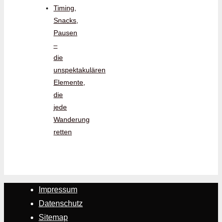
Timing,
Snacks,
Pausen
–
die
unspektakulären
Elemente,
die
jede
Wanderung
retten
Impressum
Datenschutz
Sitemap