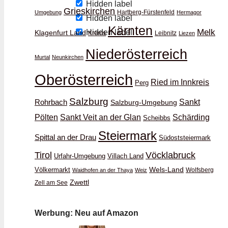
Hidden label
Grieskirchen
Hartberg-Fürstenfeld
Umgebung
Hermagor
Hidden label
Kärnten
Melk
Hidden label
Klagenfurt Land
Krems
Leibnitz
Liezen
Niederösterreich
Murtal
Neunkirchen
Oberösterreich
Ried im Innkreis
Perg
Salzburg
Rohrbach
Sankt
Salzburg-Umgebung
Schärding
Pölten
Sankt Veit an der Glan
Scheibbs
Steiermark
Spittal an der Drau
Südoststeiermark
Vöcklabruck
Tirol
Urfahr-Umgebung
Villach Land
Wels-Land
Völkermarkt
Wolfsberg
Waidhofen an der Thaya
Weiz
Zwettl
Zell am See
Werbung: Neu auf Amazon