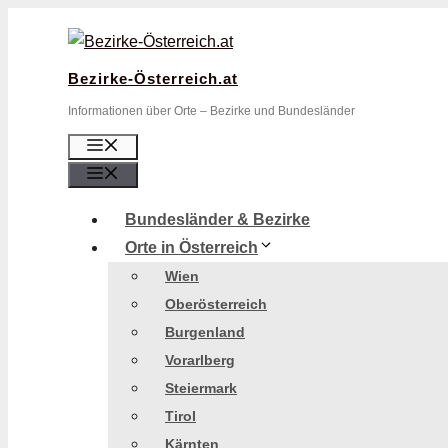
Zum
Inhalt
springen
Bezirke-Österreich.at
Informationen über Orte – Bezirke und Bundesländer
Menü
Menü
Bundesländer & Bezirke
Orte in Österreich
Wien
Oberösterreich
Burgenland
Vorarlberg
Steiermark
Tirol
Kärnten