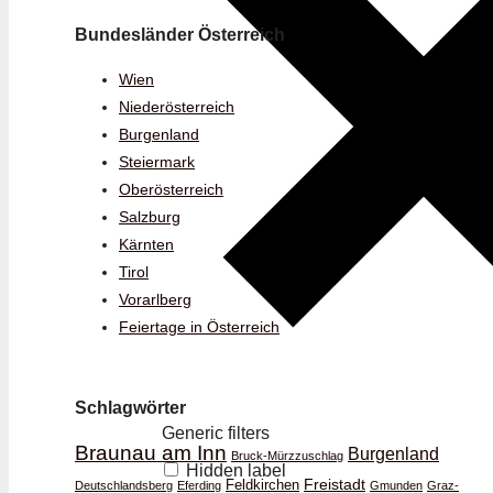
Bundesländer Österreich
Wien
Niederösterreich
Burgenland
Steiermark
Oberösterreich
Salzburg
Kärnten
Tirol
Vorarlberg
Feiertage in Österreich
Schlagwörter
Generic filters
Braunau am Inn
Burgenland
Bruck-Mürzzuschlag
Hidden label
Feldkirchen
Freistadt
Deutschlandsberg
Eferding
Gmunden
Graz-