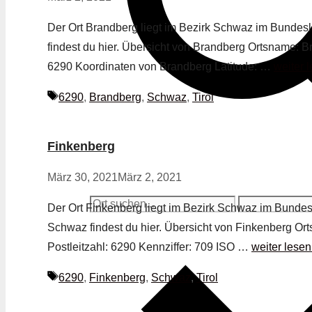
Der Ort Brandberg liegt im Bezirk Schwaz im Bundesla
findest du hier. Übersicht von Brandberg Ortsname: B
6290 Koordinaten von Brandberg Latitude: …
weiter 
Schlagwörter
6290
,
Brandberg
,
Schwaz
,
Tirol
Finkenberg
März 30, 2021
März 2, 2021
Der Ort Finkenberg liegt im Bezirk Schwaz im Bundesl
Schwaz findest du hier. Übersicht von Finkenberg Or
Postleitzahl: 6290 Kennziffer: 709 ISO …
weiter lesen
Schlagwörter
6290
,
Finkenberg
,
Schwaz
,
Tirol