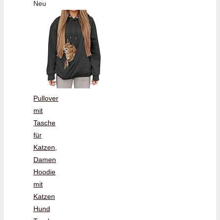
Neu
Pullover
mit
Tasche
für
Katzen,
Damen
Hoodie
mit
Katzen
Hund