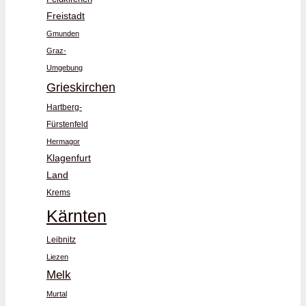
Freistadt
Gmunden
Graz-
Umgebung
Grieskirchen
Hartberg-
Fürstenfeld
Hermagor
Klagenfurt
Land
Krems
Kärnten
Leibnitz
Liezen
Melk
Murtal