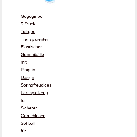
Gogogmee
5 Stück
Teiliges
Transparenter
Elastischer
Gummibälle
mit
Pinguin
Design
Springfreudiges
Lernspielzeug
für
Sicherer
Geruchloser
Softball
für