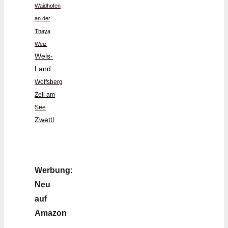
Waidhofen
an der
Thaya
Weiz
Wels-
Land
Wolfsberg
Zell am
See
Zwettl
Werbung:
Neu
auf
Amazon