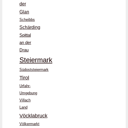
der
Glan
Scheibbs
Schärding
Spittal
an der
Drau
Steiermark
Südoststeiermark
Tirol
Urfahr-
Umgebung
Villach
Land
Vöcklabruck
Völkermarkt