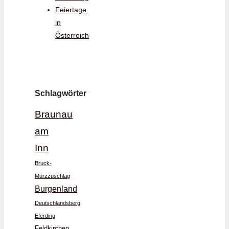
Feiertage
in
Österreich
Schlagwörter
Braunau
am
Inn
Bruck-
Mürzzuschlag
Burgenland
Deutschlandsberg
Eferding
Feldkirchen