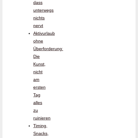
dass
unterwegs
nichts
nervt
Aktivurlaub
ohne
Überforderung:
Die
Kunst,
nicht
am
ersten
Tag
alles
zu
ruinieren
Timing,
Snacks,