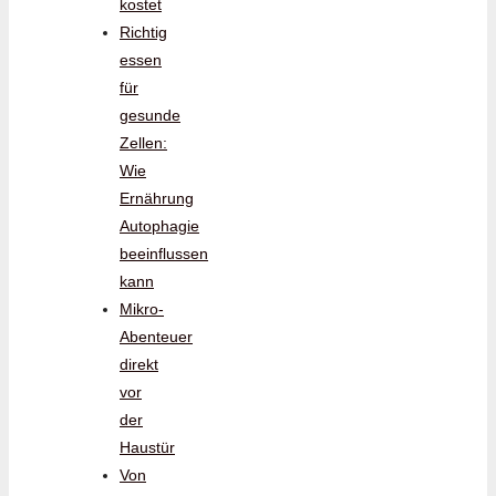
kostet
Richtig
essen
für
gesunde
Zellen:
Wie
Ernährung
Autophagie
beeinflussen
kann
Mikro-
Abenteuer
direkt
vor
der
Haustür
Von