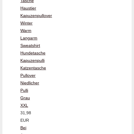
Tasche
Haustier
Kapuzenpullover
Winter
Warm
Langarm
Sweatshirt
Hundetasche
Kapuzenpulli
Katzentasche
Pullover
Niedlicher
Pulli
Grau
XXL
31,98
EUR
Bei