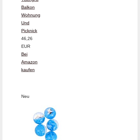
Balkon
Wohnung
Und
Picknick
46,26
EUR
Bei
Amazon
kaufen
Neu