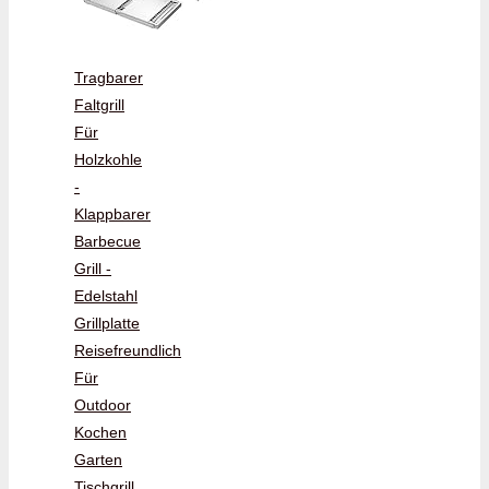
Tragbarer
Faltgrill
Für
Holzkohle
-
Klappbarer
Barbecue
Grill -
Edelstahl
Grillplatte
Reisefreundlich
Für
Outdoor
Kochen
Garten
Tischgrill