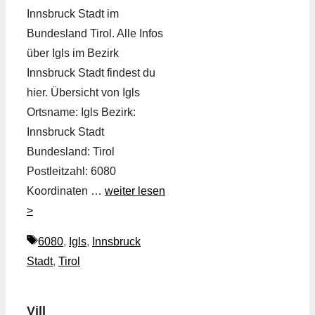
Innsbruck Stadt im
Bundesland Tirol. Alle Infos
über Igls im Bezirk
Innsbruck Stadt findest du
hier. Übersicht von Igls
Ortsname: Igls Bezirk:
Innsbruck Stadt
Bundesland: Tirol
Postleitzahl: 6080
Koordinaten …
weiter lesen
>
Schlagwörter
6080
,
Igls
,
Innsbruck
Stadt
,
Tirol
Vill