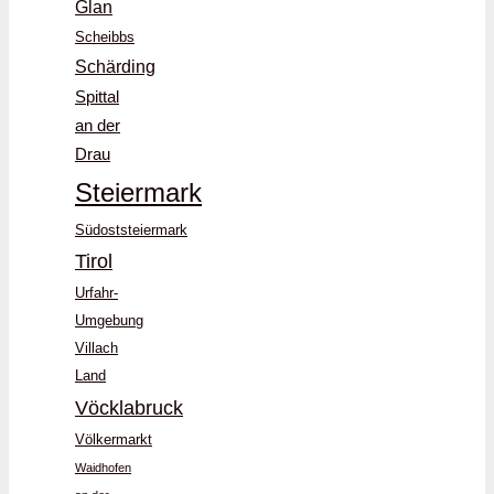
Glan
Scheibbs
Schärding
Spittal
an der
Drau
Steiermark
Südoststeiermark
Tirol
Urfahr-
Umgebung
Villach
Land
Vöcklabruck
Völkermarkt
Waidhofen