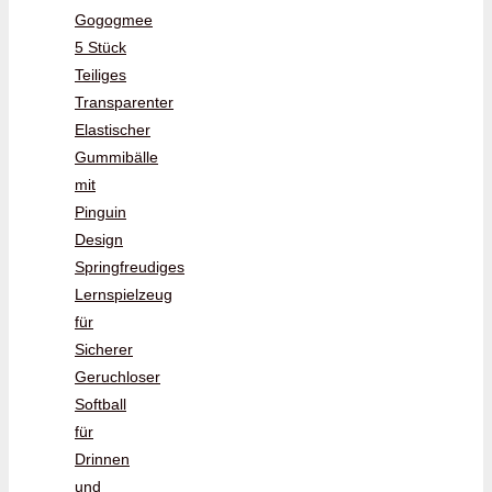
Gogogmee
5 Stück
Teiliges
Transparenter
Elastischer
Gummibälle
mit
Pinguin
Design
Springfreudiges
Lernspielzeug
für
Sicherer
Geruchloser
Softball
für
Drinnen
und