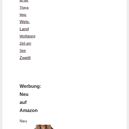
an der
Thaya
Weiz
Wels-
Land
Wolfsberg
Zell am
See
Zwettl
Werbung:
Neu
auf
Amazon
Neu