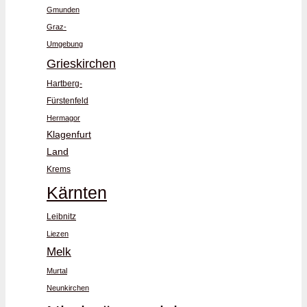
Gmunden
Graz-
Umgebung
Grieskirchen
Hartberg-
Fürstenfeld
Hermagor
Klagenfurt
Land
Krems
Kärnten
Leibnitz
Liezen
Melk
Murtal
Neunkirchen