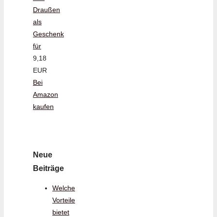
Draußen
als
Geschenk
für
9,18
EUR
Bei
Amazon
kaufen
Neue
Beiträge
Welche
Vorteile
bietet