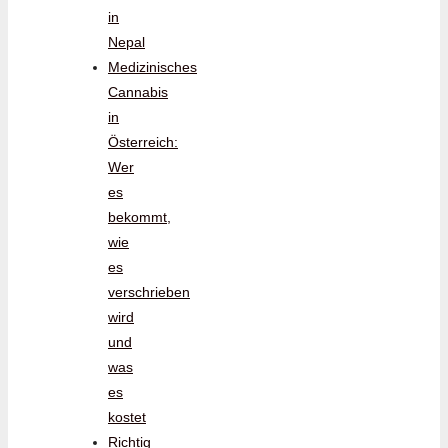
in
Nepal
Medizinisches
Cannabis
in
Österreich:
Wer
es
bekommt,
wie
es
verschrieben
wird
und
was
es
kostet
Richtig