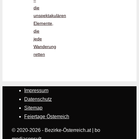
–
die
unspektakulären
Elemente,
die
jede
Wanderung
retten
Impressum
Datenschutz
Sitemap
Feiertage Österreich
© 2020-2026 - Bezirke-Österreich.at | bo
mediaconsult