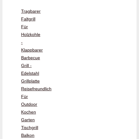
Tragbarer
Faltgrill
Für
Holzkohle
-
Klappbarer
Barbecue
Grill -
Edelstahl
Grillplatte
Reisefreundlich
Für
Outdoor
Kochen
Garten
Tischgrill
Balkon