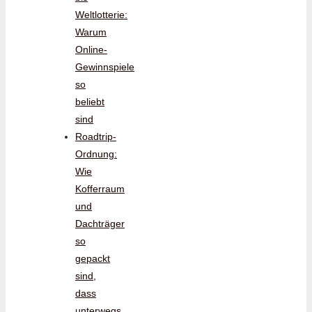
Weltlotterie:
Warum
Online-
Gewinnspiele
so
beliebt
sind
Roadtrip-
Ordnung:
Wie
Kofferraum
und
Dachträger
so
gepackt
sind,
dass
unterwegs