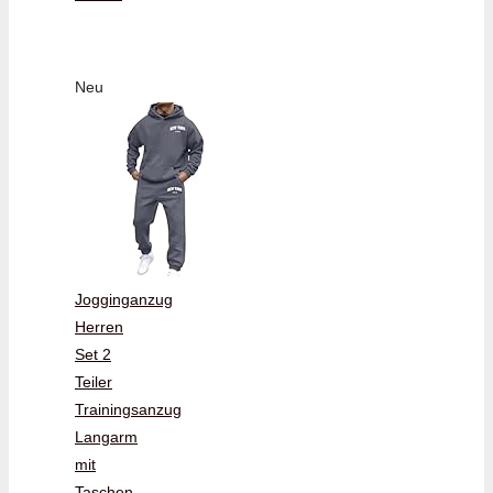
Neu
Jogginganzug
Herren
Set 2
Teiler
Trainingsanzug
Langarm
mit
Taschen