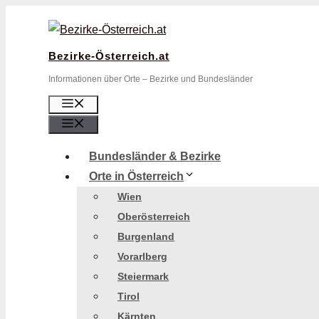
Zum
Inhalt
springen
Bezirke-Österreich.at
Informationen über Orte – Bezirke und Bundesländer
Menü
Menü
Bundesländer & Bezirke
Orte in Österreich
Wien
Oberösterreich
Burgenland
Vorarlberg
Steiermark
Tirol
Kärnten