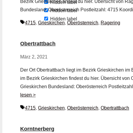
Bezirk Grieskirchen findest du hier. Übersicht von R
Hidden label
Bundesland: Oberösterreich Postleitzahl: 4715 Koord
Hidden label
Hidden label
Schlagwörter
4715
,
Grieskirchen
,
Oberösterreich
,
Ragering
Obertrattbach
März 2, 2021
Der Ort Obertrattbach liegt im Bezirk Grieskirchen im
im Bezirk Grieskirchen findest du hier. Übersicht von
Grieskirchen Bundesland: Oberösterreich Postleitzah
lesen >
Schlagwörter
4715
,
Grieskirchen
,
Oberösterreich
,
Obertrattbach
Korntnerberg