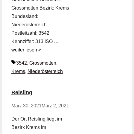
Grossmotten Bezirk: Krems
Bundesland:
Niederösterreich
Postleitzahl: 3542
Kennziffer: 313 ISO …
weiter lesen >
Schlagwörter
3542
,
Grossmotten
,
Krems
,
Niederösterreich
Reisling
März 30, 2021
März 2, 2021
Der Ort Reisling liegt im
Bezirk Krems im