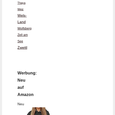
Thaya
Weiz
Wels-
Land
Wolfsberg
Zell am
See
Zwettl
Werbung:
Neu
auf
Amazon
Neu