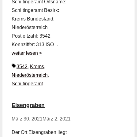
Schiltingeramt Ortsname:
Schiltingeramt Bezirk:
Krems Bundesland:
Niederösterreich
Postleitzahl: 3542
Kennziffer: 313 ISO …
weiter lesen >
Schlagwörter
3542
,
Krems
,
Niederösterreich
,
Schiltingeramt
Eisengraben
März 30, 2021
März 2, 2021
Der Ort Eisengraben liegt