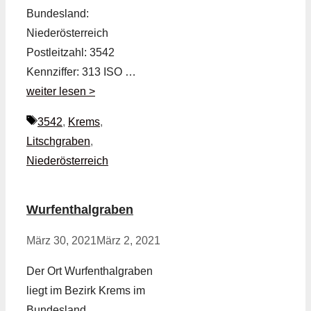
Bundesland:
Niederösterreich
Postleitzahl: 3542
Kennziffer: 313 ISO …
weiter lesen >
Schlagwörter
3542
,
Krems
,
Litschgraben
,
Niederösterreich
Wurfenthalgraben
März 30, 2021
März 2, 2021
Der Ort Wurfenthalgraben
liegt im Bezirk Krems im
Bundesland