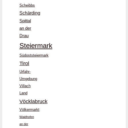
Scheibbs
Schärding
Spittal
an der
Drau
Steiermark
Südoststeiermark
Tirol
Urfahr-
Umgebung
Villach
Land
Vöcklabruck
Völkermarkt
Waidhofen
an der