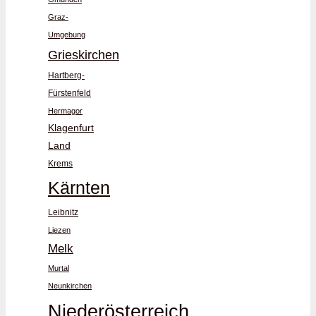
Graz-
Umgebung
Grieskirchen
Hartberg-
Fürstenfeld
Hermagor
Klagenfurt
Land
Krems
Kärnten
Leibnitz
Liezen
Melk
Murtal
Neunkirchen
Niederösterreich