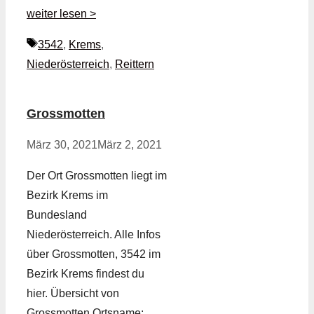
weiter lesen >
Schlagwörter
3542
,
Krems
,
Niederösterreich
,
Reittern
Grossmotten
März 30, 2021
März 2, 2021
Der Ort Grossmotten liegt im
Bezirk Krems im
Bundesland
Niederösterreich. Alle Infos
über Grossmotten, 3542 im
Bezirk Krems findest du
hier. Übersicht von
Grossmotten Ortsname: