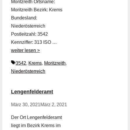
Moritzreith Ortsname:
Moritzreith Bezirk: Krems
Bundesland:
Niederösterreich
Postleitzahl: 3542
Kennziffer: 313 ISO …
weiter lesen >
Schlagwörter
3542
,
Krems
,
Moritzreith
,
Niederösterreich
Lengenfelderamt
März 30, 2021
März 2, 2021
Der Ort Lengenfelderamt
liegt im Bezirk Krems im