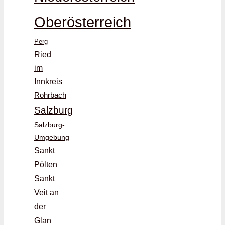
Oberösterreich
Perg
Ried
im
Innkreis
Rohrbach
Salzburg
Salzburg-
Umgebung
Sankt
Pölten
Sankt
Veit an
der
Glan