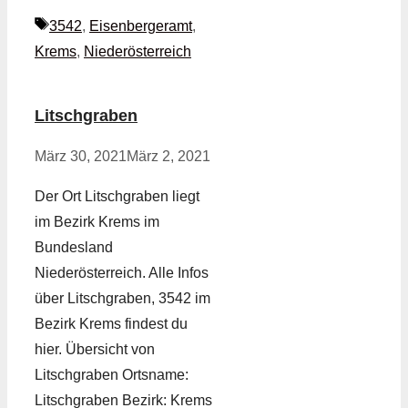
Schlagwörter
3542
,
Eisenbergeramt
,
Krems
,
Niederösterreich
Litschgraben
März 30, 2021
März 2, 2021
Der Ort Litschgraben liegt
im Bezirk Krems im
Bundesland
Niederösterreich. Alle Infos
über Litschgraben, 3542 im
Bezirk Krems findest du
hier. Übersicht von
Litschgraben Ortsname:
Litschgraben Bezirk: Krems