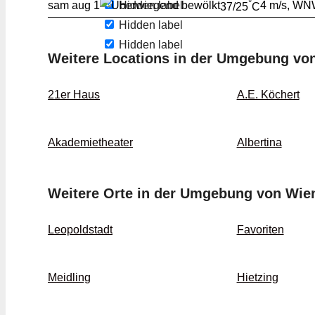
°
Hidden label
sam
aug 1
4 m/s, W
37/25
C
Hidden label
Hidden label
Weitere Locations in der Umgebung vo
21er Haus
A.E. Köchert
Akademietheater
Albertina
Weitere Orte in der Umgebung von Wie
Leopoldstadt
Favoriten
Meidling
Hietzing