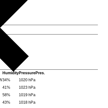
Humidity
Pressure
Pres.
SW
34%
1020 hPa
41%
1023 hPa
58%
1019 hPa
43%
1018 hPa