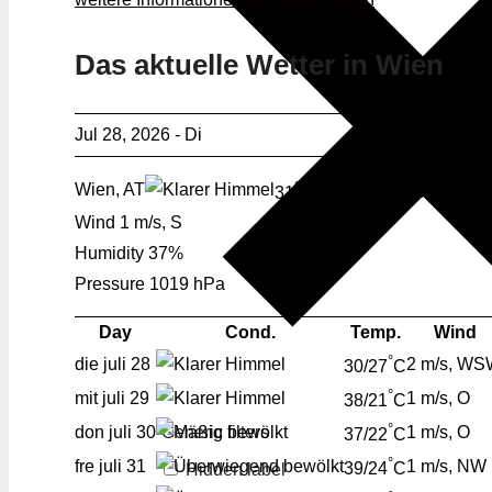
Das aktuelle Wetter in Wien
Jul 28, 2026 - Di
°
Wien, AT
31
C
Klarer Himmel
Wind
1 m/s, S
Humidity
37%
Pressure
1019 hPa
Day
Cond.
Temp.
Wind
°
die
juli 28
2 m/s, W
30/27
C
°
mit
juli 29
1 m/s, O
38/21
C
°
Generic filters
don
juli 30
1 m/s, O
37/22
C
°
fre
juli 31
1 m/s, NW
Hidden label
39/24
C