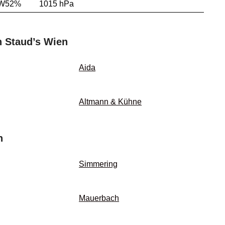
NW
52%
1015 hPa
n Staud’s Wien
Aida
Altmann & Kühne
n
Simmering
Mauerbach