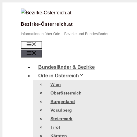
Zum
Inhalt
springen
Bezirke-Österreich.at
Informationen über Orte – Bezirke und Bundesländer
Menü
Menü
Bundesländer & Bezirke
Orte in Österreich
Wien
Oberösterreich
Burgenland
Vorarlberg
Steiermark
Tirol
Kärnten