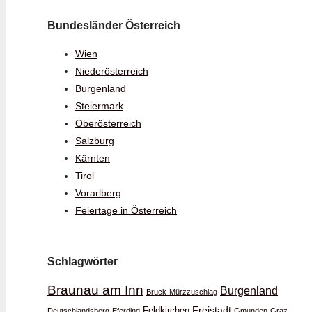
Bundesländer Österreich
Wien
Niederösterreich
Burgenland
Steiermark
Oberösterreich
Salzburg
Kärnten
Tirol
Vorarlberg
Feiertage in Österreich
Schlagwörter
Braunau am Inn
Burgenland
Bruck-Mürzzuschlag
Feldkirchen
Freistadt
Deutschlandsberg
Eferding
Gmunden
Graz-