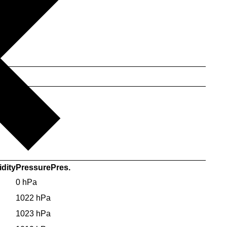
dity
Pressure
Pres.
0 hPa
1022 hPa
1023 hPa