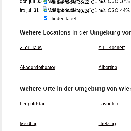
°
don
juli 30
1 m/s, OSO
37%
Hidden label
38/22
C
°
Hidden label
fre
juli 31
1 m/s, OSO
44%
40/24
C
Hidden label
Weitere Locations in der Umgebung vo
21er Haus
A.E. Köchert
Akademietheater
Albertina
Weitere Orte in der Umgebung von Wie
Leopoldstadt
Favoriten
Meidling
Hietzing