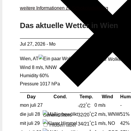
weitere Informationen zu Schokoladekönig
Das aktuelle Wetter in Wien
Jul 27, 2026 - Mo
°
Wien, AT
22
C
Ein paar Wolken
Wind
8 m/s, NNW
Humidity
60%
Pressure
1017 hPa
Day
Cond.
Temp.
Wind
Humi
°
mon
juli 27
0 m/s
-
-/22
C
°
die
juli 28
2 m/s, WNW
51%
32/20
C
Generic filters
°
mit
juli 29
1 m/s, NO
42%
34/21
C
Hidden label