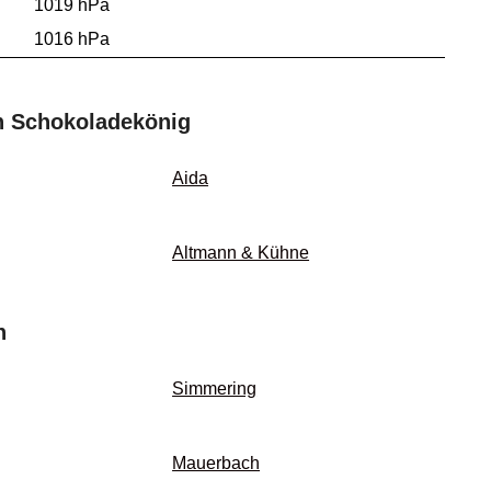
1019 hPa
1016 hPa
n Schokoladekönig
Aida
Altmann & Kühne
n
Simmering
Mauerbach