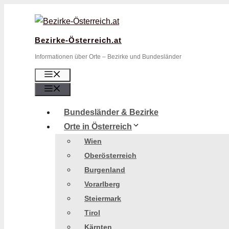
Zum
Inhalt
springen
Bezirke-Österreich.at
Informationen über Orte – Bezirke und Bundesländer
Menü
Menü
Bundesländer & Bezirke
Orte in Österreich
Wien
Oberösterreich
Burgenland
Vorarlberg
Steiermark
Tirol
Kärnten