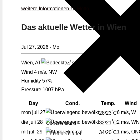
weitere Informationen zu Motto
Das aktuelle Wetter in Wien
Jul 27, 2026 - Mo
°
Wien, AT
24
C
Bedeckt
Wind
4 m/s, NW
Humidity
57%
Pressure
1007 hPa
Day
Cond.
Temp.
Wind
°
mon
juli 27
6 m/s, W
28/23
C
°
die
juli 28
2 m/s, W
32/21
C
Generic filters
°
mit
juli 29
1 m/s, ON
34/20
C
Hidden label