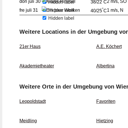
°
don
juli 30
2 m/s, SO
Hidden label
38/22
C
°
Hidden label
fre
juli 31
1 m/s, N
40/25
C
Hidden label
Weitere Locations in der Umgebung vo
21er Haus
A.E. Köchert
Akademietheater
Albertina
Weitere Orte in der Umgebung von Wie
Leopoldstadt
Favoriten
Meidling
Hietzing