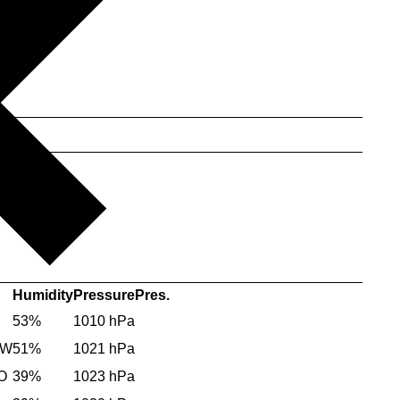
Humidity
Pressure
Pres.
53%
1010 hPa
NW
51%
1021 hPa
O
39%
1023 hPa