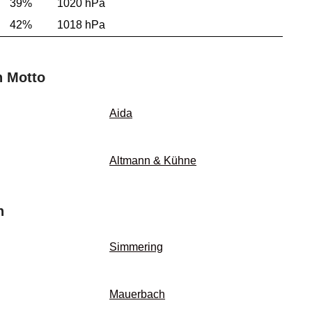
39%
1020 hPa
42%
1018 hPa
n Motto
Aida
Altmann & Kühne
n
Simmering
Mauerbach