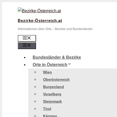
Zum
Inhalt
springen
Bezirke-Österreich.at
Informationen über Orte – Bezirke und Bundesländer
Menü
Menü
Bundesländer & Bezirke
Orte in Österreich
Wien
Oberösterreich
Burgenland
Vorarlberg
Steiermark
Tirol
Kärnten