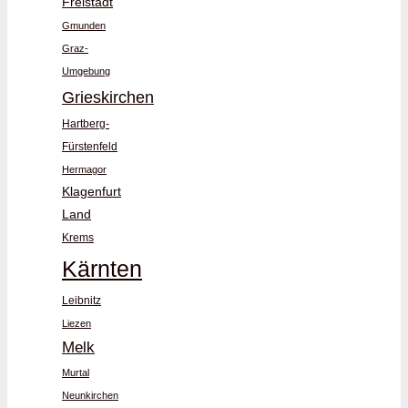
Freistadt
Gmunden
Graz-
Umgebung
Grieskirchen
Hartberg-
Fürstenfeld
Hermagor
Klagenfurt
Land
Krems
Kärnten
Leibnitz
Liezen
Melk
Murtal
Neunkirchen