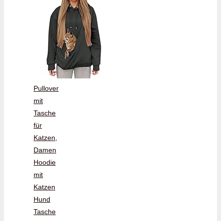
Pullover
mit
Tasche
für
Katzen,
Damen
Hoodie
mit
Katzen
Hund
Tasche