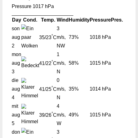
Pressure
1017 hPa
Day
Cond.
Temp.
Wind
Humidity
Pressure
Pres.
son
3
°
aug
m/s,
73%
1018 hPa
35/23
C
2
NW
mon
1
°
aug
m/s,
58%
1015 hPa
41/22
C
3
N
die
0
°
aug
m/s,
35%
1014 hPa
41/25
C
4
N
mit
4
°
aug
m/s,
49%
1015 hPa
39/26
C
5
W
don
3