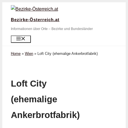
Zum
Inhalt
Bezirke-Österreich.at
springen
Informationen über Orte – Bezirke und Bundesländer
Menü
Home
»
Wien
»
Loft City (ehemalige Ankerbrotfabrik)
Loft City
(ehemalige
Ankerbrotfabrik)