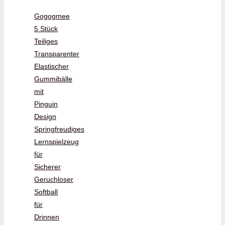
Gogogmee
5 Stück
Teiliges
Transparenter
Elastischer
Gummibälle
mit
Pinguin
Design
Springfreudiges
Lernspielzeug
für
Sicherer
Geruchloser
Softball
für
Drinnen