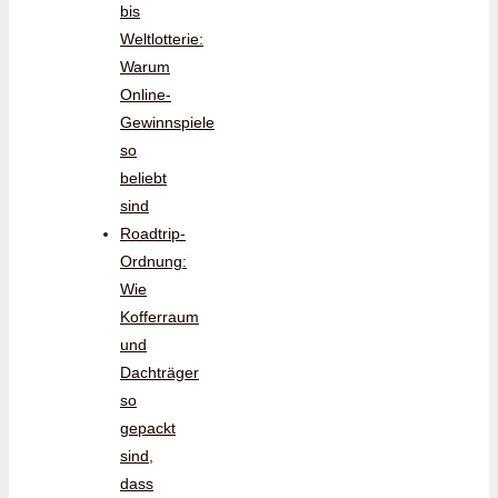
bis
Weltlotterie:
Warum
Online-
Gewinnspiele
so
beliebt
sind
Roadtrip-
Ordnung:
Wie
Kofferraum
und
Dachträger
so
gepackt
sind,
dass