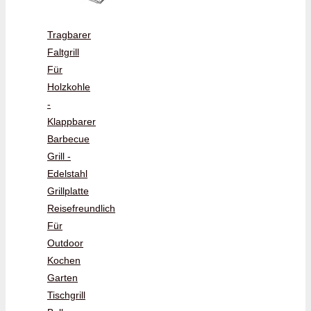
Tragbarer
Faltgrill
Für
Holzkohle
-
Klappbarer
Barbecue
Grill -
Edelstahl
Grillplatte
Reisefreundlich
Für
Outdoor
Kochen
Garten
Tischgrill