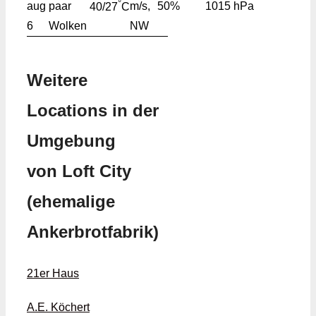
°
aug
m/s,
50%
1015 hPa
40/27
C
6
NW
Weitere
Locations in der
Umgebung
von Loft City
(ehemalige
Ankerbrotfabrik)
21er Haus
A.E. Köchert