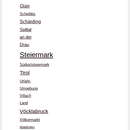
Glan
Scheibbs
Schärding
Spittal
an der
Drau
Steiermark
Südoststeiermark
Tirol
Urfahr-
Umgebung
Villach
Land
Vöcklabruck
Völkermarkt
Waidhofen