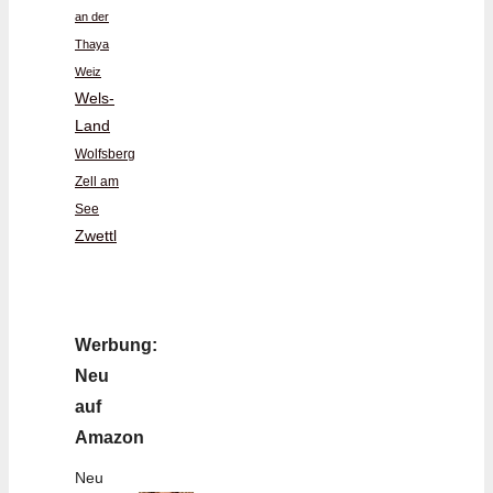
an der
Thaya
Weiz
Wels-
Land
Wolfsberg
Zell am
See
Zwettl
Werbung:
Neu
auf
Amazon
Neu