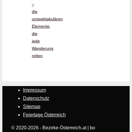
–
die
unspektakulären
Elemente,
die
jede
Wanderung
retten
Impressum
Datenschutz
Sitemap
Feiertage Österreich
© 2020-2026 - Bezirke-Österreich.at | bo