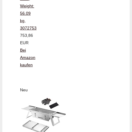
Weight:
56.09
kg,
3072753
753,86
EUR
Bei
Amazon
kaufen
Neu