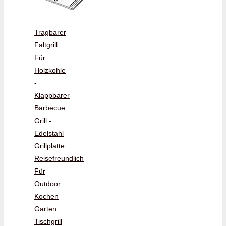
Tragbarer
Faltgrill
Für
Holzkohle
-
Klappbarer
Barbecue
Grill -
Edelstahl
Grillplatte
Reisefreundlich
Für
Outdoor
Kochen
Garten
Tischgrill