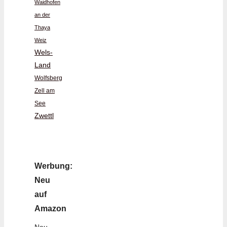
Waidhofen
an der
Thaya
Weiz
Wels-
Land
Wolfsberg
Zell am
See
Zwettl
Werbung:
Neu
auf
Amazon