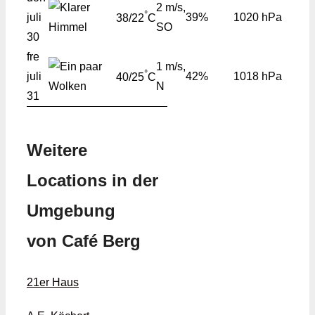
2 m/s,
°
juli
39%
1020 hPa
38/22
C
SO
30
fre
1 m/s,
°
juli
42%
1018 hPa
40/25
C
N
31
Weitere
Locations in der
Umgebung
von Café Berg
21er Haus