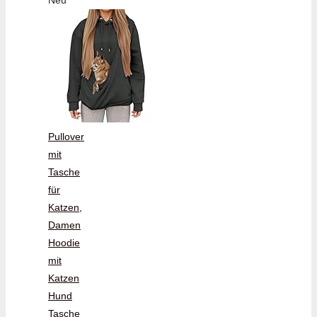
Neu
Pullover
mit
Tasche
für
Katzen,
Damen
Hoodie
mit
Katzen
Hund
Tasche