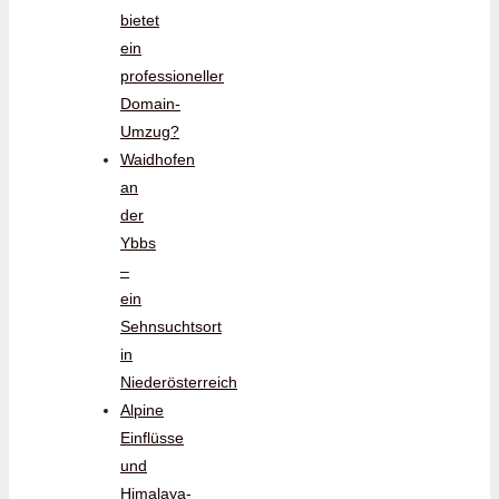
bietet
ein
professioneller
Domain-
Umzug?
Waidhofen
an
der
Ybbs
–
ein
Sehnsuchtsort
in
Niederösterreich
Alpine
Einflüsse
und
Himalaya-