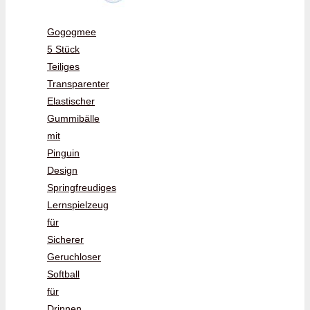
Gogogmee
5 Stück
Teiliges
Transparenter
Elastischer
Gummibälle
mit
Pinguin
Design
Springfreudiges
Lernspielzeug
für
Sicherer
Geruchloser
Softball
für
Drinnen