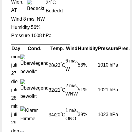
°
Wien,
24
C
AT
Bedeckt
Wind
8 m/s, NW
Humidity
56%
Pressure
1008 hPa
Day
Cond.
Temp.
Wind
Humidity
Pressure
Pres.
mon
6 m/s,
°
juli
53%
1010 hPa
28/23
C
W
27
die
2 m/s,
°
juli
51%
1021 hPa
32/21
C
WNW
28
mit
1 m/s,
°
juli
39%
1023 hPa
34/20
C
ONO
29
don