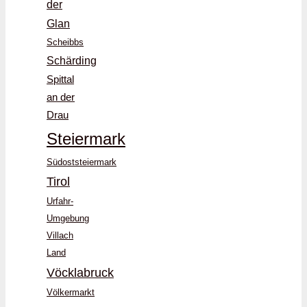
der
Glan
Scheibbs
Schärding
Spittal
an der
Drau
Steiermark
Südoststeiermark
Tirol
Urfahr-
Umgebung
Villach
Land
Vöcklabruck
Völkermarkt