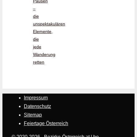
Pausen
–
die
unspektakulären
Elemente,
die
jede
Wanderung
retten
Impressum
Datenschutz
Sitemap
Feiertage Österreich
© 2020-2026 - Bezirke-Österreich.at | bo