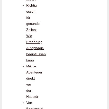
Richtig
essen
für
gesunde
Zellen:
Wie
Ernährung
Autophagie
beeinflussen
kann
Mikro-
Abenteuer
direkt
vor
der
Haustür
Von
Bonusspiel