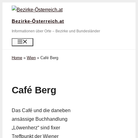
Zum
Inhalt
Bezirke-Österreich.at
springen
Informationen über Orte – Bezirke und Bundesländer
Menü
Home
»
Wien
»
Café Berg
Café Berg
Das Café und die daneben
ansässige Buchhandlung
„Löwenherz“ sind fixer
Treffpunkt der Wiener