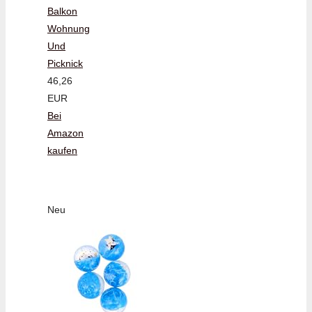
Balkon
Wohnung
Und
Picknick
46,26
EUR
Bei
Amazon
kaufen
Neu