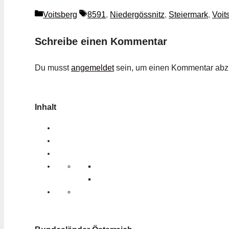
Kategorien
Schlagwörter
Voitsberg
8591
,
Niedergössnitz
,
Steiermark
,
Voit
Schreibe einen Kommentar
Du musst
angemeldet
sein, um einen Kommentar ab
Inhalt