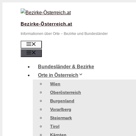
Zum
Inhalt
springen
Bezirke-Österreich.at
Informationen über Orte – Bezirke und Bundesländer
Menü
Menü
Bundesländer & Bezirke
Orte in Österreich
Wien
Oberösterreich
Burgenland
Vorarlberg
Steiermark
Tirol
Kärnten