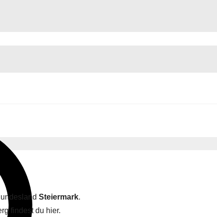
 Bundesland
Steiermark
.
rg findest du hier.