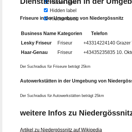
Dienstleistungen in der Umge
Hidden label
Hidden label
Friseure in der Umgebung von Niedergössnitz
Hidden label
Business Name
Kategorien
Telefon
Lesky Friseur
Friseur
+43314224140
Grazer 
Haar-Genau
Friseur
+43435235835
10. Okt
Der Suchradius für Friseure beträgt 25km
Autowerkstätten in der Umgebung von Niedergöss
Der Suchradius für Autowerkstätten beträgt 25km
weitere Infos zu Niedergössnit
Artikel zu Niedergössnitz auf Wikipedia