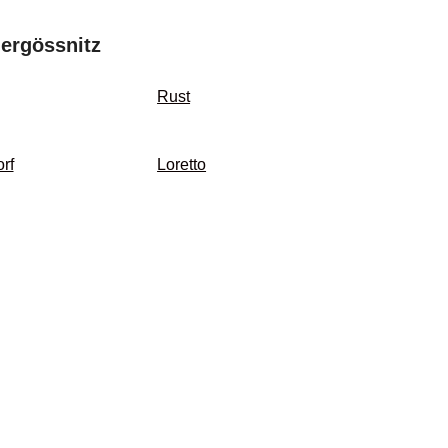
ergössnitz
Rust
rf
Loretto