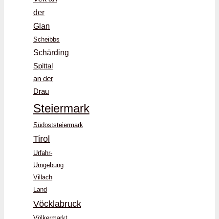
der
Glan
Scheibbs
Schärding
Spittal
an der
Drau
Steiermark
Südoststeiermark
Tirol
Urfahr-
Umgebung
Villach
Land
Vöcklabruck
Völkermarkt