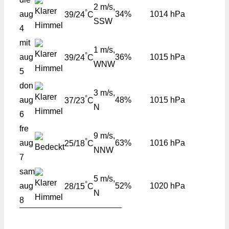
2 m/s,
°
aug
34%
1014 hPa
39/24
C
SSW
4
mit
1 m/s,
°
aug
36%
1015 hPa
39/24
C
WNW
5
don
3 m/s,
°
aug
48%
1015 hPa
37/23
C
N
6
fre
9 m/s,
°
aug
63%
1016 hPa
25/18
C
NNW
7
sam
5 m/s,
°
aug
52%
1020 hPa
28/15
C
N
8