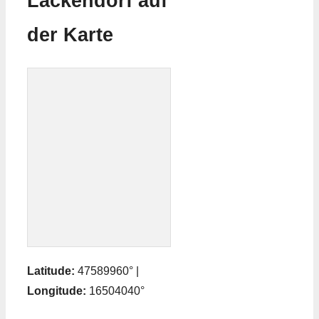
Lackendorf auf
der Karte
Latitude:
47589960° |
Longitude:
16504040°