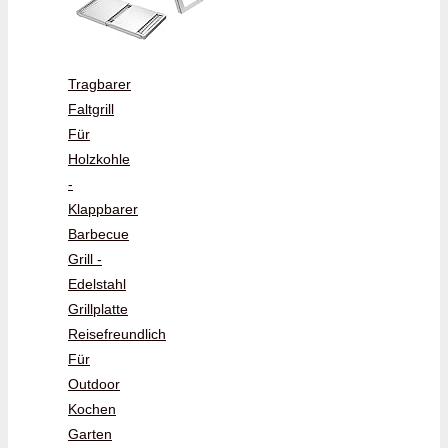
Tragbarer
Faltgrill
Für
Holzkohle
-
Klappbarer
Barbecue
Grill -
Edelstahl
Grillplatte
Reisefreundlich
Für
Outdoor
Kochen
Garten