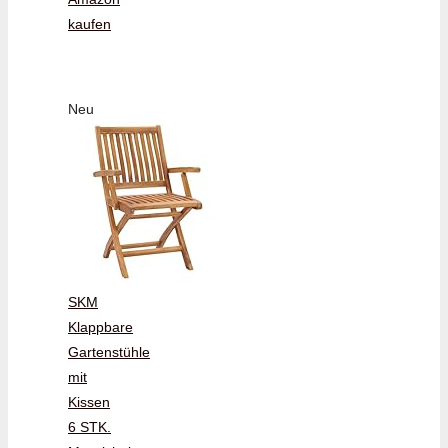
kaufen
Neu
SKM
Klappbare
Gartenstühle
mit
Kissen
6 STK.