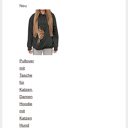
Neu
Pullover
mit
Tasche
für
Katzen,
Damen
Hoodie
mit
Katzen
Hund