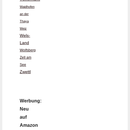
Waidhofen
an der
Thaya
Weiz
Wels-
Land
Wolfsberg
Zell am
See
Zwettl
Werbung:
Neu
auf
Amazon