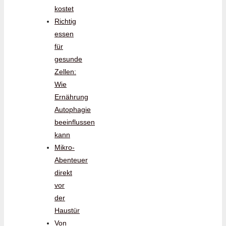
kostet
Richtig
essen
für
gesunde
Zellen:
Wie
Ernährung
Autophagie
beeinflussen
kann
Mikro-
Abenteuer
direkt
vor
der
Haustür
Von