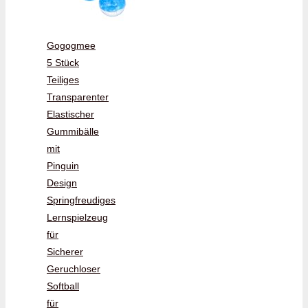
Gogogmee
5 Stück
Teiliges
Transparenter
Elastischer
Gummibälle
mit
Pinguin
Design
Springfreudiges
Lernspielzeug
für
Sicherer
Geruchloser
Softball
für