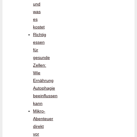
und
was
es
kostet
Richtig
essen
für
gesunde
Zellen:
Wie
Ernährung
Autophagie
beeinflussen
kann
Mikro-
Abenteuer
direkt
vor