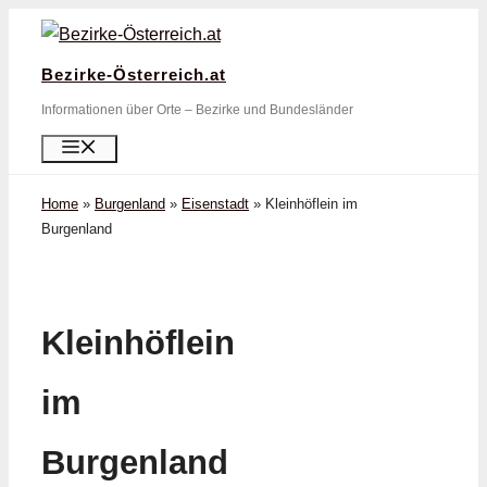
Zum
Inhalt
Bezirke-Österreich.at
springen
Informationen über Orte – Bezirke und Bundesländer
Menü
Home
»
Burgenland
»
Eisenstadt
»
Kleinhöflein im
Burgenland
Kleinhöflein
im
Burgenland