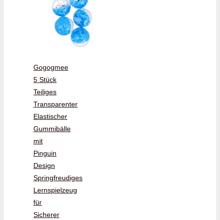
Gogogmee
5 Stück
Teiliges
Transparenter
Elastischer
Gummibälle
mit
Pinguin
Design
Springfreudiges
Lernspielzeug
für
Sicherer