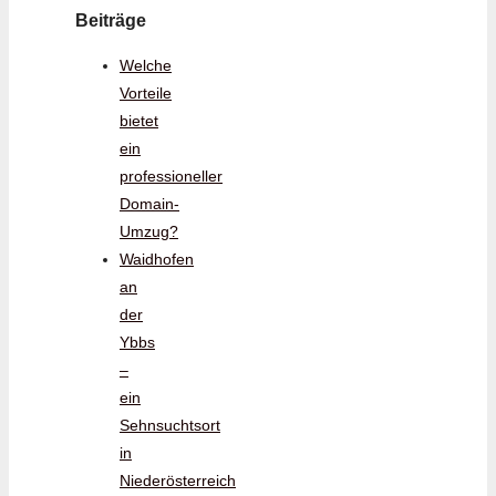
Beiträge
Welche
Vorteile
bietet
ein
professioneller
Domain-
Umzug?
Waidhofen
an
der
Ybbs
–
ein
Sehnsuchtsort
in
Niederösterreich