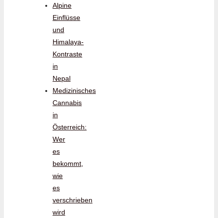
Alpine
Einflüsse
und
Himalaya-
Kontraste
in
Nepal
Medizinisches
Cannabis
in
Österreich:
Wer
es
bekommt,
wie
es
verschrieben
wird