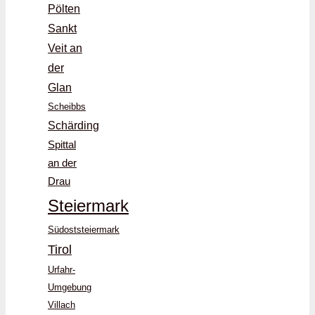
Pölten
Sankt
Veit an
der
Glan
Scheibbs
Schärding
Spittal
an der
Drau
Steiermark
Südoststeiermark
Tirol
Urfahr-
Umgebung
Villach