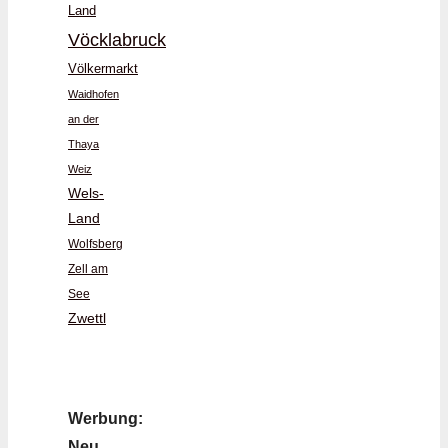
Land
Vöcklabruck
Völkermarkt
Waidhofen
an der
Thaya
Weiz
Wels-
Land
Wolfsberg
Zell am
See
Zwettl
Werbung:
Neu