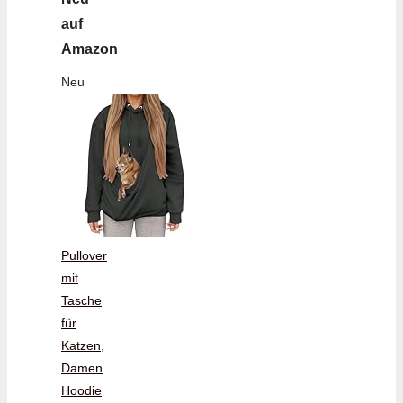
auf
Amazon
Neu
Pullover
mit
Tasche
für
Katzen,
Damen
Hoodie