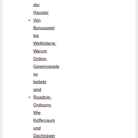
der
Haustür
Von
Bonusspiel
bis
Weltlotterie:
Warum
Online-
Gewinnspiele
so
beliebt
sind
Roadtrip-
Ordnung:
Wie
Kofferraum
und
Dachträger