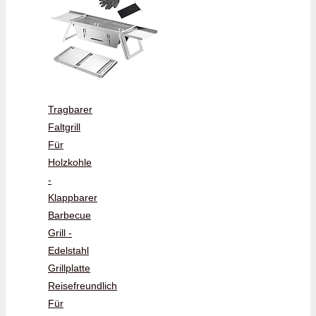
Tragbarer
Faltgrill
Für
Holzkohle
-
Klappbarer
Barbecue
Grill -
Edelstahl
Grillplatte
Reisefreundlich
Für