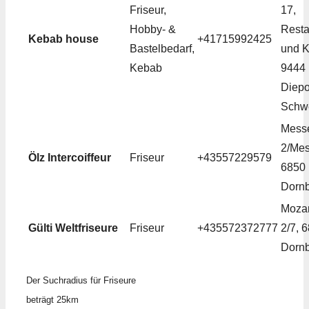
Friseur,
17,
Hobby- &
Resta
Kebab house
+41715992425
Bastelbedarf,
und K
Kebab
9444
Diepo
Schw
Mess
2/Mes
Ölz Intercoiffeur
Friseur
+43557229579
6850
Dornb
Mozar
Gülti Weltfriseure
Friseur
+435572372777
2/7, 
Dornb
Der Suchradius für Friseure
beträgt 25km