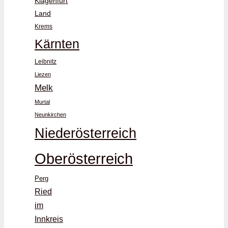
Klagenfurt
Land
Krems
Kärnten
Leibnitz
Liezen
Melk
Murtal
Neunkirchen
Niederösterreich
Oberösterreich
Perg
Ried
im
Innkreis