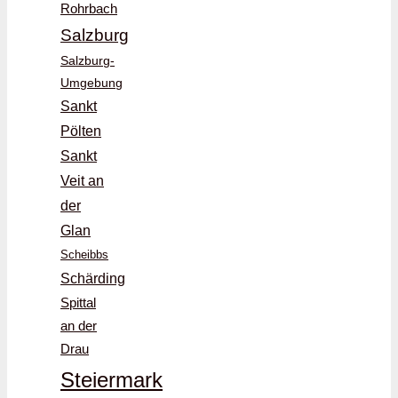
Rohrbach
Salzburg
Salzburg-
Umgebung
Sankt
Pölten
Sankt
Veit an
der
Glan
Scheibbs
Schärding
Spittal
an der
Drau
Steiermark