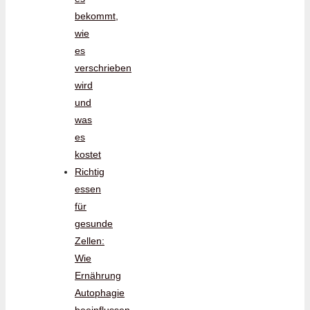
bekommt,
wie
es
verschrieben
wird
und
was
es
kostet
Richtig
essen
für
gesunde
Zellen:
Wie
Ernährung
Autophagie