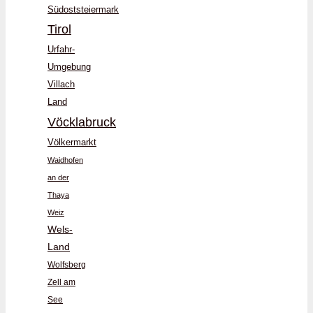
Südoststeiermark
Tirol
Urfahr-
Umgebung
Villach
Land
Vöcklabruck
Völkermarkt
Waidhofen
an der
Thaya
Weiz
Wels-
Land
Wolfsberg
Zell am
See