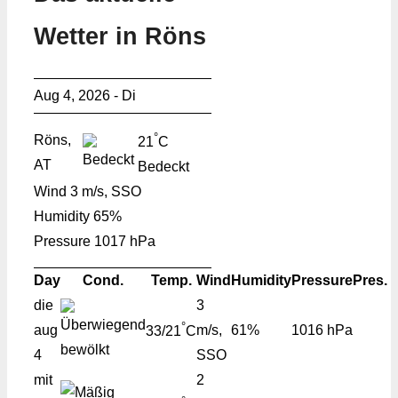
Wetter in Röns
Aug 4, 2026 - Di
°
Röns,
21
C
AT
Bedeckt
Wind
3 m/s, SSO
Humidity
65%
Pressure
1017 hPa
Day
Cond.
Temp.
Wind
Humidity
Pressure
Pres.
die
3
°
aug
m/s,
61%
1016 hPa
33/21
C
4
SSO
mit
2