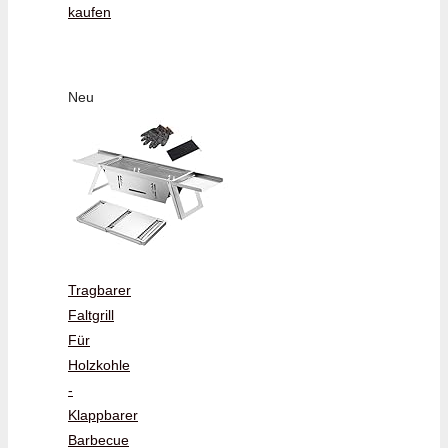
kaufen
Neu
Tragbarer
Faltgrill
Für
Holzkohle
-
Klappbarer
Barbecue