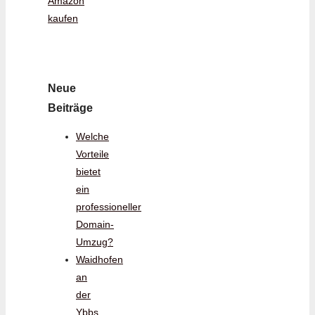
Amazon
kaufen
Neue
Beiträge
Welche
Vorteile
bietet
ein
professioneller
Domain-
Umzug?
Waidhofen
an
der
Ybbs