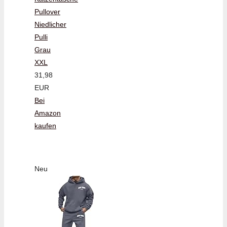
Pullover
Niedlicher
Pulli
Grau
XXL
31,98
EUR
Bei
Amazon
kaufen
Neu