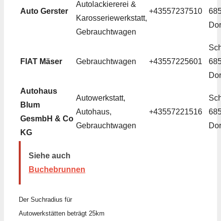
Autolackiererei &
Auto Gerster
+43557237510
68
Karosseriewerkstatt,
Dor
Gebrauchtwagen
Sch
FIAT Mäser
Gebrauchtwagen
+43557225601
68
Dor
Autohaus
Autowerkstatt,
Sch
Blum
Autohaus,
+43557221516
68
GesmbH & Co
Gebrauchtwagen
Dor
KG
Siehe auch
Buchebrunnen
Der Suchradius für
Autowerkstätten beträgt 25km