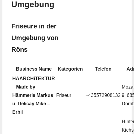
Umgebung
Friseure in der
Umgebung von
Röns
Business Name
Kategorien
Telefon
Ad
HAARCHiTEKTUR
_ Made by
Mozar
Hämmerle Markus
Friseur
+435572908132
9, 68
u. Delicay Mike –
Dornb
Erbil
Hinte
Kichs