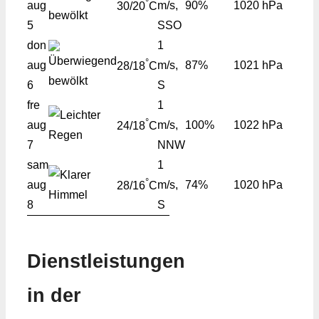
°
aug
m/s,
90%
1020 hPa
30/20
C
5
SSO
don
1
°
aug
m/s,
87%
1021 hPa
28/18
C
6
S
fre
1
°
aug
m/s,
100%
1022 hPa
24/18
C
7
NNW
sam
1
°
aug
m/s,
74%
1020 hPa
28/16
C
8
S
Dienstleistungen
in der