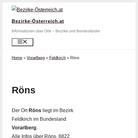
Zum
Inhalt
Bezirke-Österreich.at
springen
Informationen über Orte – Bezirke und Bundesländer
Menü
Home
»
Vorarlberg
»
Feldkirch
»
Röns
Röns
Der Ort
Röns
liegt im Bezirk
Feldkirch im Bundesland
Vorarlberg
.
Alle Infos über Röns, 6822