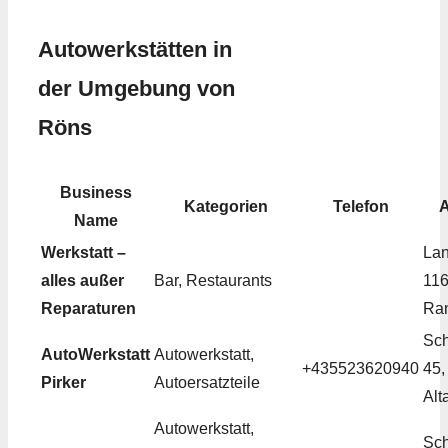
Autowerkstätten in
der Umgebung von
Röns
Business
Kategorien
Telefon
A
Name
Werkstatt –
La
alles außer
Bar, Restaurants
116
Reparaturen
Ra
Sch
AutoWerkstatt
Autowerkstatt,
+435523620940
45,
Pirker
Autoersatzteile
Alt
Autowerkstatt,
Sch