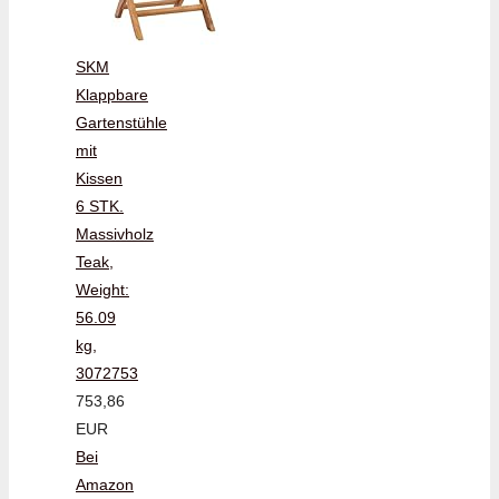
SKM
Klappbare
Gartenstühle
mit
Kissen
6 STK.
Massivholz
Teak,
Weight:
56.09
kg,
3072753
753,86
EUR
Bei
Amazon