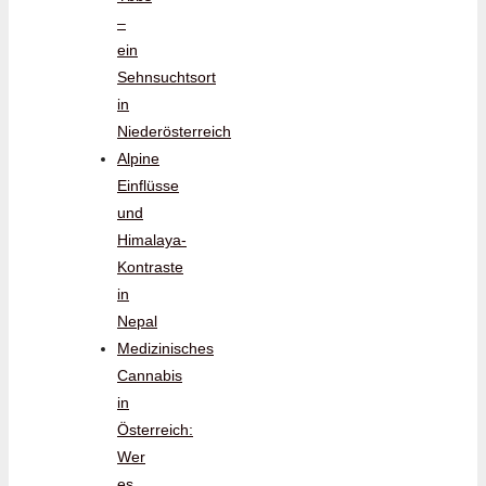
–
ein
Sehnsuchtsort
in
Niederösterreich
Alpine
Einflüsse
und
Himalaya-
Kontraste
in
Nepal
Medizinisches
Cannabis
in
Österreich:
Wer
es