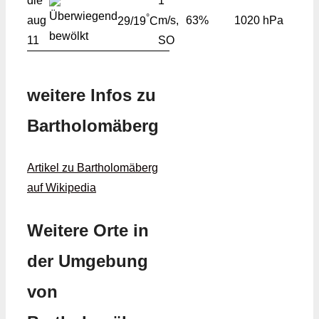
die
1
°
aug
m/s,
63%
1020 hPa
29/19
C
11
SO
weitere Infos zu
Bartholomäberg
Artikel zu Bartholomäberg
auf Wikipedia
Weitere Orte in
der Umgebung
von