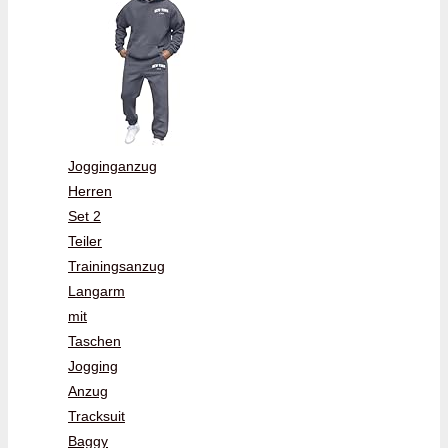
Jogginganzug
Herren
Set 2
Teiler
Trainingsanzug
Langarm
mit
Taschen
Jogging
Anzug
Tracksuit
Baggy