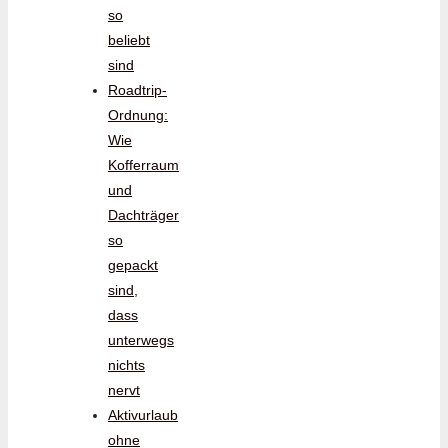
so
beliebt
sind
Roadtrip-
Ordnung:
Wie
Kofferraum
und
Dachträger
so
gepackt
sind,
dass
unterwegs
nichts
nervt
Aktivurlaub
ohne