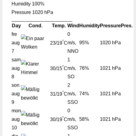
Humidity
100%
Pressure
1020 hPa
Day
Cond.
Temp.
Wind
Humidity
Pressure
Pres.
fre
0
°
aug
m/s,
95%
1020 hPa
23/19
C
7
NNO
sam
1
°
aug
m/s,
76%
1021 hPa
30/15
C
8
SO
son
2
°
aug
m/s,
74%
1021 hPa
31/19
C
9
SSO
mon
0
°
aug
m/s,
58%
1021 hPa
30/19
C
10
SSO