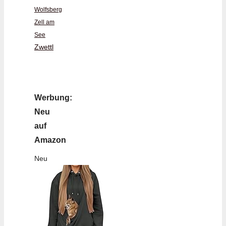
Wolfsberg
Zell am
See
Zwettl
Werbung:
Neu
auf
Amazon
Neu