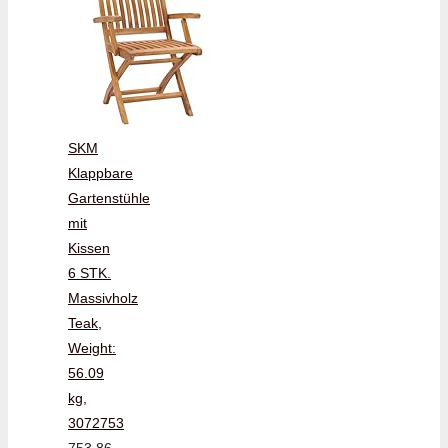
SKM
Klappbare
Gartenstühle
mit
Kissen
6 STK.
Massivholz
Teak,
Weight:
56.09
kg,
3072753
753,86