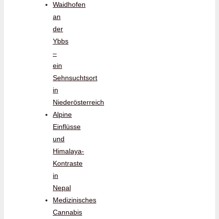
Waidhofen
an
der
Ybbs
–
ein
Sehnsuchtsort
in
Niederösterreich
Alpine
Einflüsse
und
Himalaya-
Kontraste
in
Nepal
Medizinisches
Cannabis