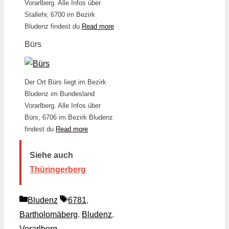
Vorarlberg. Alle Infos über
Stallehr, 6700 im Bezirk
Bludenz findest du
Read more
Bürs
Der Ort Bürs liegt im Bezirk
Bludenz im Bundesland
Vorarlberg. Alle Infos über
Bürs, 6706 im Bezirk Bludenz
findest du
Read more
Siehe auch
Thüringerberg
Kategorien
Schlagwörter
Bludenz
6781
,
Bartholomäberg
,
Bludenz
,
Vorarlberg