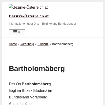
Zum
Inhalt
Bezirke-Österreich.at
springen
Informationen über Orte – Bezirke und Bundesländer
Menü
Home
»
Vorarlberg
»
Bludenz
»
Bartholomäberg
Bartholomäberg
Der Ort
Bartholomäberg
liegt im Bezirk Bludenz im
Bundesland Vorarlberg.
Alle Infos über