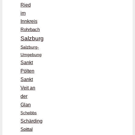
Ried
im
Innkreis
Rohrbach
Salzburg
Salzburg-
Umgebung
Sankt
Pölten
Sankt
Veit an
der
Glan
Scheibbs
Schärding
Spittal