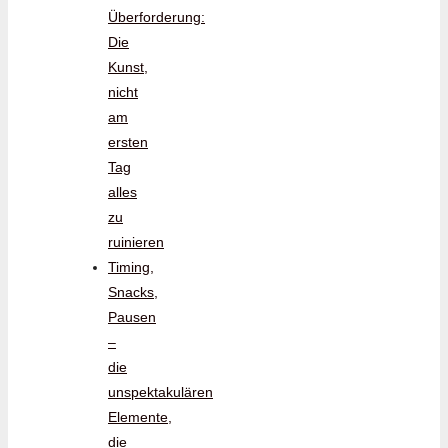
Überforderung:
Die
Kunst,
nicht
am
ersten
Tag
alles
zu
ruinieren
Timing,
Snacks,
Pausen
–
die
unspektakulären
Elemente,
die