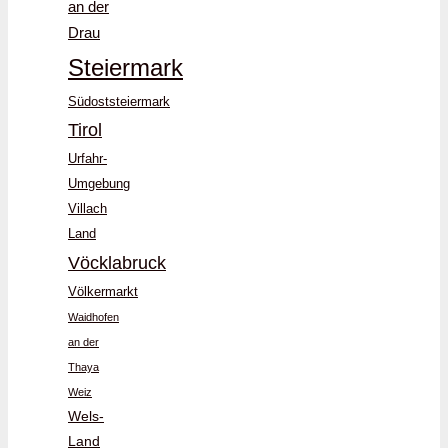
an der
Drau
Steiermark
Südoststeiermark
Tirol
Urfahr-
Umgebung
Villach
Land
Vöcklabruck
Völkermarkt
Waidhofen
an der
Thaya
Weiz
Wels-
Land