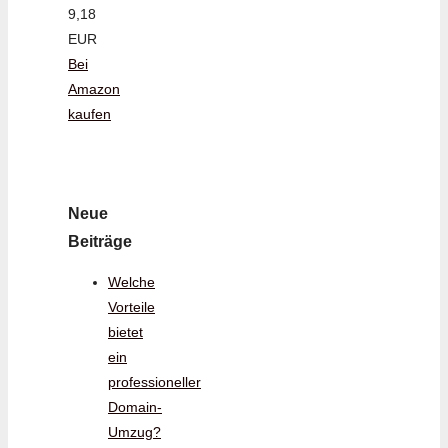
9,18
EUR
Bei
Amazon
kaufen
Neue
Beiträge
Welche
Vorteile
bietet
ein
professioneller
Domain-
Umzug?