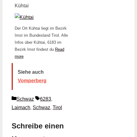
Kühtai
Der Ort Kühtai liegt im Bezirk
Imst im Bundesland Tirol. Alle
Infos über Kühtai, 6183 im
Bezirk Imst findest du
Read
more
Siehe auch
Vomperberg
Kategorien
Schlagwörter
Schwaz
6283
,
Laimach
,
Schwaz
,
Tirol
Schreibe einen