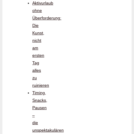
Aktivurlaub
ohne
Überforderung:
Die
Kunst,
nicht
am
ersten
Tag
alles
zu
ruinieren
Timing,
Snacks,
Pausen
–
die
unspektakulären