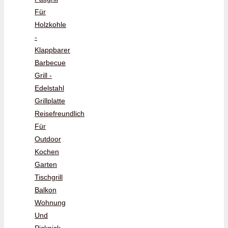
Für
Holzkohle
-
Klappbarer
Barbecue
Grill -
Edelstahl
Grillplatte
Reisefreundlich
Für
Outdoor
Kochen
Garten
Tischgrill
Balkon
Wohnung
Und
Picknick