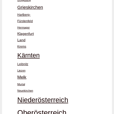
Umgebung
Grieskirchen
Hartberg-
Fürstenfeld
Hermagor
Klagenfurt
Land
Krems
Kärnten
Leibnitz
Liezen
Melk
Murtal
Neunkirchen
Niederösterreich
Oberösterreich