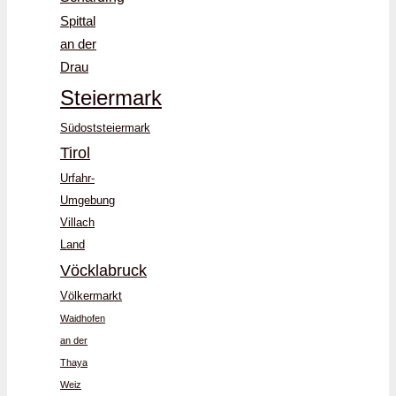
Spittal
an der
Drau
Steiermark
Südoststeiermark
Tirol
Urfahr-
Umgebung
Villach
Land
Vöcklabruck
Völkermarkt
Waidhofen
an der
Thaya
Weiz