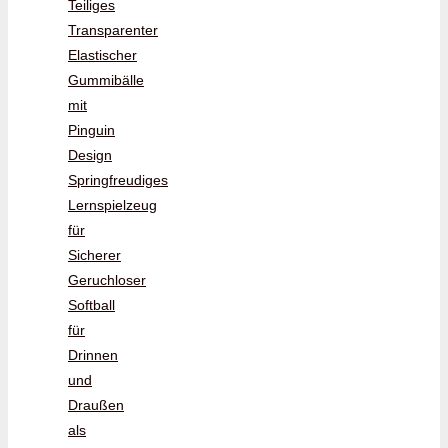
Teiliges
Transparenter
Elastischer
Gummibälle
mit
Pinguin
Design
Springfreudiges
Lernspielzeug
für
Sicherer
Geruchloser
Softball
für
Drinnen
und
Draußen
als