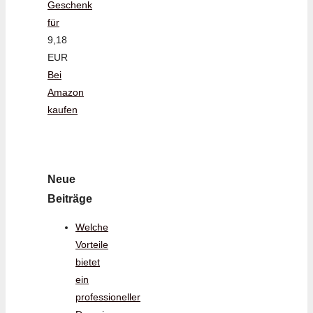
Geschenk
für
9,18
EUR
Bei
Amazon
kaufen
Neue
Beiträge
Welche
Vorteile
bietet
ein
professioneller