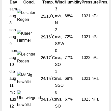
Day
Cond.
Temp.
Wind
Humidity
Pressure
Pres.
sam
3
°
aug
m/s,
68%
1021 hPa
25/18
C
8
N
son
2
°
aug
m/s,
72%
1021 hPa
29/16
C
9
SSW
mon
0
°
aug
m/s,
77%
1022 hPa
26/17
C
10
SO
die
1
°
aug
m/s,
68%
1021 hPa
24/15
C
11
SSO
mit
0
°
aug
m/s,
67%
1023 hPa
24/15
C
12
SO