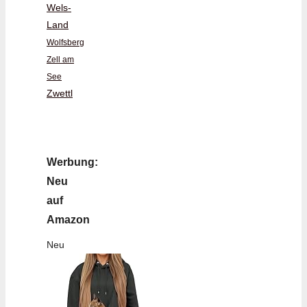
Wels-
Land
Wolfsberg
Zell am
See
Zwettl
Werbung:
Neu
auf
Amazon
Neu