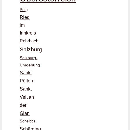
Perg
Ried
im
Innkreis
Rohrbach
Salzburg
Salzburg-
Umgebung
Sankt
Pölten
Sankt
Veit an
der
Glan
Scheibbs
Schärding