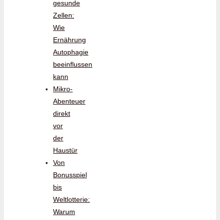
gesunde
Zellen:
Wie
Ernährung
Autophagie
beeinflussen
kann
Mikro-
Abenteuer
direkt
vor
der
Haustür
Von
Bonusspiel
bis
Weltlotterie:
Warum