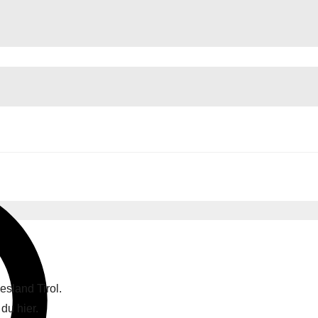
sland Tirol.
du hier.