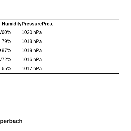
Humidity
Pressure
Pres.
W
60%
1020 hPa
79%
1018 hPa
O
87%
1019 hPa
W
72%
1016 hPa
65%
1017 hPa
mperbach