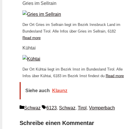
Gries im Sellrain
Der Ort Gries im Sellrain liegt im Bezirk Innsbruck Land im
Bundesland Tirol. Alle Infos über Gries im Sellrain, 6182
Read more
Kühtai
Der Ort Kühtai liegt im Bezirk Imst im Bundesland Tirol. Alle
Infos über Kühtai, 6183 im Bezirk Imst findest du
Read more
Siehe auch
Klaunz
Kategorien
Schlagwörter
Schwaz
6123
,
Schwaz
,
Tirol
,
Vomperbach
Schreibe einen Kommentar