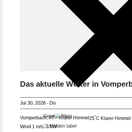
Das aktuelle Wetter in Vomper
Jul 30, 2026 - Do
Generic filters
°
Vomperbach, AT
25
C
Klarer Himmel
Hidden label
Wind
1 m/s, SSW