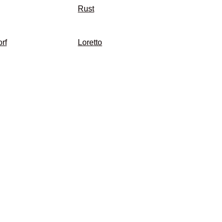
Rust
rf
Loretto