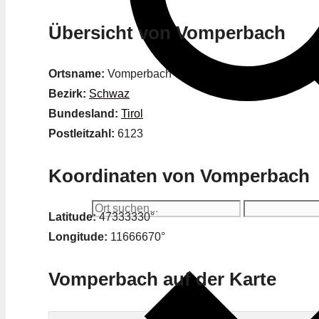
Übersicht von Vomperbach
Ortsname:
Vomperbach
Bezirk:
Schwaz
Bundesland:
Tirol
Postleitzahl:
6123
Koordinaten von Vomperbach
Latitude:
47333330°
Longitude:
11666670°
Vomperbach auf der Karte