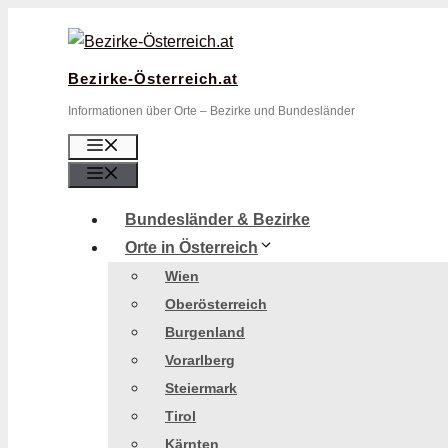
Zum
Inhalt
springen
Bezirke-Österreich.at
Informationen über Orte – Bezirke und Bundesländer
Menü
Menü
Bundesländer & Bezirke
Orte in Österreich
Wien
Oberösterreich
Burgenland
Vorarlberg
Steiermark
Tirol
Kärnten