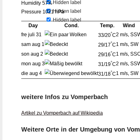
Hidden label
Humidity
57%
Hidden label
Pressure
1021 hPa
Hidden label
Day
Cond.
Temp.
Wind
°
fre
juli 31
2 m/s, SS
33/20
C
°
sam
aug 1
1 m/s, SW
29/17
C
°
son
aug 2
1 m/s, SS
29/16
C
°
mon
aug 3
2 m/s, SS
31/19
C
°
die
aug 4
1 m/s, SW
31/18
C
weitere Infos zu Vomperbach
Artikel zu Vomperbach auf Wikipedia
Weitere Orte in der Umgebung von Vo