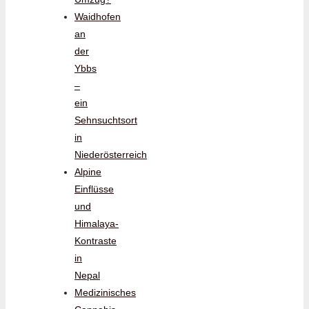
Waidhofen
an
der
Ybbs
–
ein
Sehnsuchtsort
in
Niederösterreich
Alpine
Einflüsse
und
Himalaya-
Kontraste
in
Nepal
Medizinisches