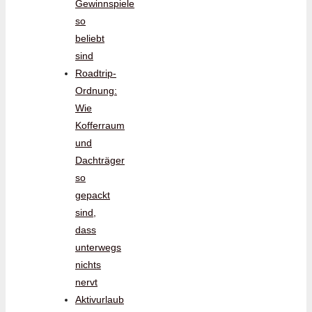
Gewinnspiele
so
beliebt
sind
Roadtrip-
Ordnung:
Wie
Kofferraum
und
Dachträger
so
gepackt
sind,
dass
unterwegs
nichts
nervt
Aktivurlaub