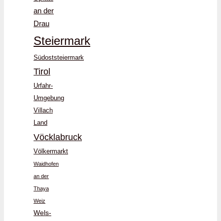
an der
Drau
Steiermark
Südoststeiermark
Tirol
Urfahr-
Umgebung
Villach
Land
Vöcklabruck
Völkermarkt
Waidhofen
an der
Thaya
Weiz
Wels-