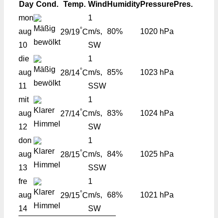
Day
Cond.
Temp.
Wind
Humidity
Pressure
Pres.
mon
1
°
aug
m/s,
80%
1020 hPa
29/19
C
10
SW
die
1
°
aug
m/s,
85%
1023 hPa
28/14
C
11
SSW
mit
1
°
aug
m/s,
83%
1024 hPa
27/14
C
12
SW
don
1
°
aug
m/s,
84%
1025 hPa
28/15
C
13
SSW
fre
1
°
aug
m/s,
68%
1021 hPa
29/15
C
14
SW