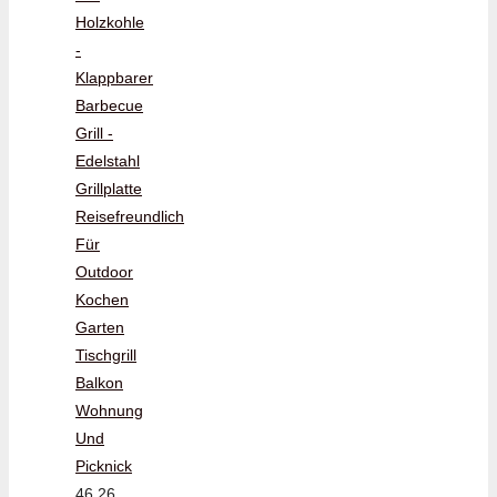
Holzkohle
-
Klappbarer
Barbecue
Grill -
Edelstahl
Grillplatte
Reisefreundlich
Für
Outdoor
Kochen
Garten
Tischgrill
Balkon
Wohnung
Und
Picknick
46,26