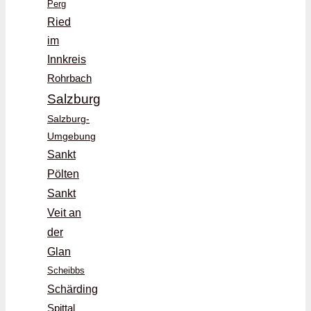
Perg
Ried
im
Innkreis
Rohrbach
Salzburg
Salzburg-
Umgebung
Sankt
Pölten
Sankt
Veit an
der
Glan
Scheibbs
Schärding
Spittal