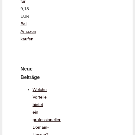
für
9,18
EUR
Bei
Amazon
kaufen
Neue
Beiträge
Welche
Vorteile
bietet
ein
professioneller
Domain-
Umzug?