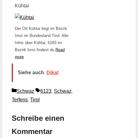
Kühtai
Der Ort Kühtai liegt im Bezirk
Imst im Bundesland Tirol. Alle
Infos über Kühtai, 6183 im
Bezirk Imst findest du
Read
more
Siehe auch
Dikat
Kategorien
Schlagwörter
Schwaz
6123
,
Schwaz
,
Terfens
,
Tirol
Schreibe einen
Kommentar