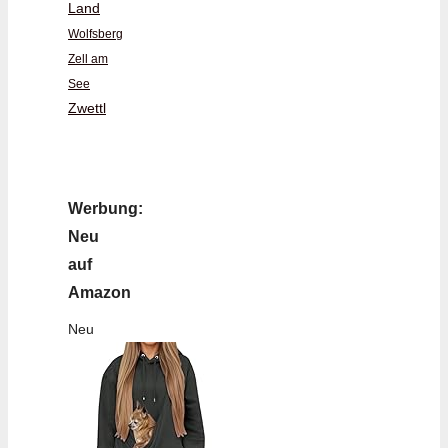
Land
Wolfsberg
Zell am
See
Zwettl
Werbung:
Neu
auf
Amazon
Neu