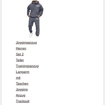
Jogginganzug
Herren
Set 2
Teiler
Trainingsanzug
Langarm
mit
Taschen
Jogging
Anzug
Tracksuit