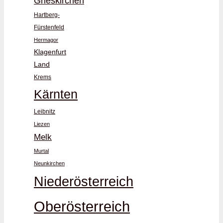
Grieskirchen
Hartberg-
Fürstenfeld
Hermagor
Klagenfurt
Land
Krems
Kärnten
Leibnitz
Liezen
Melk
Murtal
Neunkirchen
Niederösterreich
Oberösterreich