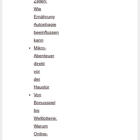
Zellen:
Wie
Ernährung
Autophagie
beeinflussen
kann
Mikro-
Abenteuer
direkt
vor
der
Haustür
Von
Bonusspiel
bis
Weltlotterie:
Warum
Online-