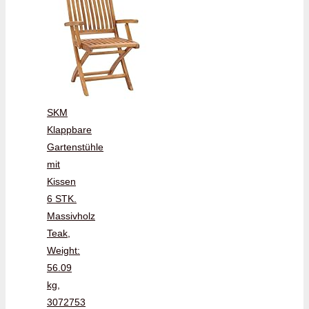
SKM
Klappbare
Gartenstühle
mit
Kissen
6 STK.
Massivholz
Teak,
Weight:
56.09
kg,
3072753