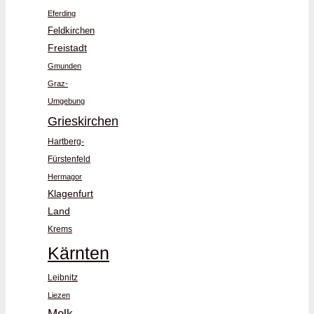
Eferding
Feldkirchen
Freistadt
Gmunden
Graz-
Umgebung
Grieskirchen
Hartberg-
Fürstenfeld
Hermagor
Klagenfurt
Land
Krems
Kärnten
Leibnitz
Liezen
Melk