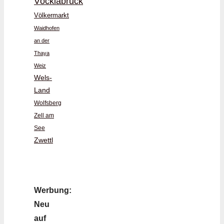
Vöcklabruck
Völkermarkt
Waidhofen
an der
Thaya
Weiz
Wels-
Land
Wolfsberg
Zell am
See
Zwettl
Werbung:
Neu
auf