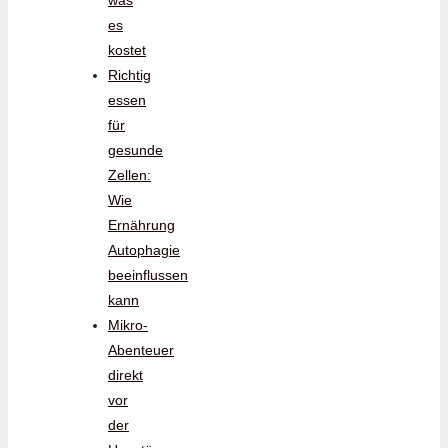
was
es
kostet
Richtig
essen
für
gesunde
Zellen:
Wie
Ernährung
Autophagie
beeinflussen
kann
Mikro-
Abenteuer
direkt
vor
der