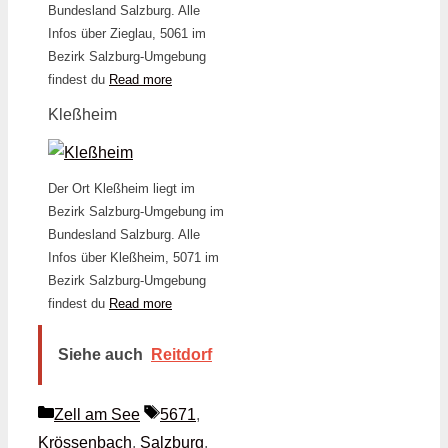
Bundesland Salzburg. Alle
Infos über Zieglau, 5061 im
Bezirk Salzburg-Umgebung
findest du
Read more
Kleßheim
Der Ort Kleßheim liegt im
Bezirk Salzburg-Umgebung im
Bundesland Salzburg. Alle
Infos über Kleßheim, 5071 im
Bezirk Salzburg-Umgebung
findest du
Read more
Siehe auch
Reitdorf
Kategorien
Schlagwörter
Zell am See
5671
,
Krössenbach
,
Salzburg
,