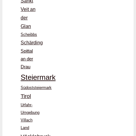
Sankt
Veit an
der
Glan
Scheibbs
Schärding
Spittal
an der
Drau
Steiermark
Südoststeiermark
Tirol
Urfahr-
Umgebung
Villach
Land