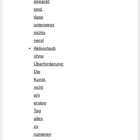
gepackt
sind,
dass
unterwegs
nichts
nervt
Aktivurlaub
ohne
Überforderung:
Die
Kunst,
nicht
am
ersten
Tag
alles
zu
ruinieren