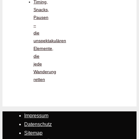
Timing,
Snacks,
Pausen
–
die
unspektakulären
Elemente,
die
jede
Wanderung
retten
Impressum
Datenschutz
Sitemap