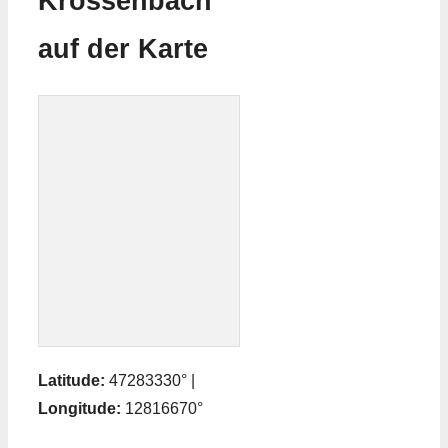
Krössenbach
auf der Karte
Latitude:
47283330° |
Longitude:
12816670°