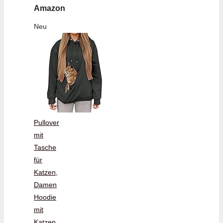
Amazon
Neu
Pullover
mit
Tasche
für
Katzen,
Damen
Hoodie
mit
Katzen