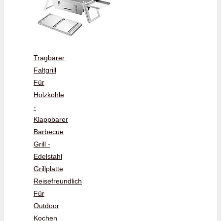
Tragbarer
Faltgrill
Für
Holzkohle
-
Klappbarer
Barbecue
Grill -
Edelstahl
Grillplatte
Reisefreundlich
Für
Outdoor
Kochen