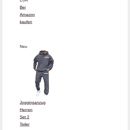
Bei
Amazon
kaufen
Neu
Jogginganzug
Herren
Set 2
Teiler