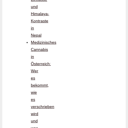
und
Himalaya-
Kontraste
in
Nepal
Medizinisches
Cannabis
in
Österreich:
Wer
es
bekommt,
wie
es
verschrieben
wird
und