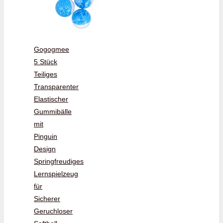
Gogogmee
5 Stück
Teiliges
Transparenter
Elastischer
Gummibälle
mit
Pinguin
Design
Springfreudiges
Lernspielzeug
für
Sicherer
Geruchloser