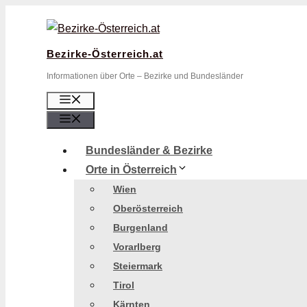
Zum
Inhalt
springen
Bezirke-Österreich.at
Informationen über Orte – Bezirke und Bundesländer
Menü
Menü
Bundesländer & Bezirke
Orte in Österreich
Wien
Oberösterreich
Burgenland
Vorarlberg
Steiermark
Tirol
Kärnten