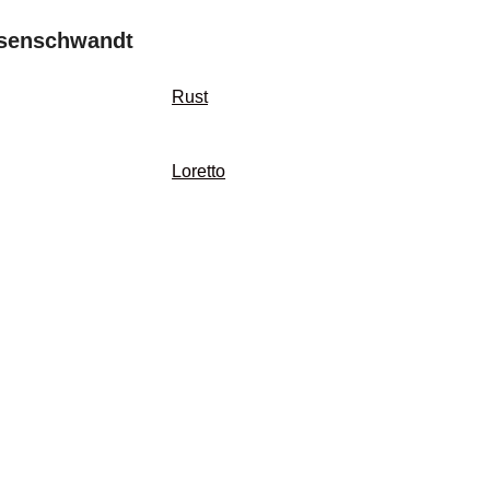
ssenschwandt
Rust
Loretto