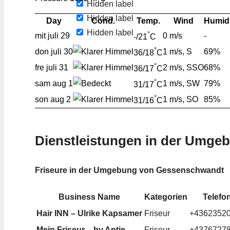
Hidden label
Hidden label
Day
Cond.
Temp.
Wind
Humidi
Hidden label
°
mit
juli 29
0 m/s
-
-/21
C
°
don
juli 30
1 m/s, S
69%
36/18
C
°
fre
juli 31
2 m/s, SSO
68%
36/17
C
°
sam
aug 1
1 m/s, SW
79%
31/17
C
°
son
aug 2
1 m/s, SO
85%
31/16
C
Dienstleistungen in der Umge
Friseure in der Umgebung von Gessenschwandt
Business Name
Kategorien
Telefo
Hair INN – Ulrike Kapsamer
Friseur
+4362352
Mein Friseur – by Antje
Friseur
+4376727