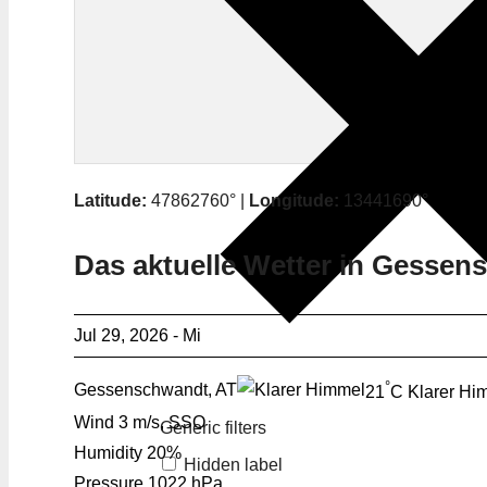
Latitude:
47862760° |
Longitude:
13441690°
Das aktuelle Wetter in Gesse
Jul 29, 2026 - Mi
°
Gessenschwandt, AT
21
C
Klarer Hi
Wind
3 m/s, SSO
Generic filters
Humidity
20%
Hidden label
Pressure
1022 hPa