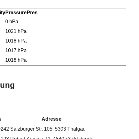
ty
Pressure
Pres.
0 hPa
1021 hPa
1018 hPa
1017 hPa
1018 hPa
bung
n
Adresse
0242
Salzburger Str. 105, 5303 Thalgau
8198
Robert Kunzstr. 11, 4840 Vöcklabruck