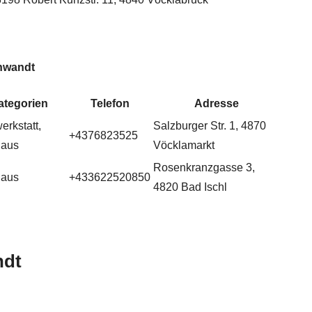
hwandt
ategorien
Telefon
Adresse
erkstatt,
Salzburger Str. 1, 4870
+4376823525
haus
Vöcklamarkt
Rosenkranzgasse 3,
haus
+433622520850
4820 Bad Ischl
ndt