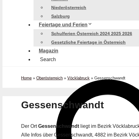
Niederösterreich
Salzburg
Feiertage und Ferien
Schulferien Österreich 2024 2025 2026
Gesetzliche Feiertage in Österreich
Magazin
Search
Home
»
Oberösterreich
»
Vöcklabruck
»
Gessenschwandt
Gessenschwandt
Der Ort
Gessenschwandt
liegt im Bezirk Vöcklabru
Alle Infos über Gessenschwandt, 4882 im Bezirk Vöckl