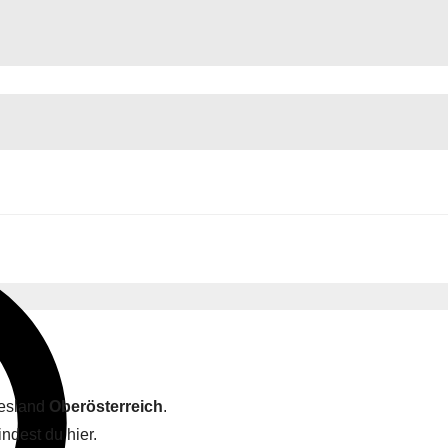
desland
Oberösterreich
.
ndest du hier.