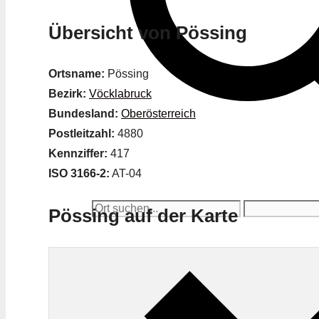
Übersicht von Pössing
Ortsname:
Pössing
Bezirk:
Vöcklabruck
Bundesland:
Oberösterreich
Postleitzahl:
4880
Kennziffer:
417
ISO 3166-2:
AT-04
Pössing auf der Karte