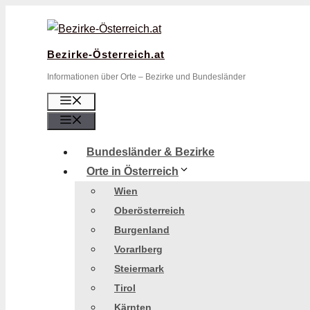
Zum
Inhalt
springen
Bezirke-Österreich.at
Informationen über Orte – Bezirke und Bundesländer
Menü
Menü
Bundesländer & Bezirke
Orte in Österreich
Wien
Oberösterreich
Burgenland
Vorarlberg
Steiermark
Tirol
Kärnten