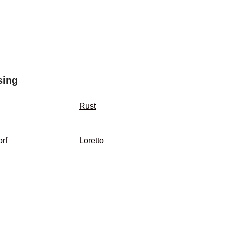
sing
Rust
rf
Loretto