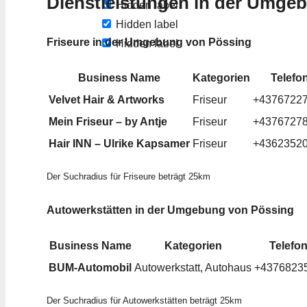
Dienstleistungen in der Umge
Hidden label
Hidden label
Friseure in der Umgebung von Pössing
Hidden label
Business Name
Kategorien
Telefo
Velvet Hair & Artworks
Friseur
+4376722
Mein Friseur – by Antje
Friseur
+4376727
Hair INN – Ulrike Kapsamer
Friseur
+4362352
Der Suchradius für Friseure beträgt 25km
Autowerkstätten in der Umgebung von Pössing
Business Name
Kategorien
Telefo
BUM-Automobil
Autowerkstatt, Autohaus
+4376823
Der Suchradius für Autowerkstätten beträgt 25km