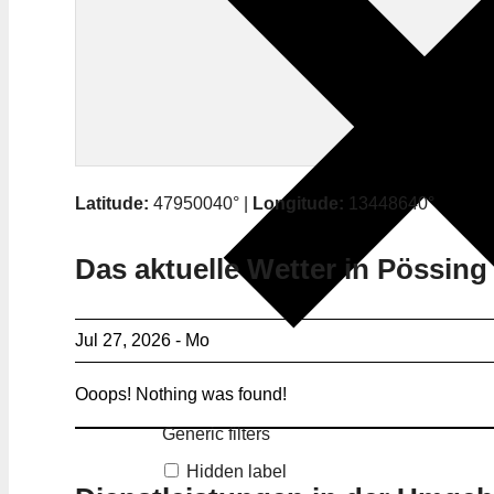
Latitude:
47950040° |
Longitude:
13448640°
Das aktuelle Wetter in Pössing
Jul 27, 2026 - Mo
Ooops! Nothing was found!
Generic filters
Hidden label