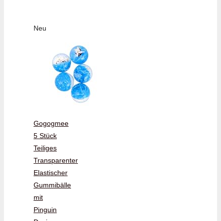
Neu
Gogogmee
5 Stück
Teiliges
Transparenter
Elastischer
Gummibälle
mit
Pinguin