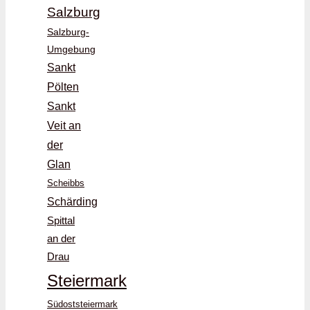
Salzburg
Salzburg-
Umgebung
Sankt
Pölten
Sankt
Veit an
der
Glan
Scheibbs
Schärding
Spittal
an der
Drau
Steiermark
Südoststeiermark