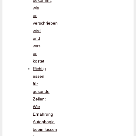
bekommt,
wie
es
verschrieben
wird
und
was
es
kostet
Richtig
essen
für
gesunde
Zellen:
Wie
Ernährung
Autophagie
beeinflussen