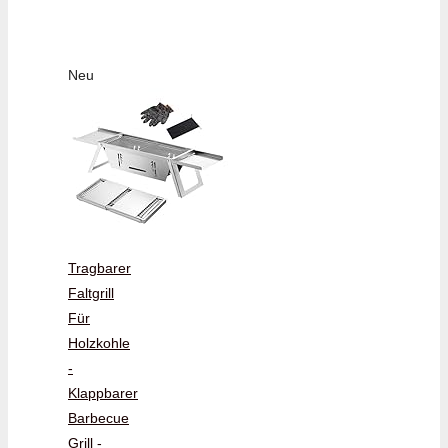
Neu
Tragbarer
Faltgrill
Für
Holzkohle
-
Klappbarer
Barbecue
Grill -