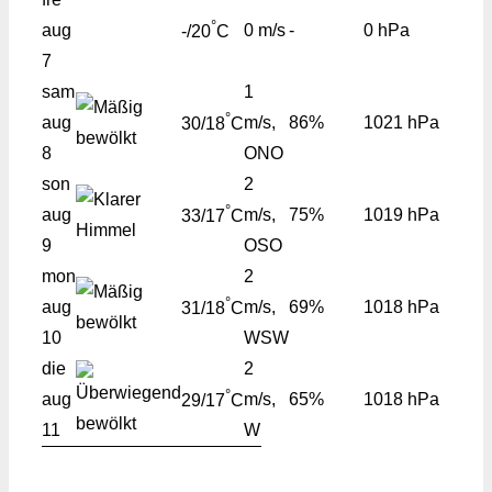
°
aug
0 m/s
-
0 hPa
-/20
C
7
sam
1
°
aug
m/s,
86%
1021 hPa
30/18
C
8
ONO
son
2
°
aug
m/s,
75%
1019 hPa
33/17
C
9
OSO
mon
2
°
aug
m/s,
69%
1018 hPa
31/18
C
10
WSW
die
2
°
aug
m/s,
65%
1018 hPa
29/17
C
11
W