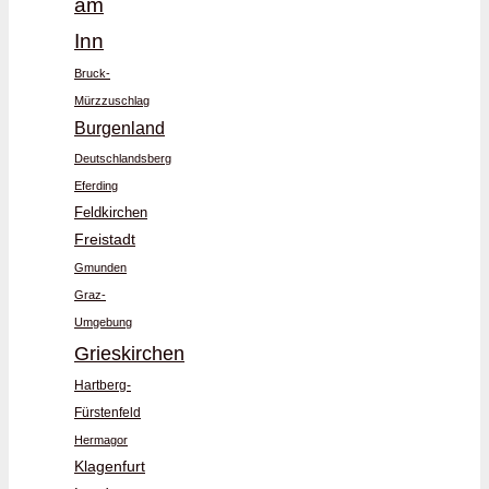
am
Inn
Bruck-
Mürzzuschlag
Burgenland
Deutschlandsberg
Eferding
Feldkirchen
Freistadt
Gmunden
Graz-
Umgebung
Grieskirchen
Hartberg-
Fürstenfeld
Hermagor
Klagenfurt