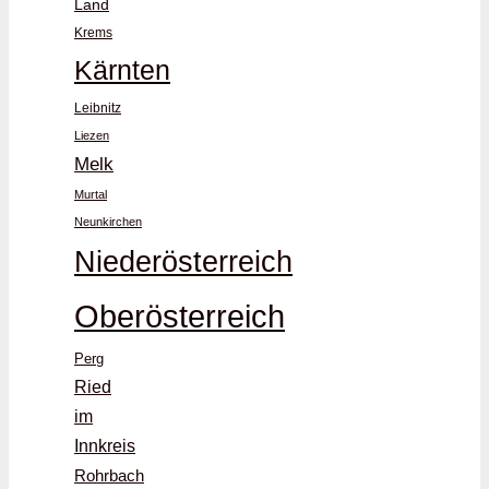
Land
Krems
Kärnten
Leibnitz
Liezen
Melk
Murtal
Neunkirchen
Niederösterreich
Oberösterreich
Perg
Ried
im
Innkreis
Rohrbach