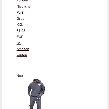
Pullover
Niedlicher
Pulli
Grau
XXL
31,98
EUR
Bei
Amazon
kaufen
Neu