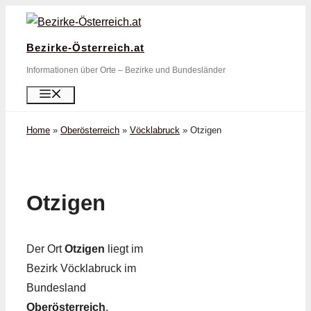
Zum
Inhalt
Bezirke-Österreich.at
springen
Informationen über Orte – Bezirke und Bundesländer
Menü
Home
»
Oberösterreich
»
Vöcklabruck
»
Otzigen
Otzigen
Der Ort
Otzigen
liegt im
Bezirk Vöcklabruck im
Bundesland
Oberösterreich
.