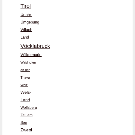
Tirol
Urfahr-
Umgebung
Villach
Land
Vöcklabruck
Völkermarkt
Waidhofen
an der
Thaya
Weiz
Wels-
Land
Wolfsberg
Zell am
See
Zwettl