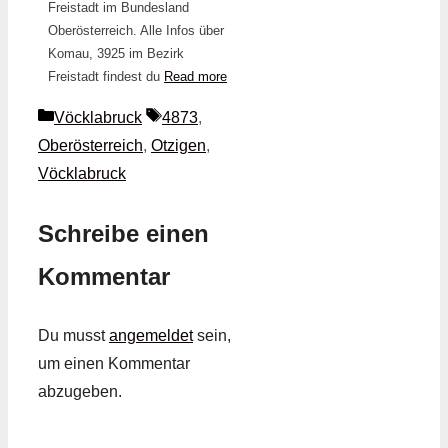
Freistadt im Bundesland
Oberösterreich. Alle Infos über
Komau, 3925 im Bezirk
Freistadt findest du
Read more
Kategorien
Schlagwörter
Vöcklabruck
4873
,
Oberösterreich
,
Otzigen
,
Vöcklabruck
Schreibe einen
Kommentar
Du musst
angemeldet
sein,
um einen Kommentar
abzugeben.