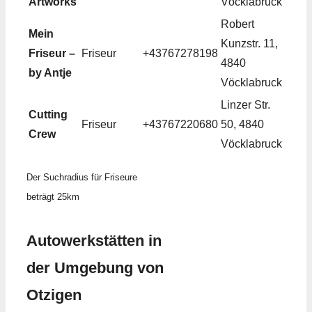
Artworks
Vöcklabruck
Robert
Mein
Kunzstr. 11,
Friseur –
Friseur
+43767278198
4840
by Antje
Vöcklabruck
Linzer Str.
Cutting
Friseur
+43767220680
50, 4840
Crew
Vöcklabruck
Der Suchradius für Friseure
beträgt 25km
Autowerkstätten in
der Umgebung von
Otzigen