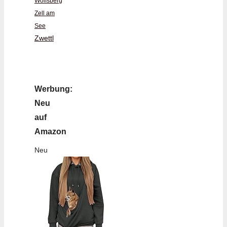
Wolfsberg
Zell am
See
Zwettl
Werbung:
Neu
auf
Amazon
Neu