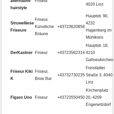
alternative
Friseur
4020 Linz
hairstyle
Hauptstr. 90,
Friseur,
Struwelliese
4232
Künstliche
+43723620858
Friseure
Hagenberg im
Bräune
Mühlkreis
Hauptstr. 18,
DerKastner
Friseur
+43723562314
4210
Gallneukirchen
Freistädter
Friseur Kiki
Friseur,
+43732730235
Straße 3, 4040
K
Brow Bar
Linz
Kirchenplatz
Figaro Uno
Friseur
+43723550450
20, 4209
Engerwitzdorf