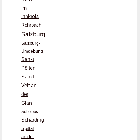
im
Innkreis
Rohrbach
Salzburg
Salzburg-
Umgebung
Sankt
Pölten
Sankt
Veit an
der
Glan
Scheibbs
Schärding
Spittal
an der