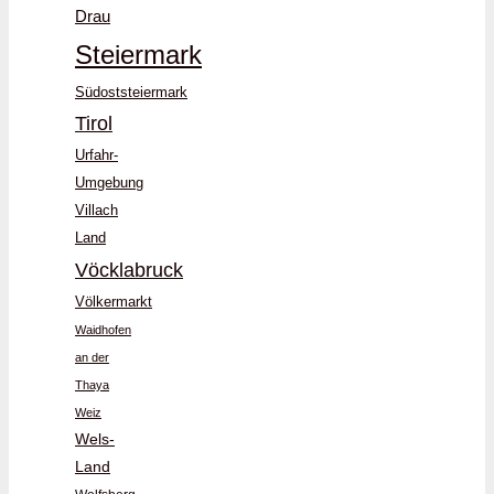
Drau
Steiermark
Südoststeiermark
Tirol
Urfahr-
Umgebung
Villach
Land
Vöcklabruck
Völkermarkt
Waidhofen
an der
Thaya
Weiz
Wels-
Land