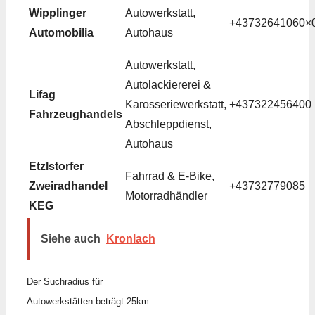
Wipplinger
Autowerkstatt,
+43732641060×
Automobilia
Autohaus
Autowerkstatt,
Autolackiererei &
Lifag
Karosseriewerkstatt,
+437322456400
Fahrzeughandels
Abschleppdienst,
Autohaus
Etzlstorfer
Fahrrad & E-Bike,
Zweiradhandel
+43732779085
Motorradhändler
KEG
Siehe auch
Kronlach
Der Suchradius für
Autowerkstätten beträgt 25km