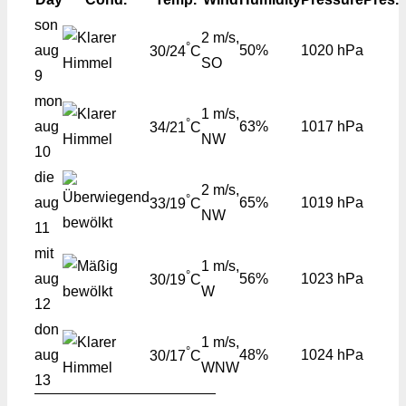
son
2 m/s,
°
aug
50%
1020 hPa
30/24
C
SO
9
mon
1 m/s,
°
aug
63%
1017 hPa
34/21
C
NW
10
die
2 m/s,
°
aug
65%
1019 hPa
33/19
C
NW
11
mit
1 m/s,
°
aug
56%
1023 hPa
30/19
C
W
12
don
1 m/s,
°
aug
48%
1024 hPa
30/17
C
WNW
13