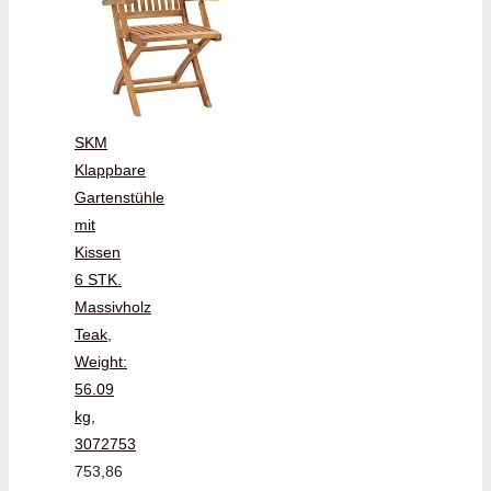
SKM
Klappbare
Gartenstühle
mit
Kissen
6 STK.
Massivholz
Teak,
Weight:
56.09
kg,
3072753
753,86