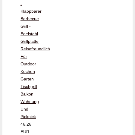
-
Klappbarer
Barbecue
Grill -
Edelstahl
Grillplatte
Reisefreundlich
Für
Outdoor
Kochen
Garten
Tischgrill
Balkon
Wohnung
Und
Picknick
46,26
EUR